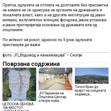
Притоа, одлуката за отплата на долговите без пресметка
на камата не се однесува на органите на државната и
локалната власт, како и на другите институции од јавен
интерес, вклучително агенции, фондови, јавни установи
и јавни претпријатија основани од државата или од
општините.
По истекот на рокот, односно по 5 јуни, одлуката
престанува да важи.
фото: ЈП„Водовод и канализација“ – Скопје
Поврзана содржина
Топол бран до
крајот на следната
ЈП Паркинзи на
седмица,
Општина Центар
температури над 40
отвори нова
степени
ЦЕЛОСНА ОБНОВА
канцеларија за
НА МОСТОТ
грижа за корисници