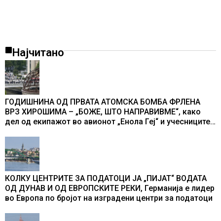
Најчитано
ГОДИШНИНА ОД ПРВАТА АТОМСКА БОМБА ФРЛЕНА
ВРЗ ХИРОШИМА – „БОЖЕ, ШТО НАПРАВИВМЕ“, како
дел од екипажот во авионот „Енола Геј“ и учесниците
во бомбардирањето го доживуваа овој настан што го
промени текот на историјата
КОЛКУ ЦЕНТРИТЕ ЗА ПОДАТОЦИ ЈА „ПИЈАТ“ ВОДАТА
ОД ДУНАВ И ОД ЕВРОПСКИТЕ РЕКИ, Германија е лидер
во Европа по бројот на изградени центри за податоци