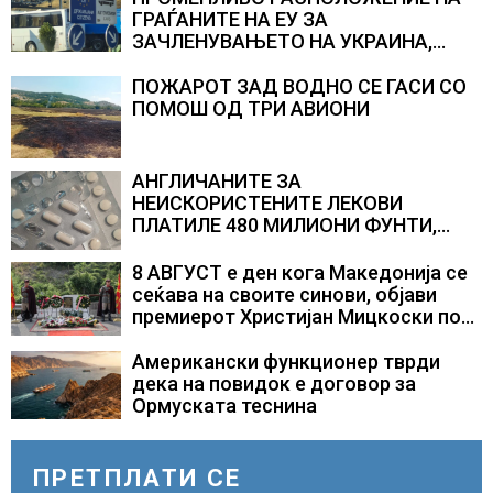
ГРАЃАНИТЕ НА ЕУ ЗА
ЗАЧЛЕНУВАЊЕТО НА УКРАИНА,
изненадува каква е поддршката од
Полска, Франција и Германија
ПОЖАРОТ ЗАД ВОДНО СЕ ГАСИ СО
ПОМОШ ОД ТРИ АВИОНИ
АНГЛИЧАНИТЕ ЗА
НЕИСКОРИСТЕНИТЕ ЛЕКОВИ
ПЛАТИЛЕ 480 МИЛИОНИ ФУНТИ,
повик до пациентите да бараат
само лекови што навистина им се
8 АВГУСТ е ден кога Македонија се
потребни
сеќава на своите синови, објави
премиерот Христијан Мицкоски по
повод 25 годишнината од
загинувањето на десетмината
Американски функционер тврди
прилепски бранители
дека на повидок е договор за
Ормуската теснина
ПРЕТПЛАТИ СЕ