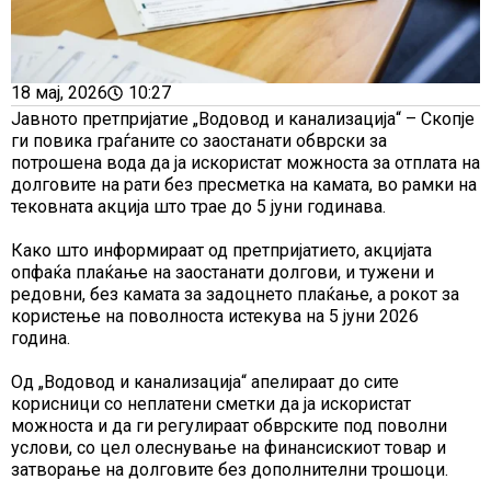
18 мај, 2026
10:27
Јавното претпријатие „Водовод и канализација“ – Скопје
ги повика граѓаните со заостанати обврски за
потрошена вода да ја искористат можноста за отплата на
долговите на рати без пресметка на камата, во рамки на
тековната акција што трае до 5 јуни годинава.
Како што информираат од претпријатието, акцијата
опфаќа плаќање на заостанати долгови, и тужени и
редовни, без камата за задоцнето плаќање, а рокот за
користење на поволноста истекува на 5 јуни 2026
година.
Од „Водовод и канализација“ апелираат до сите
корисници со неплатени сметки да ја искористат
можноста и да ги регулираат обврските под поволни
услови, со цел олеснување на финансискиот товар и
затворање на долговите без дополнителни трошоци.