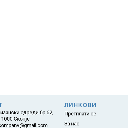
Т
ЛИНКОВИ
тизански одреди бр.62,
Претплати се
 1000 Скопје
За нас
company@gmail.com