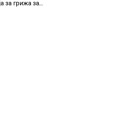
а за грижа за
и