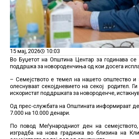
15 мај, 2026
10:03
Во Буџетот на Општина Центар за годинава се
поддршка за новороденчиња од кои досега испла
– Семејството е темел на нашето општество и
олеснуваат секојдневието на секој родител. Ги 
искористат поддршката за новороденче, истакнув
Од прес-службата на Општината информираат де
7.000 на 10.000 денари.
По повод Меѓународниот ден на семејството,
изградба на нова градинка во близина на Кл