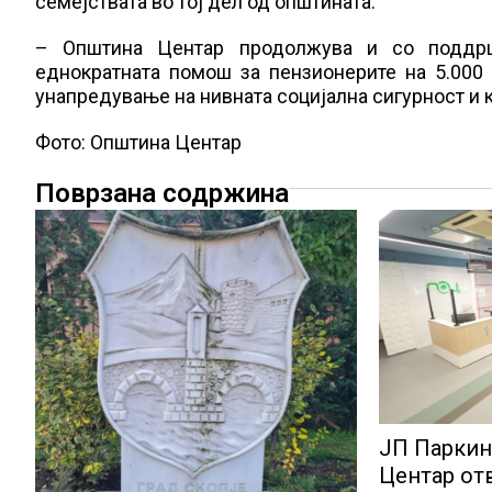
семејствата во тој дел од општината.
– Општина Центар продолжува и со поддршк
еднократната помош за пензионерите на 5.000 
унапредување на нивната социјална сигурност и 
Фото: Општина Центар
Поврзана содржина
ЈП Паркин
Центар от