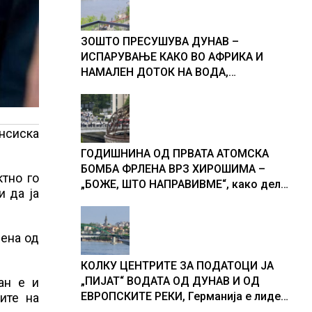
ЗОШТО ПРЕСУШУВА ДУНАВ –
ИСПАРУВАЊЕ КАКО ВО АФРИКА И
НАМАЛЕН ДОТОК НА ВОДА,
објаснување на хидрогеолог од
Србија
нсиска
ГОДИШНИНА ОД ПРВАТА АТОМСКА
БОМБА ФРЛЕНА ВРЗ ХИРОШИМА –
тно го
„БОЖЕ, ШТО НАПРАВИВМЕ“, како дел
и да ја
од екипажот во авионот „Енола Геј“ и
учесниците во бомбардирањето го
доживуваа овој настан што го
ена од
промени текот на историјата
КОЛКУ ЦЕНТРИТЕ ЗА ПОДАТОЦИ ЈА
„ПИЈАТ“ ВОДАТА ОД ДУНАВ И ОД
ан е и
ЕВРОПСКИТЕ РЕКИ, Германија е лидер
ите на
во Европа по бројот на изградени