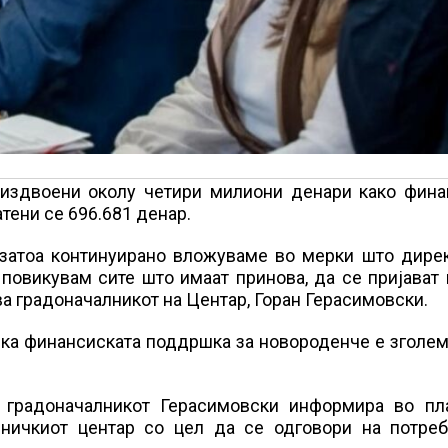
 издвоени околу четири милиони денари како фина
тени се 696.681 денар.
 затоа континуирано вложуваме во мерки што дирек
повикувам сите што имаат принова, да се пријават 
а градоначалникот на Центар, Горан Герасимовски.
ка финансиската поддршка за новороденче е зголем
 градоначалникот Герасимовски информира во пл
иничкиот центар со цел да се одговори на потреб