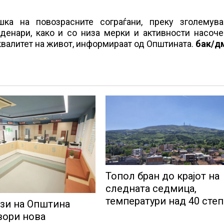
а на повозрасните сограѓани, преку зголемув
денари, како и со низа мерки и активности насоче
квалитет на живот, информираат од Општината.
бак/д
Топол бран до крајот на
следната седмица,
температури над 40 сте
зи на Општина
вори нова