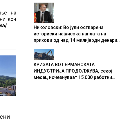
центри за податоци
ање на
ни кон
ма/
Николовски: Во јули остварена
историски највисока наплата на
приходи од над 14 милијарди денари
– изградивме систем што испорачува
резултати
КРИЗАТА ВО ГЕРМАНСКАТА
ИНДУСТРИЈА ПРОДОЛЖУВА, секој
месец исчезнуваат 15.000 работни
места
пени