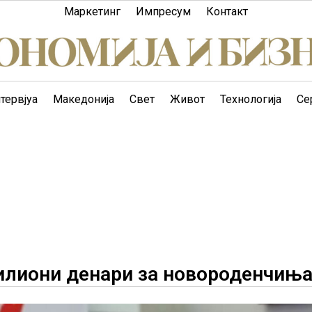
Маркетинг
Импресум
Контакт
тервјуа
Македонија
Свет
Живот
Технологија
Се
илиони денари за новороденчињ