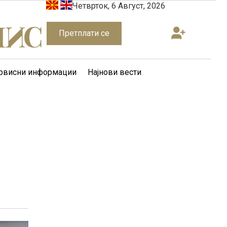
Четврток, 6 Август, 2026
Претплати се
рвисни информации
Најнови вести
а