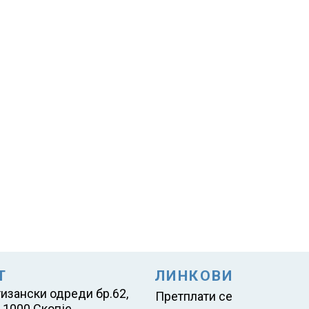
Т
ЛИНКОВИ
тизански одреди бр.62,
Претплати се
 1000 Скопје