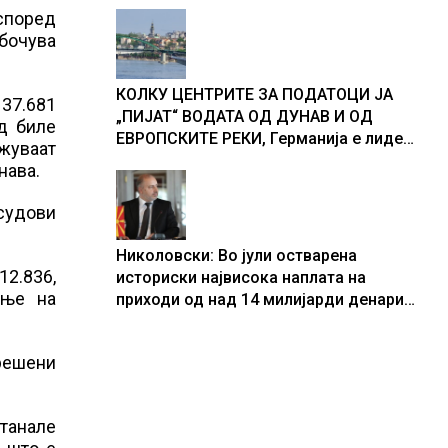
според
абочува
КОЛКУ ЦЕНТРИТЕ ЗА ПОДАТОЦИ ЈА
137.681
„ПИЈАТ“ ВОДАТА ОД ДУНАВ И ОД
д биле
ЕВРОПСКИТЕ РЕКИ, Германија е лидер
ажуваат
во Европа по бројот на изградени
нава.
центри за податоци
 судови
Николовски: Во јули остварена
12.836,
историски највисока наплата на
ање на
приходи од над 14 милијарди денари
– изградивме систем што испорачува
резултати
ерешени
танале