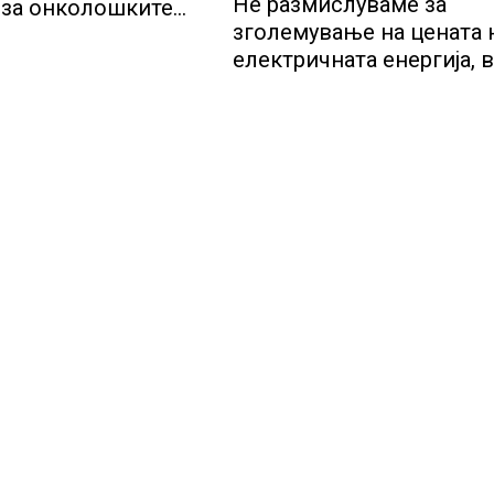
Не размислуваме за
а за онколошките
зголемување на цената 
во моментот е
електричната енергија, 
Мицкоски