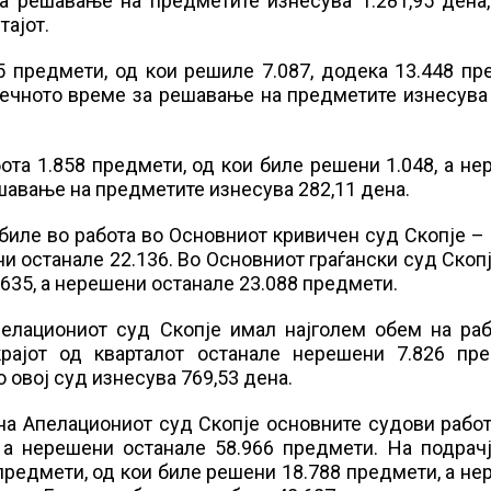
а решавање на предметите изнесува 1.281,95 дена,
тајот.
5 предмети, од кои решиле 7.087, додека 13.448 п
сечното време за решавање на предметите изнесува
ота 1.858 предмети, од кои биле решени 1.048, а н
шавање на предметите изнесува 282,11 дена.
биле во работа во Основниот кривичен суд Скопје – 
и останале 22.136. Во Основниот граѓански суд Скоп
.635, а нерешени останале 23.088 предмети.
пелациониот суд Скопје имал најголем обем на раб
крајот од кварталот останале нерешени 7.826 пре
овој суд изнесува 769,53 дена.
 на Апелациониот суд Скопје основните судови рабо
 а нерешени останале 58.966 предмети. На подрачј
предмети, од кои биле решени 18.788 предмети, а н