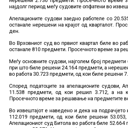
нерешени 2.736 предмети. Просечното време з
најдолг период меѓу судовите опфатени во извеш
Апелационите судови заедно работеле со 20.53
останале нерешени на крајот од кварталот. Про
ден.
Во Врховниот суд во првиот квартал биле во раб
останале 810 предмети. Просечното време за ре
Меѓу основните судови, најголем број предмети 
при што биле решени 24.164 предмети, а нерешен
во работа 30.723 предмети, од кои биле решени 7
Според податоците за апелационите судови, А
11.538 предмети, од кои решил 3.712, а на 
Просечното време за решавање на предметите во 
Во извештајот е наведено и дека на подрачјето
112.019 предмети, од кои биле решени 53.053,
Апелациониот суд Битола во работа биле 52.664 