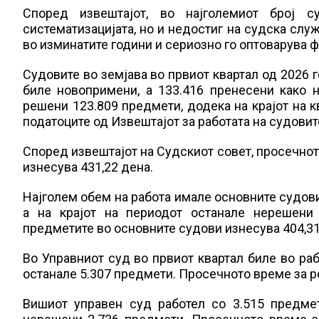
Според извештајот, во најголемиот број 
систематизацијата, но и недостиг на судска служ
во изминатите години и сериозно го оптоварува
Судовите во земјава во првиот квартал од 2026 г
биле новопримени, а 133.416 пренесени како 
решени 123.809 предмети, додека на крајот на 
податоците од Извештајот за работата на судовит
Според извештајот на Судскиот совет, просечнот
изнесува 431,22 дена.
Најголем обем на работа имале основните судови,
а на крајот на периодот останале нерешени
предметите во основните судови изнесува 404,31
Во Управниот суд во првиот квартал биле во раб
останале 5.307 предмети. Просечното време за р
Вишиот управен суд работел со 3.515 предмет