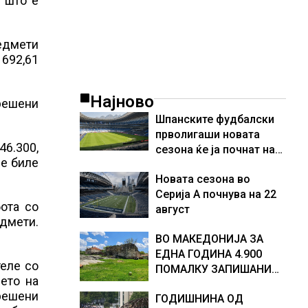
 што е
редмети
 692,61
Најново
ерешени
Шпанските фудбалски
прволигаши новата
46.300,
сезона ќе ја почнат на
је биле
15 август
Новата сезона во
Серија А почнува на 22
ота со
август
дмети.
ВО МАКЕДОНИЈА ЗА
ЕДНА ГОДИНА 4.900
теле со
ПОМАЛКУ ЗАПИШАНИ
ето на
ПРВАЧИЊА
ерешени
ГОДИШНИНА ОД