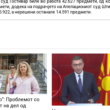
 суд Гостивар биле во работа 42.627 предмети, од к
мети, додека на подрачјето на Апелациониот суд Шт
5.922, а нерешени останале 14.591 предмети.
о“: Проблемот со
т на дел од