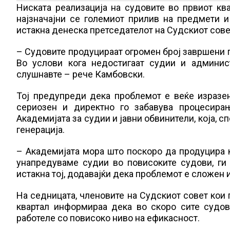
Ниската реализација на судовите во првиот ква
најзначајни се големиот прилив на предмети и
истакна денеска претседателот на Судскиот сове
– Судовите продуцираат огромен број завршени 
Во услови кога недостигаат судии и админист
слушнавте – рече Камбовски.
Тој предупреди дека проблемот е веќе изразен
сериозен и директно го забавува процесира
Академијата за судии и јавни обвинители, која, 
генерација.
– Академијата мора што поскоро да продуцира 
унапредуваме судии во повисоките судови, ги
истакна тој, додавајќи дека проблемот е сложен 
На седницата, членовите на Судскиот совет кои г
квартал информираа дека во скоро сите судов
работеле со повисоко ниво на ефикасност.