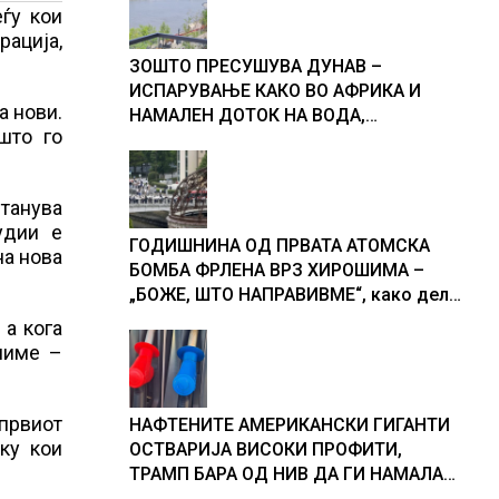
еѓу кои
ација,
ЗОШТО ПРЕСУШУВА ДУНАВ –
ИСПАРУВАЊЕ КАКО ВО АФРИКА И
а нови.
НАМАЛЕН ДОТОК НА ВОДА,
што го
објаснување на хидрогеолог од
Србија
танува
удии е
ГОДИШНИНА ОД ПРВАТА АТОМСКА
на нова
БОМБА ФРЛЕНА ВРЗ ХИРОШИМА –
„БОЖЕ, ШТО НАПРАВИВМЕ“, како дел
од екипажот во авионот „Енола Геј“ и
 а кога
учесниците во бомбардирањето го
ниме –
доживуваа овој настан што го
промени текот на историјата
 првиот
НАФТЕНИТЕ АМЕРИКАНСКИ ГИГАНТИ
ку кои
ОСТВАРИЈА ВИСОКИ ПРОФИТИ,
ТРАМП БАРА ОД НИВ ДА ГИ НАМАЛАТ
ЦЕНИТЕ НА ГОРИВАТА