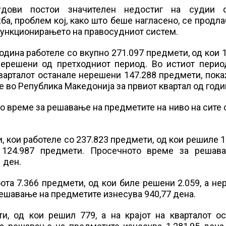
судови постои значителен недостиг на судии 
ба, проблем кој, како што беше нагласено, се продл
 функционирањето на правосудниот систем.
одина работеле со вкупно 271.097 предмети, од кои 
нерешени од претходниот период. Во истиот перио
кварталот останале нерешени 147.288 предмети, пок
е во Република Македонија за првиот квартал од годи
о време за решавање на предметите на ниво на сите
 кои работеле со 237.823 предмети, од кои решиле 1
 124.987 предмети. Просечното време за решав
 ден.
ота 7.366 предмети, од кои биле решени 2.059, а н
ешавање на предметите изнесува 940,77 дена.
и, од кои решил 779, а на крајот на кварталот ос