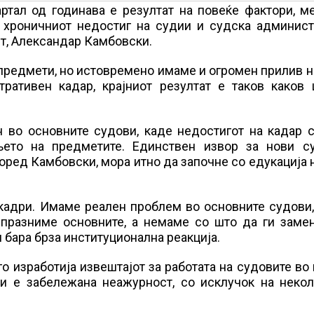
ртал од годинава е резултат на повеќе фактори, м
 хроничниот недостиг на судии и судска администр
т, Александар Камбовски.
предмети, но истовремено имаме и огромен прилив н
ративен кадар, крајниот резултат е таков каков 
 во основните судови, каде недостигот на кадар с
њето на предметите. Единствен извор за нови с
според Камбовски, мора итно да започне со едукација 
кадри. Имаме реален проблем во основните судови,
 празниме основните, а немаме со што да ги заме
и бара брза институционална реакција.
о изработија извештајот за работата на судовите во
и е забележана неажурност, со исклучок на некол