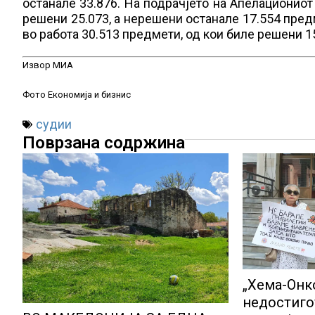
останале 33.876. На подрачјето на Апелациониот
решени 25.073, а нерешени останале 17.554 пред
во работа 30.513 предмети, од кои биле решени 1
Извор МИА
Фото Економија и бизнис
судии
Поврзана содржина
„Хема-Онк
недостиго