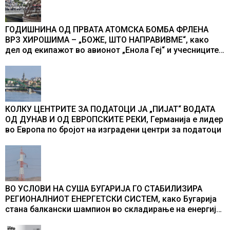
ГОДИШНИНА ОД ПРВАТА АТОМСКА БОМБА ФРЛЕНА
ВРЗ ХИРОШИМА – „БОЖЕ, ШТО НАПРАВИВМЕ“, како
дел од екипажот во авионот „Енола Геј“ и учесниците
во бомбардирањето го доживуваа овој настан што го
промени текот на историјата
КОЛКУ ЦЕНТРИТЕ ЗА ПОДАТОЦИ ЈА „ПИЈАТ“ ВОДАТА
ОД ДУНАВ И ОД ЕВРОПСКИТЕ РЕКИ, Германија е лидер
во Европа по бројот на изградени центри за податоци
ВО УСЛОВИ НА СУША БУГАРИЈА ГО СТАБИЛИЗИРА
РЕГИОНАЛНИОТ ЕНЕРГЕТСКИ СИСТЕМ, како Бугарија
стана балкански шампион во складирање на енергија
од батерии