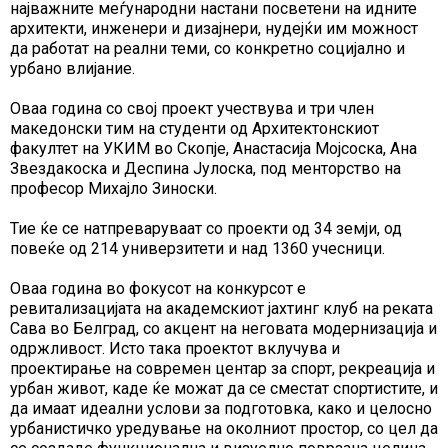
најважните меѓународни настани посветени на идните
архитекти, инженери и дизајнери, нудејќи им можност
да работат на реални теми, со конкретно социјално и
урбано влијание.
Оваа година со свој проект учествува и три член
македонски тим на студенти од Архитектонскиот
факултет на УКИМ во Скопје, Анастасија Мојсоска, Ана
Звездакоска и Деспина Јулоска, под менторство на
професор Михајло Зиноски.
Тие ќе се натпреваруваат со проекти од 34 земји, од
повеќе од 214 универзитети и над 1360 учесници.
Оваа година во фокусот на конкурсот е
ревитализацијата на академскиот јахтинг клуб на реката
Сава во Белград, со акцент на неговата модернизација и
одржливост. Исто така проектот вклучува и
проектирање на современ центар за спорт, рекреација и
урбан живот, каде ќе можат да се сместат спортистите, и
да имаат идеални услови за подготовка, како и целосно
урбанистичко уредување на околниот простор, со цел да