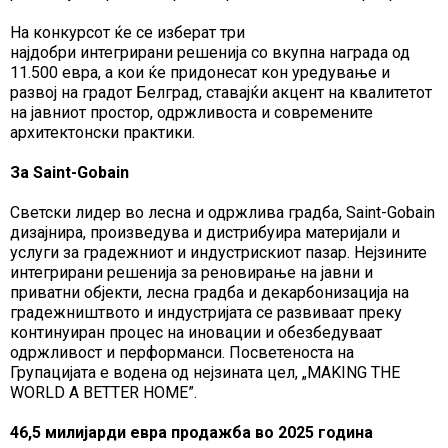
На конкурсот ќе се изберат три
најдобри интегрирани решенија со вкупна награда од
11.500 евра, а кои ќе придонесат кон уредување и
развој на градот Белград, ставајќи акцент на квалитетот
на јавниот простор, одржливоста и современите
архитектонски практики.
За Saint-Gobain
Светски лидер во лесна и одржлива градба, Saint-Gobain
дизајнира, произведува и дистрибуира материјали и
услуги за градежниот и индустрискиот пазар. Нејзините
интегрирани решенија за реновирање на јавни и
приватни објекти, лесна градба и декарбонизација на
градежништвото и индустријата се развиваат преку
континуиран процес на иновации и обезбедуваат
одржливост и перформанси. Посветеноста на
Групацијата е водена од нејзината цел, „MAKING THE
WORLD A BETTER HOME”.
46,5 милијарди евра продажба во 2025 година