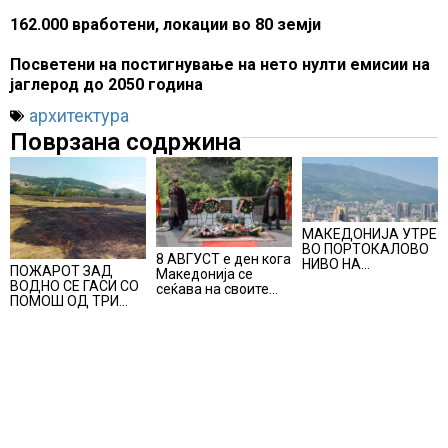
162.000 вработени, локации во 80 земји
Посветени на постигнување на нето нулти емисии на
јаглерод до 2050 година
архитектура
Поврзана содржина
МАКЕДОНИЈА УТРЕ
ВО ПОРТОКАЛОВО
8 АВГУСТ е ден кога
НИВО НА
ПОЖАРОТ ЗАД
Македонија се
ОПАСНОСТ ОД
ВОДНО СЕ ГАСИ СО
сеќава на своите
ВИСОКИ
ПОМОШ ОД ТРИ
синови, објави
ТЕМПЕРАТУРИ
АВИОНИ
премиерот
Христијан Мицкоски
по повод 25
годишнината од
загинувањето на
десетмината
прилепски
бранители