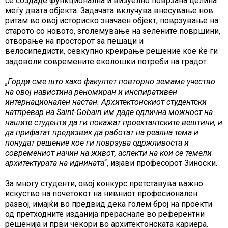
се создаде функционална и визуелно поврзана целина
меѓу двата објекта. Задачата вклучува внесување нов
ритам во овој историско значаен објект, поврзување на
старото со новото, зголемување на зелените површини,
отворање на просторот за пешаци и
велосипедисти, севкупно креирање решение кое ќе ги
задоволи современите еколошки потреби на градот.
„
Горди сме што како факултет повторно земаме учество
на овој навистина реномиран и
инспира
тивен
интернационален настан.
Архитектонскиот студентски
натпревар на
Saint-Gobain
им даде одлична можност на
нашите студенти
да ги покажат проектантските вештини,
и
да прифатат предизвик да работат на реална тема и
понудат решение кое ги поврзува одржливоста и
современиот начин на живот
, аспекти на кои се
темели
архитектурата на иднината
“, изјави професорот Зиноски.
За многу студенти, овој конкурс претставува важно
искуство на почетокот на нивниот професионален
развој, имајќи во предвид дека голем број на проекти
од претходните изданија прераснале во референтни
решенија и први чекори во архитектонската кариера.