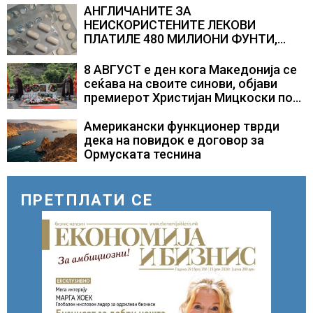
АНГЛИЧАНИТЕ ЗА
НЕИСКОРИСТЕНИТЕ ЛЕКОВИ
ПЛАТИЛЕ 480 МИЛИОНИ ФУНТИ,
повик до пациентите да бараат
само лекови што навистина им се
8 АВГУСТ е ден кога Македонија се
потребни
сеќава на своите синови, објави
премиерот Христијан Мицкоски по
повод 25 годишнината од
загинувањето на десетмината
Американски функционер тврди
прилепски бранители
дека на повидок е договор за
Ормуската теснина
ПРЕТПЛАТИ СЕ