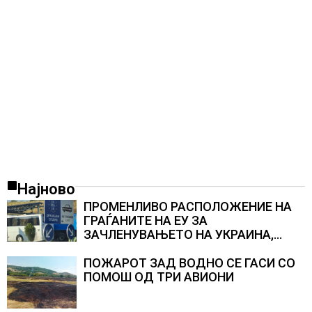
Најново
ПРОМЕНЛИВО РАСПОЛОЖЕНИЕ НА
ГРАЃАНИТЕ НА ЕУ ЗА
ЗАЧЛЕНУВАЊЕТО НА УКРАИНА,
изненадува каква е поддршката од
Полска, Франција и Германија
ПОЖАРОТ ЗАД ВОДНО СЕ ГАСИ СО
ПОМОШ ОД ТРИ АВИОНИ