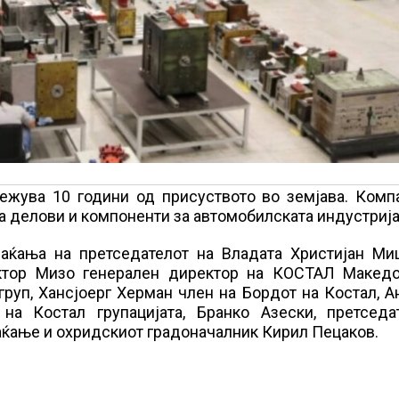
ежува 10 години од присуството во земјава. Компа
на делови и компоненти за автомобилската индустрија
аќања на претседателот на Владата Христијан Миц
ктор Мизо генерален директор на КОСТАЛ Македо
руп, Хансјоерг Херман член на Бордот на Костал, 
а Костал групацијата, Бранко Азески, претседа
аќање и охридскиот градоначалник Кирил Пецаков.