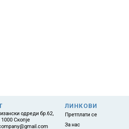
Т
ЛИНКОВИ
тизански одреди бр.62,
Претплати се
 1000 Скопје
За нас
company@gmail.com