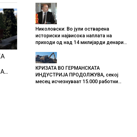
центри за податоци
Николовски: Во јули остварена
историски највисока наплата на
приходи од над 14 милијарди денари
– изградивме систем што испорачува
ЖА
резултати
КРИЗАТА ВО ГЕРМАНСКАТА
НА
ИНДУСТРИЈА ПРОДОЛЖУВА, секој
месец исчезнуваат 15.000 работни
места
ја од