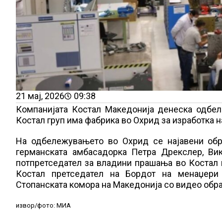
21 мај, 2026
09:38
Компанијата Костал Македонија денеска одбел
Костал груп има фабрика во Охрид за изработка 
На одбележувањето во Охрид се најавени обр
германската амбасадорка Петра Дрекслер, Ви
потпретседател за владини прашања во Костал г
Костал претседател на Бордот на менаџери н
Стопанската комора на Македонија со видео обр
извор/фото: МИА