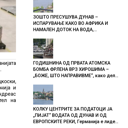
ЗОШТО ПРЕСУШУВА ДУНАВ –
ИСПАРУВАЊЕ КАКО ВО АФРИКА И
НАМАЛЕН ДОТОК НА ВОДА,
објаснување на хидрогеолог од
Србија
нијата
ГОДИШНИНА ОД ПРВАТА АТОМСКА
.
БОМБА ФРЛЕНА ВРЗ ХИРОШИМА –
„БОЖЕ, ШТО НАПРАВИВМЕ“, како дел
коски,
од екипажот во авионот „Енола Геј“ и
нија и
учесниците во бомбардирањето го
Андреас
доживуваа овој настан што го
тел на
промени текот на историјата
КОЛКУ ЦЕНТРИТЕ ЗА ПОДАТОЦИ ЈА
„ПИЈАТ“ ВОДАТА ОД ДУНАВ И ОД
ЕВРОПСКИТЕ РЕКИ, Германија е лидер
во Европа по бројот на изградени