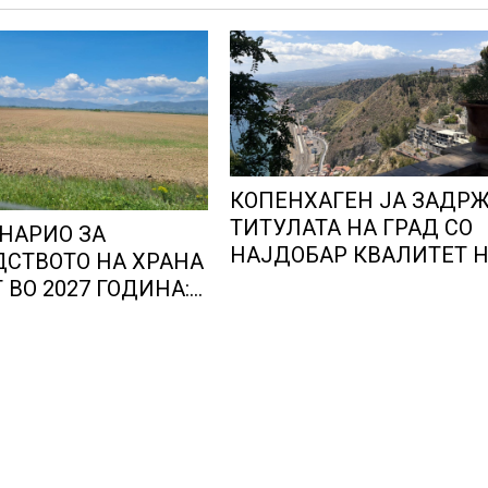
КОПЕНХАГЕН ЈА ЗАДР
ТИТУЛАТА НА ГРАД СО
НАРИО ЗА
НАЈДОБАР КВАЛИТЕТ 
СТВОТО НА ХРАНА
ЖИВОТ, градовите со
 ВО 2027 ГОДИНА:
најниско рангирање
е доведе
продолжуваат да бидат
лни 50 милиони
обележани со комбинаци
утен глад
фактори