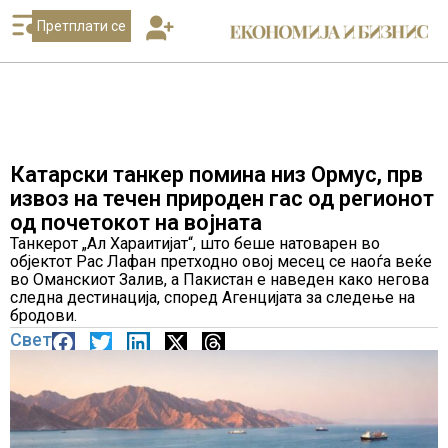
Претплати се
Катарски танкер помина низ Ормус, прв
извоз на течен природен гас од регионот
од почетокот на војната
Танкерот „Ал Хараитијат“, што беше натоварен во
објектот Рас Лафан претходно овој месец се наоѓа веќе
во Оманскиот Залив, а Пакистан е наведен како негова
следна дестинација, според Агенцијата за следење на
бродови.
Свет