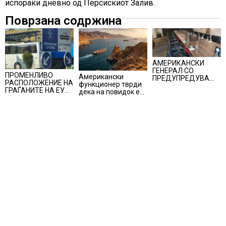
испораки дневно од Персискиот Залив.
Поврзана содржина
АМЕРИКАНСКИ
ГЕНЕРАЛ СО
ПРОМЕНЛИВО
Американски
ПРЕДУПРЕДУВАЊЕ
РАСПОЛОЖЕНИЕ НА
функционер тврди
ДО ТРАМП:
ГРАЃАНИТЕ НА ЕУ
дека на повидок е
„ВОЈНАТА НЕ ДАВА
ЗА
договор за
РЕЗУЛТАТИ“
ЗАЧЛЕНУВАЊЕТО
Ормуската теснина
НА УКРАИНА,
изненадува каква е
поддршката од
Полска, Франција и
Германија