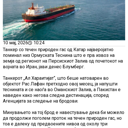
10 мај, 2026
10:24
Танкер со течен природен гас од Катар најверојатно
поминал низ Ормуската Теснина што е прв извоз на
земја од регионот на Персискиот Залив од почетокот на
војната во Иран, јави денес Блумберг.
Танкерот „Ал Хараитијат“, што беше натоварен во
објектот Рас Лафан претходно овој месец, ја напушти
теснината и се наоѓа во Оманскиот Залив, а Пакистан е
наведен како негова следна дестинација, според
Агенцијата за следење на бродови.
Минувањето на тој брод е навестување дека би можело
да продолжи поголем проток на течен природен гас, но
тоа е далеку од предвоените нивоа од околу три