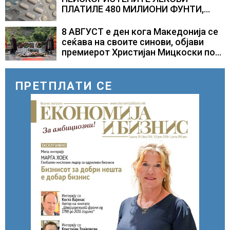
ПЛАТИЛЕ 480 МИЛИОНИ ФУНТИ,
повик до пациентите да бараат
само лекови што навистина им се
8 АВГУСТ е ден кога Македонија се
потребни
сеќава на своите синови, објави
премиерот Христијан Мицкоски по
повод 25 годишнината од
загинувањето на десетмината
прилепски бранители
ПРЕТПЛАТИ СЕ