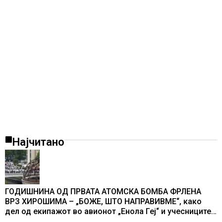
Најчитано
ГОДИШНИНА ОД ПРВАТА АТОМСКА БОМБА ФРЛЕНА
ВРЗ ХИРОШИМА – „БОЖЕ, ШТО НАПРАВИВМЕ“, како
дел од екипажот во авионот „Енола Геј“ и учесниците
во бомбардирањето го доживуваа овој настан што го