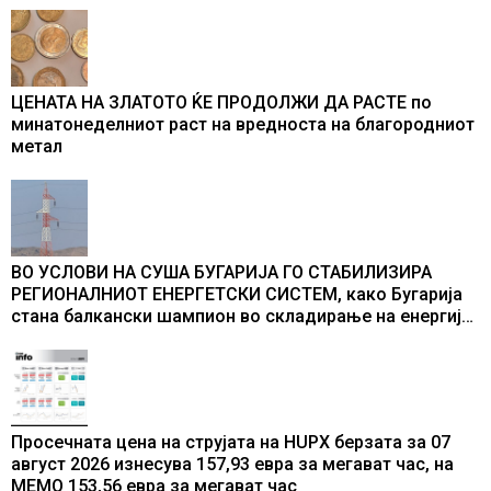
промени текот на историјата
ЦЕНАТА НА ЗЛАТОТО ЌЕ ПРОДОЛЖИ ДА РАСТЕ по
минатонеделниот раст на вредноста на благородниот
метал
ВО УСЛОВИ НА СУША БУГАРИЈА ГО СТАБИЛИЗИРА
РЕГИОНАЛНИОТ ЕНЕРГЕТСКИ СИСТЕМ, како Бугарија
стана балкански шампион во складирање на енергија
од батерии
Просечната цена на струјата на HUPX берзата за 07
август 2026 изнесува 157,93 евра за мегават час, на
МЕМО 153,56 евра за мегават час