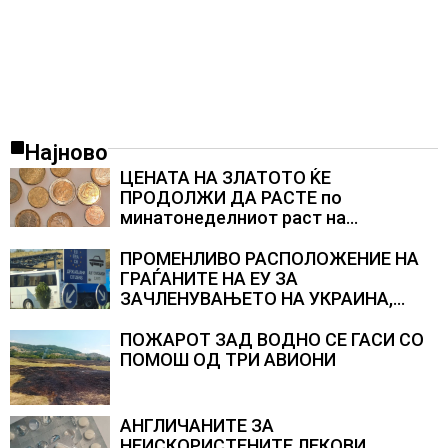
Најново
ЦЕНАТА НА ЗЛАТОТО ЌЕ
ПРОДОЛЖИ ДА РАСТЕ по
минатонеделниот раст на
вредноста на благородниот метал
ПРОМЕНЛИВО РАСПОЛОЖЕНИЕ НА
ГРАЃАНИТЕ НА ЕУ ЗА
ЗАЧЛЕНУВАЊЕТО НА УКРАИНА,
изненадува каква е поддршката од
Полска, Франција и Германија
ПОЖАРОТ ЗАД ВОДНО СЕ ГАСИ СО
ПОМОШ ОД ТРИ АВИОНИ
АНГЛИЧАНИТЕ ЗА
НЕИСКОРИСТЕНИТЕ ЛЕКОВИ