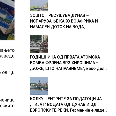
ЗОШТО ПРЕСУШУВА ДУНАВ –
ИСПАРУВАЊЕ КАКО ВО АФРИКА И
НАМАЛЕН ДОТОК НА ВОДА,
објаснување на хидрогеолог од
Србија
увањето
 наведе
ГОДИШНИНА ОД ПРВАТА АТОМСКА
БОМБА ФРЛЕНА ВРЗ ХИРОШИМА –
„БОЖЕ, ШТО НАПРАВИВМЕ“, како дел
 од 1,6
од екипажот во авионот „Енола Геј“ и
учесниците во бомбардирањето го
доживуваа овој настан што го
промени текот на историјата
КОЛКУ ЦЕНТРИТЕ ЗА ПОДАТОЦИ ЈА
пченица
„ПИЈАТ“ ВОДАТА ОД ДУНАВ И ОД
исоките
ЕВРОПСКИТЕ РЕКИ, Германија е лидер
во Европа по бројот на изградени