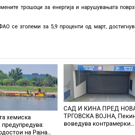
емените трошоци за енергија и нарушувањата поврз
АО се зголеми за 5,9 проценти од март, достигнув
САД И КИНА ПРЕД НОВ
ТРГОВСКА ВОЈНА, Пеки
та хемиска
воведува контрамерки
а предупредува:
против американски
одостои на Рајна