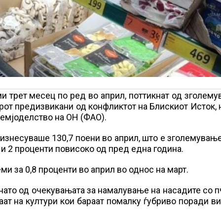
ми трет месец по ред во април, поттикнат од зголем
арот предизвикани од конфликтот на Блискиот Исток,
земјоделство на ОН (ФАО).
изнесуваше 130,7 поени во април, што е зголемување
 и 2 проценти повисоко од пред една година.
ми за 0,8 проценти во април во однос на март.
нато од очекувањата за намалување на насадите со 
аат на култури кои бараат помалку ѓубриво поради в