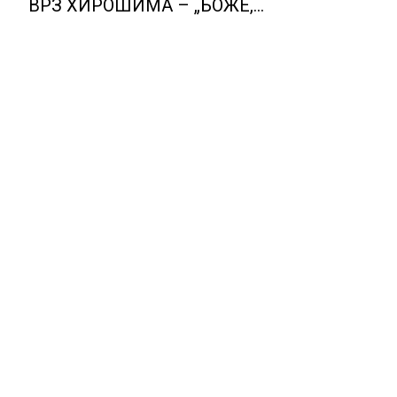
ВРЗ ХИРОШИМА – „БОЖЕ,
може да г
ШТО НАПРАВИВМЕ“, како дел
производ
од екипажот во авионот
„Енола Геј“ и учесниците во
бомбардирањето го
доживуваа овој настан што го
промени текот на историјата