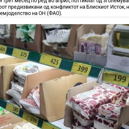
и трет месец по ред во април, поттикнат од зголемув
арот предизвикани од конфликтот на Блискиот Исток, 
земјоделство на ОН (ФАО).