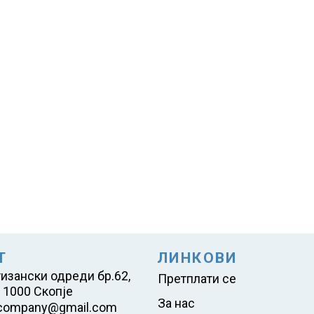
Т
ЛИНКОВИ
тизански одреди бр.62,
Претплати се
 1000 Скопје
За нас
company@gmail.com