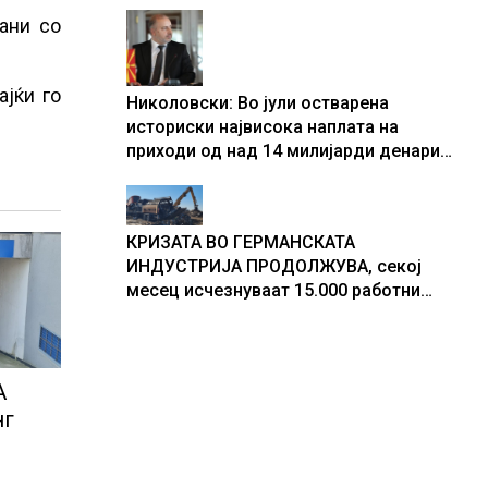
центри за податоци
ани со
ајќи го
Николовски: Во јули остварена
историски највисока наплата на
приходи од над 14 милијарди денари
– изградивме систем што испорачува
резултати
КРИЗАТА ВО ГЕРМАНСКАТА
ИНДУСТРИЈА ПРОДОЛЖУВА, секој
месец исчезнуваат 15.000 работни
места
А
нг