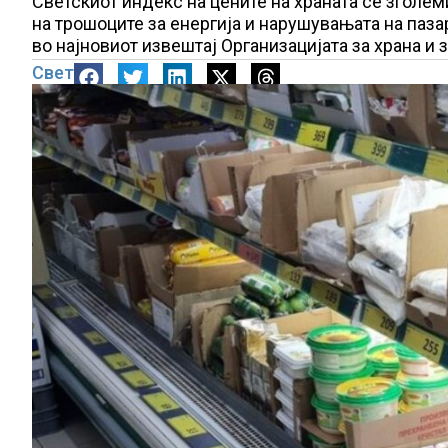
Светскиот индекс на цените на храната се зголем
на трошоците за енергија и нарушувањата на паз
во најновиот извештај Организацијата за храна и 
Свет