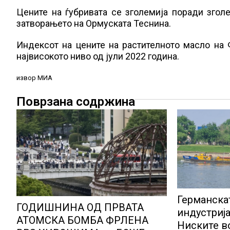
Цените на ѓубривата се зголемија поради згол
затворањето на Ормуската Теснина.
Индексот на цените на растителното масло на Ф
највисокото ниво од јули 2022 година.
извор МИА
Поврзана содржина
Германска
ГОДИШНИНА ОД ПРВАТА
индустриј
АТОМСКА БОМБА ФРЛЕНА
Ниските в