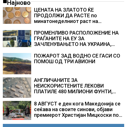
Најново
ЦЕНАТА НА ЗЛАТОТО ЌЕ
ПРОДОЛЖИ ДА РАСТЕ по
минатонеделниот раст на
вредноста на благородниот метал
ПРОМЕНЛИВО РАСПОЛОЖЕНИЕ НА
ГРАЃАНИТЕ НА ЕУ ЗА
ЗАЧЛЕНУВАЊЕТО НА УКРАИНА,
изненадува каква е поддршката од
Полска, Франција и Германија
ПОЖАРОТ ЗАД ВОДНО СЕ ГАСИ СО
ПОМОШ ОД ТРИ АВИОНИ
АНГЛИЧАНИТЕ ЗА
НЕИСКОРИСТЕНИТЕ ЛЕКОВИ
ПЛАТИЛЕ 480 МИЛИОНИ ФУНТИ,
повик до пациентите да бараат
само лекови што навистина им се
8 АВГУСТ е ден кога Македонија се
потребни
сеќава на своите синови, објави
премиерот Христијан Мицкоски по
повод 25 годишнината од
загинувањето на десетмината