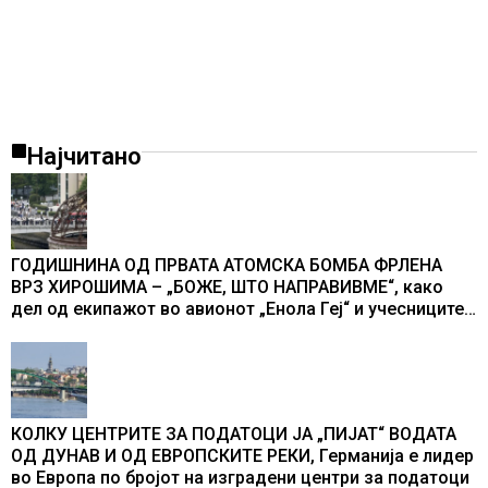
Најчитано
ГОДИШНИНА ОД ПРВАТА АТОМСКА БОМБА ФРЛЕНА
ВРЗ ХИРОШИМА – „БОЖЕ, ШТО НАПРАВИВМЕ“, како
дел од екипажот во авионот „Енола Геј“ и учесниците
во бомбардирањето го доживуваа овој настан што го
промени текот на историјата
КОЛКУ ЦЕНТРИТЕ ЗА ПОДАТОЦИ ЈА „ПИЈАТ“ ВОДАТА
ОД ДУНАВ И ОД ЕВРОПСКИТЕ РЕКИ, Германија е лидер
во Европа по бројот на изградени центри за податоци