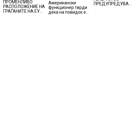
ПРОМЕНЛИВО
Американски
ПРЕДУПРЕДУВАЊЕ
РАСПОЛОЖЕНИЕ НА
функционер тврди
ДО ТРАМП:
ГРАЃАНИТЕ НА ЕУ
дека на повидок е
„ВОЈНАТА НЕ ДАВА
ЗА
договор за
РЕЗУЛТАТИ“
ЗАЧЛЕНУВАЊЕТО
Ормуската теснина
НА УКРАИНА,
изненадува каква е
поддршката од
Полска, Франција и
Германија