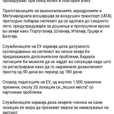
проверуваат при секој излез и повторен влез.
Претставниците на авиокомпаниите, аеродромите и
Меѓународната асоцијација за воздушен транспорт (IATA)
претходно побараа системот да се одложи до следното
лето, предупредувајќи за доцнења и пропуштени врски
во земји како Португалија, Шпанија, Италија, Грција и
Белгија.
Службениците на ЕУ изјавија дека делумното
суспендирање на системот во некои земји би
предизвикало дополнителни проблеми, бидејќи
патниците би можеле да се најдат во ситуација каде што
се регистрирани како да го надминале дозволениот
престој од 90 дена во период од 180 дена.
Според податоците на ЕУ, од вкупно 1.500 гранични
премини, околу 20 локации се „тешки места“ со
најголеми проблеми.
Службениците изјавија дека земјите-членки на овие
локации ќе мора да преземат мерки за намалување на
застојот.