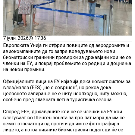
7 јули, 2026
17:36
Европската Унија ги отфрли повиците од аеродромите и
авиокомпаниите да го запре воведувањето нови
биометриски гранични проверки за државјани кои не се
членки на ЕУ, и покрај проблемите со редици и доцнења
на некои премини.
Официјалните лица на ЕУ изјавија дека новиот систем за
влез/излез (EES) „не е совршен“, но рекоа дека
целосното запирање не е ниту неопходно, ниту можно,
особено пред главната летна туристичка сезона.
Според EES, државјаните кои не се членки на ЕУ кои
влегуваат во Шенген зоната за прв пат мора да им се
земат отпечатоци од прсти и да им се фотографира
лицето, а потоа нивните биометриски податоци ќе се