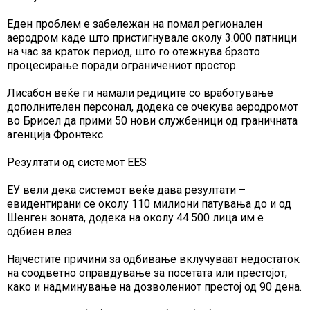
Еден проблем е забележан на помал регионален
аеродром каде што пристигнувале околу 3.000 патници
на час за краток период, што го отежнува брзото
процесирање поради ограничениот простор.
Лисабон веќе ги намали редиците со вработување
дополнителен персонал, додека се очекува аеродромот
во Брисел да прими 50 нови службеници од граничната
агенција Фронтекс.
Резултати од системот EES
ЕУ вели дека системот веќе дава резултати –
евидентирани се околу 110 милиони патувања до и од
Шенген зоната, додека на околу 44.500 лица им е
одбиен влез.
Најчестите причини за одбивање вклучуваат недостаток
на соодветно оправдување за посетата или престојот,
како и надминување на дозволениот престој од 90 дена.