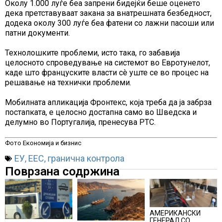
Околу 1.000 луѓе беа запрени бидејќи беше оценето
дека претставуваат закана за внатрешната безбедност,
додека околу 300 луѓе беа фатени со лажни пасоши или
патни документи.
Технолошките проблеми, исто така, го забавија
целосното спроведување на системот во Евротунелот,
каде што француските власти сè уште се во процес на
решавање на технички проблеми.
Мобилната апликација Фронтекс, која треба да ја забрза
постапката, е целосно достапна само во Шведска и
делумно во Португалија, пренесува РТС.
Фото Економија и бизнис
ЕУ
,
ЕЕС
,
гранична контрола
Поврзана содржина
АМЕРИКАНСКИ
ГЕНЕРАЛ СО