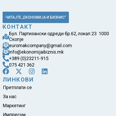
ЧИТАЈТЕ „ЕКОНОМИЈА И БИЗНИС“
КОНТАКТ
Бул. Партизански одреди бр.62, локал 23 1000
Скопје
euromakcompany@gmail.com
info@ekonomijaibiznis.mk
+389 (0)23211-915
075 421 362
ЛИНКОВИ
Претплати се
За нас
Маркетинг
Импресум