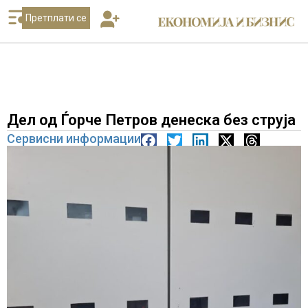
Претплати се
Дел од Ѓорче Петров денеска без струја
Сервисни информации