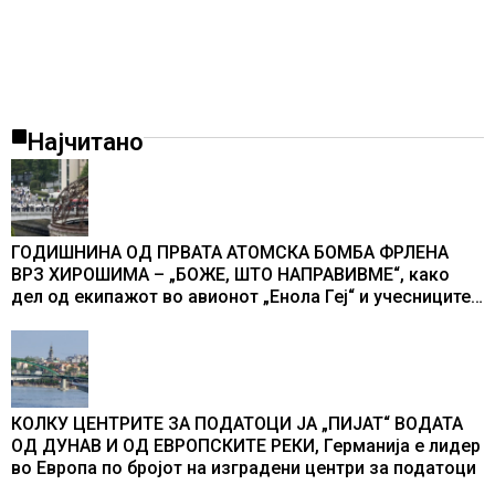
Најчитано
ГОДИШНИНА ОД ПРВАТА АТОМСКА БОМБА ФРЛЕНА
ВРЗ ХИРОШИМА – „БОЖЕ, ШТО НАПРАВИВМЕ“, како
дел од екипажот во авионот „Енола Геј“ и учесниците
во бомбардирањето го доживуваа овој настан што го
промени текот на историјата
КОЛКУ ЦЕНТРИТЕ ЗА ПОДАТОЦИ ЈА „ПИЈАТ“ ВОДАТА
ОД ДУНАВ И ОД ЕВРОПСКИТЕ РЕКИ, Германија е лидер
во Европа по бројот на изградени центри за податоци