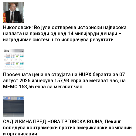
Николовски: Во јули остварена историски највисока
наплата на приходи од над 14 милијарди денари –
изградивме систем што испорачува резултати
Просечната цена на струјата на HUPX берзата за 07
август 2026 изнесува 157,93 евра за мегават час, на
МЕМО 153,56 евра за мегават час
САД И КИНА ПРЕД НОВА ТРГОВСКА ВОЈНА, Пекинг
воведува контрамерки против американски компании
и организации