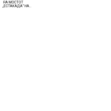
НА МОСТОТ
грижа за корисници
„ЕСТАКАДА“ НА
ИЗЛЕЗОТ ОД
СКОПЈЕ