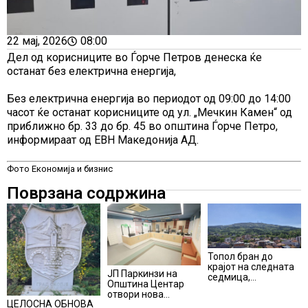
22 мај, 2026
08:00
Дел од корисниците во Ѓорче Петров денеска ќе
останат без електрична енергија,
Без електрична енергија во периодот од 09:00 до 14:00
часот ќе останат корисниците од ул. „Мечкин Камен“ од
приближно бр. 33 до бр. 45 во општина Ѓорче Петро,
информираат од ЕВН Македонија АД.
Фото Економија и бизнис
Поврзана содржина
Топол бран до
крајот на следната
ЈП Паркинзи на
седмица,
Општина Центар
температури над 40
отвори нова
степени
ЦЕЛОСНА ОБНОВА
канцеларија за