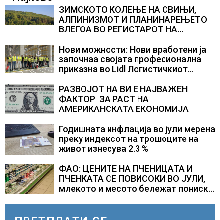
ЗИМСКОТО КОЛЕЊЕ НА СВИЊИ,
АЛПИНИЗМОТ И ПЛАНИНАРЕЊЕТО
ВЛЕГОА ВО РЕГИСТАРОТ НА
КУЛТУРНО НАСЛЕДСТВО НА
СЛОВЕНИЈА
Нови можности: Нови вработени ја
започнаа својата професионална
приказна во Lidl Логистичкиот
центар во Куманово
РАЗВОЈОТ НА ВИ Е НАЈВАЖЕН
ФАКТОР ЗА РАСТ НА
АМЕРИКАНСКАТА ЕКОНОМИЈА
Годишната инфлација во јули мерена
преку индексот на трошоците на
живот изнесува 2.3 %
ФАО: ЦЕНИТЕ НА ПЧЕНИЦАТА И
ПЧЕНКАТА СЕ ПОВИСОКИ ВО ЈУЛИ,
млекото и месото бележат пониски
цени