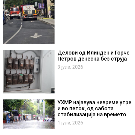
Делови од Илинден и Ѓорче
Петров денеска без струја
3 јули, 2026
УХМР најавува невреме утре
и во петок, од сабота
стабилизација на времето
1 јули, 2026