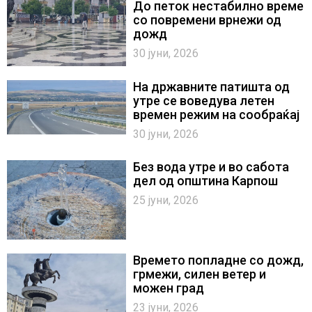
До петок нестабилно време
со повремени врнежи од
дожд
30 јуни, 2026
На државните патишта од
утре се воведува летен
времен режим на сообраќај
30 јуни, 2026
Без вода утре и во сабота
дел од општина Карпош
25 јуни, 2026
Времето попладне со дожд,
грмежи, силен ветер и
можен град
23 јуни, 2026