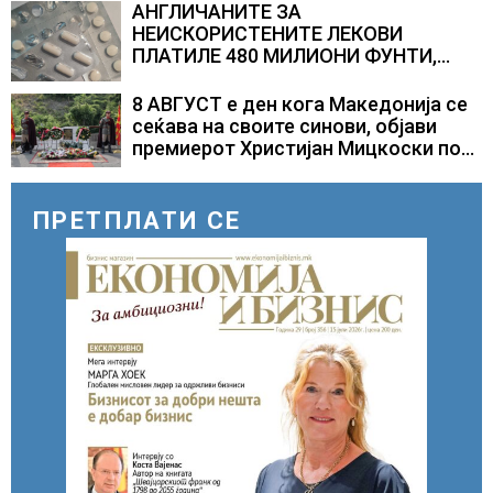
АНГЛИЧАНИТЕ ЗА
НЕИСКОРИСТЕНИТЕ ЛЕКОВИ
ПЛАТИЛЕ 480 МИЛИОНИ ФУНТИ,
повик до пациентите да бараат
само лекови што навистина им се
8 АВГУСТ е ден кога Македонија се
потребни
сеќава на своите синови, објави
премиерот Христијан Мицкоски по
повод 25 годишнината од
загинувањето на десетмината
прилепски бранители
ПРЕТПЛАТИ СЕ