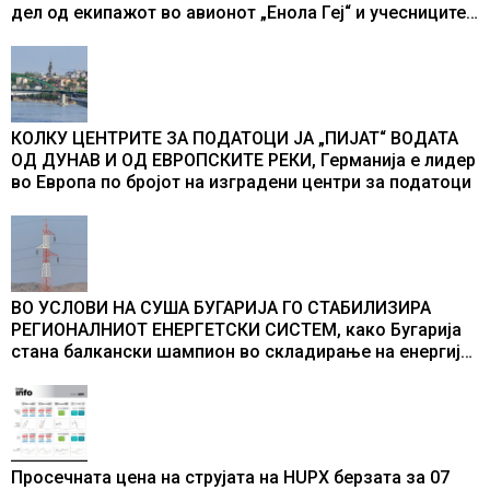
дел од екипажот во авионот „Енола Геј“ и учесниците
во бомбардирањето го доживуваа овој настан што го
промени текот на историјата
КОЛКУ ЦЕНТРИТЕ ЗА ПОДАТОЦИ ЈА „ПИЈАТ“ ВОДАТА
ОД ДУНАВ И ОД ЕВРОПСКИТЕ РЕКИ, Германија е лидер
во Европа по бројот на изградени центри за податоци
ВО УСЛОВИ НА СУША БУГАРИЈА ГО СТАБИЛИЗИРА
РЕГИОНАЛНИОТ ЕНЕРГЕТСКИ СИСТЕМ, како Бугарија
стана балкански шампион во складирање на енергија
од батерии
Просечната цена на струјата на HUPX берзата за 07