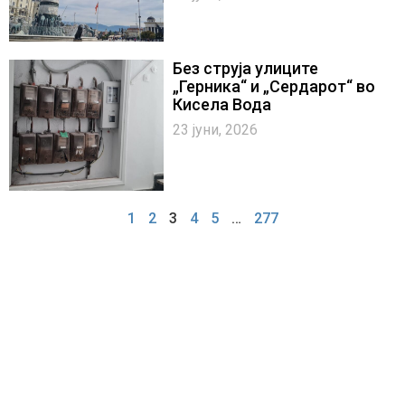
Без струја улиците
„Герника“ и „Сердарот“ во
Кисела Вода
23 јуни, 2026
1
2
3
4
5
…
277