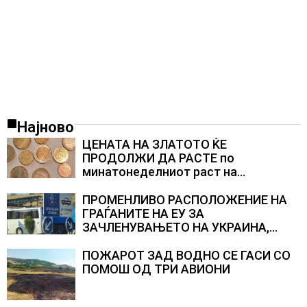
Најново
ЦЕНАТА НА ЗЛАТОТО ЌЕ
ПРОДОЛЖИ ДА РАСТЕ по
минатонеделниот раст на
вредноста на благородниот метал
ПРОМЕНЛИВО РАСПОЛОЖЕНИЕ НА
ГРАЃАНИТЕ НА ЕУ ЗА
ЗАЧЛЕНУВАЊЕТО НА УКРАИНА,
изненадува каква е поддршката од
Полска, Франција и Германија
ПОЖАРОТ ЗАД ВОДНО СЕ ГАСИ СО
ПОМОШ ОД ТРИ АВИОНИ