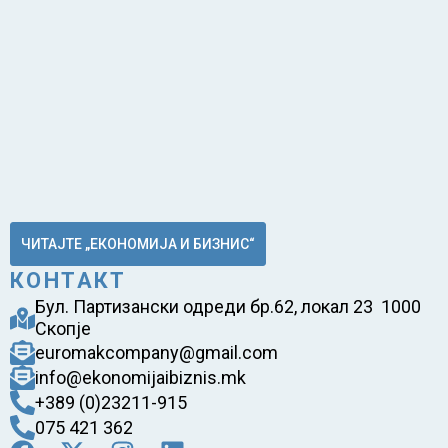
ЧИТАЈТЕ „ЕКОНОМИЈА И БИЗНИС“
КОНТАКТ
Бул. Партизански одреди бр.62, локал 23 1000
Скопје
euromakcompany@gmail.com
info@ekonomijaibiznis.mk
+389 (0)23211-915
075 421 362