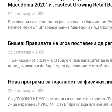
Macedonia 2020“ и „Fastest Growin
24 септември, 2020
Врз основа на спроведено рангирање на банките во Реп
Finance Review“, Шпаркасе Банка Македонија АД Скопје
Бишев: Правилата на игра поставени од ре
22 септември, 2020
– Банкарскиот систем е стабилен, има капацитет да ј
ковид-кризата и ќе биде еден од основните столбови н
Нова програма за лојалност за физички л
22 септември, 2020
Со „ЛУКОИЛ КЛУБ“ претвори ги поените во гориво ЛУ
лица наречена „ЛУКОИЛ КЛУБ“ преку која членовите на