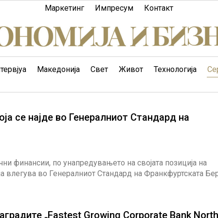
Маркетинг
Импресум
Контакт
тервјуа
Македонија
Свет
Живот
Технологија
Се
оја се најде во Генералниот Стандард на
чни финансии, по унапредувањето на својата позиција на
оја влегува во Генералниот Стандард на Франкфуртската Бер
оrate Bank North