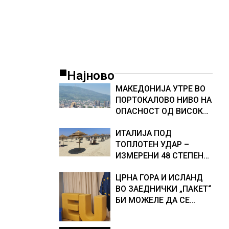
Најново
МАКЕДОНИЈА УТРЕ ВО
ПОРТОКАЛОВО НИВО НА
ОПАСНОСТ ОД ВИСОКИ
ТЕМПЕРАТУРИ
ИТАЛИЈА ПОД
ТОПЛОТЕН УДАР –
ИЗМЕРЕНИ 48 СТЕПЕНИ,
МЕТЕОРОЛОЗИТЕ
ЦРНА ГОРА И ИСЛАНД
НАЈАВИЈА НОВИ
ВО ЗАЕДНИЧКИ „ПАКЕТ“
ПРОГНОЗИ ЗА
БИ МОЖЕЛЕ ДА СЕ
СРЕДИНАТА НА АВГУСТ
ПРИКЛУЧАТ КОН ЕУ