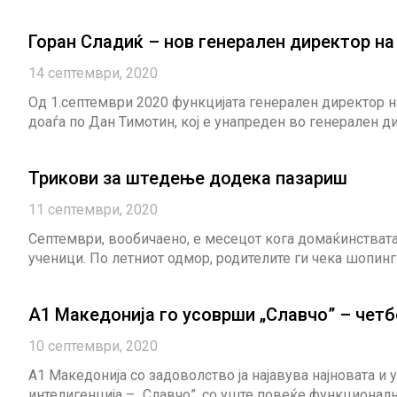
Горан Сладиќ – нов генерален директор на
14 септември, 2020
Од 1.септември 2020 функцијата генерален директор на
доаѓа по Дан Тимотин, кој е унапреден во генерален д
Трикови за штедење додека пазариш
11 септември, 2020
Септември, вообичаено, е месецот кога домаќинствата
ученици. По летниот одмор, родителите ги чека шопинг
А1 Македонија го усоврши „Славчо” – четб
10 септември, 2020
А1 Македонија со задоволство ја најавува најновата и
интелигенција – „Славчо”, со уште повеќе функционал