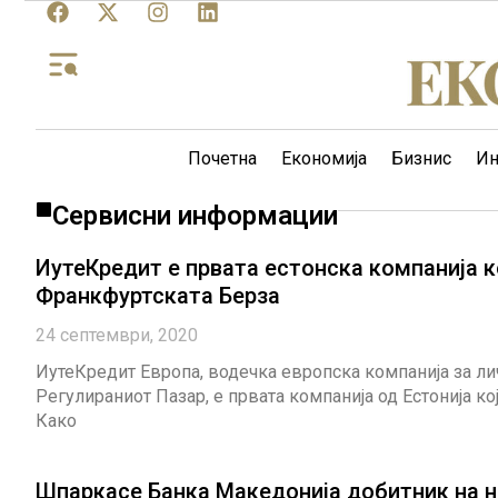
Почетна
Економија
Бизнис
Ин
Сервисни информации
ИутеКредит е првата естонска компанија к
Франкфуртската Берза
24 септември, 2020
ИутеКредит Европа, водечка европска компанија за ли
Регулираниот Пазар, е првата компанија од Естонија к
Како
Шпаркасе Банка Македонија добитник на наградите „Fastest Growing Corp