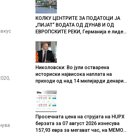
доживуваа овој настан што го
промени текот на историјата
КОЛКУ ЦЕНТРИТЕ ЗА ПОДАТОЦИ ЈА
„ПИЈАТ“ ВОДАТА ОД ДУНАВ И ОД
 вкус
ЕВРОПСКИТЕ РЕКИ, Германија е лидер
во Европа по бројот на изградени
центри за податоци
Николовски: Во јули остварена
историски највисока наплата на
2020,
приходи од над 14 милијарди денари
– изградивме систем што испорачува
резултати
Просечната цена на струјата на HUPX
берзата за 07 август 2026 изнесува
чнува
157,93 евра за мегават час, на МЕМО
153,56 евра за мегават час