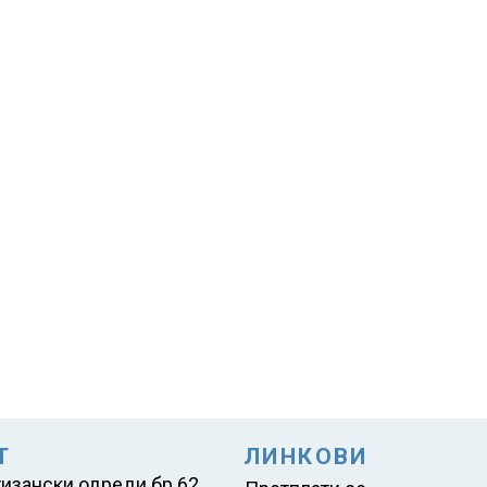
Т
ЛИНКОВИ
тизански одреди бр.62,