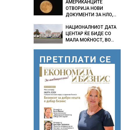
АМЕРИКАНЦИТЕ
ОТВОРИЈА НОВИ
ДОКУМЕНТИ ЗА НЛО,
Федералното биро за
НАЦИОНАЛНИОТ ДАТА
истраги проверувало
ЦЕНТАР ЌЕ БИДЕ СО
снимки за „Големи
МАЛА МОЌНОСТ, ВО
темни триаголници со
ПРВА ФАЗА ЌЕ ЧИНИ 20
светла“
МИЛИОНИ ЕВРА
ПРЕТПЛАТИ СЕ