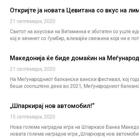
Откријте ја новата Цевитана со вкус на ли
21 септември, 2020
Светот на вкусови на Витаминка е збогатен со уште е
кој е зачинет со ѓумбир, влевајќи свежина која ни е по
Македонија ќе биде домаќин на Меѓународ
21 септември, 2020
На Меѓународниот балкански вински фестивал, кој годи
беше соопштено дека во 2021, Меѓународниот балканс
„Шпаркирај нов автомобил!“
15 септември, 2020
Нова голема наградна игра на Шпаркасе Банка Македони
новата голема наградна игра „Шпаркирај нов автомобил