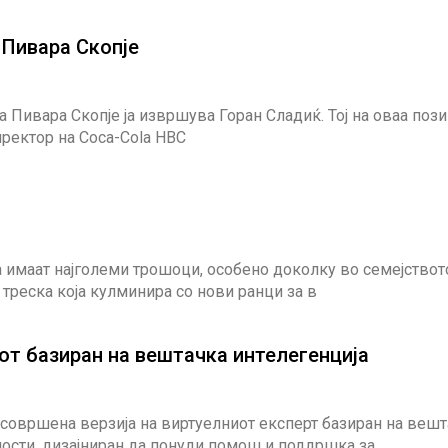
 Пивара Скопје
 Пивара Скопје ја извршува Горан Сладиќ. Тој на оваа пози
иректор на Coca-Cola HBC
 имаат најголеми трошоци, особено доколку во семејствот
 треска која кулминира со нови ранци за в
от базиран на вештачка интелегенција
 усовршена верзија на виртуелниот експерт базиран на веш
ности, дизајниран да понуди помош и поддршка за