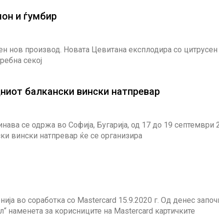
мон и ѓумбир
ден нов производ. Новата Цевитана експлодира со цитрусен
требна секој
ниот балкански вински натпревар
нава се одржа во Софија, Бугарија, од 17 до 19 септември 
ки вински натпревар ќе се организира
ја во соработка со Mastercard 15.9.2020 г. Од денес запо
“ наменета за корисниците на Mastercard картичките