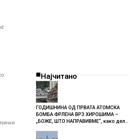
nd
со
Најчитано
ГОДИШНИНА ОД ПРВАТА АТОМСКА
БОМБА ФРЛЕНА ВРЗ ХИРОШИМА –
„БОЖЕ, ШТО НАПРАВИВМЕ“, како дел
изички
од екипажот во авионот „Енола Геј“ и
учесниците во бомбардирањето го