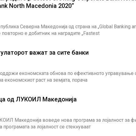
g Retail Bank North Macedonia 2020“
ублика Северна Македонија од страна на „Global Banking a
 повторно е добитник на наградите „Fastest
гулаторот важат за сите банки
а поддржи економската обнова по ефективното управување 
а економскиот раст на земјата, порача
ица од ЛУКОИЛ Македонија
КОИЛ Македонија воведе нова програма за лојалност за ф
 програмата за лојалност се стекнуваат