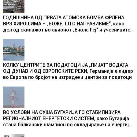
ГОДИШНИНА ОД ПРВАТА АТОМСКА БОМБА ФРЛЕНА
ВРЗ ХИРОШИМА – „БОЖЕ, ШТО НАПРАВИВМЕ“, како
дел од екипажот во авионот „Енола Геј“ и учесниците
во бомбардирањето го доживуваа овој настан што го
промени текот на историјата
КОЛКУ ЦЕНТРИТЕ ЗА ПОДАТОЦИ ЈА „ПИЈАТ“ ВОДАТА
ОД ДУНАВ И ОД ЕВРОПСКИТЕ РЕКИ, Германија е лидер
во Европа по бројот на изградени центри за податоци
ВО УСЛОВИ НА СУША БУГАРИЈА ГО СТАБИЛИЗИРА
РЕГИОНАЛНИОТ ЕНЕРГЕТСКИ СИСТЕМ, како Бугарија
стана балкански шампион во складирање на енергија
од батерии