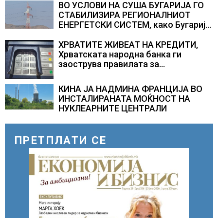
ВО УСЛОВИ НА СУША БУГАРИЈА ГО
СТАБИЛИЗИРА РЕГИОНАЛНИОТ
ЕНЕРГЕТСКИ СИСТЕМ, како Бугарија
стана балкански шампион во
складирање на енергија од батерии
ХРВАТИТЕ ЖИВЕАТ НА КРЕДИТИ,
Хрватската народна банка ги
заострува правилата за
кредитирање и предупредува на
зголемени ризици во финансискиот
КИНА ЈА НАДМИНА ФРАНЦИЈА ВО
систем
ИНСТАЛИРАНАТА МОЌНОСТ НА
НУКЛЕАРНИТЕ ЦЕНТРАЛИ
ПРЕТПЛАТИ СЕ