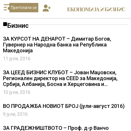
Претплати се
Бизнис
ЗА КУРСОТ НА ДЕНАРОТ – Димитар Богов,
Гувернер на Народна банка на Република
Македонија
11 јули, 2016
ЗА ЦЕЕД БИЗНИС КЛУБОТ – Јован Маџовски,
Регионален директор на CEED за Македонија,
Србија, Албанија, Босна и Херцеговина и
Молдавија
10 јули, 2016
ВО ПРОДАЖБА НОВИОТ БРОЈ (јули-август 2016)
9 јули, 2016
ЗА ГРАДЕЖНИШТВОТО – Проф. д-р Ванчо