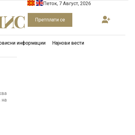
Петок, 7 Август, 2026
Претплати се
рвисни информации
Најнови вести
ква
 на