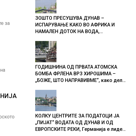
ЗОШТО ПРЕСУШУВА ДУНАВ –
те за
ИСПАРУВАЊЕ КАКО ВО АФРИКА И
НАМАЛЕН ДОТОК НА ВОДА,
објаснување на хидрогеолог од
Србија
ГОДИШНИНА ОД ПРВАТА АТОМСКА
 на
БОМБА ФРЛЕНА ВРЗ ХИРОШИМА –
„БОЖЕ, ШТО НАПРАВИВМЕ“, како дел
од екипажот во авионот „Енола Геј“ и
учесниците во бомбардирањето го
ОНИЈА
доживуваа овој настан што го
промени текот на историјата
КОЛКУ ЦЕНТРИТЕ ЗА ПОДАТОЦИ ЈА
рското
„ПИЈАТ“ ВОДАТА ОД ДУНАВ И ОД
ЕВРОПСКИТЕ РЕКИ, Германија е лидер
во Европа по бројот на изградени