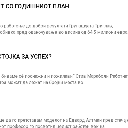
СТ СО ГОДИШНИОТ ПЛАН
о работење до добри резултати Групацијата Триглав,
бивка пред оданочување во висина од 64,5 милиони евра
СТОЈКА ЗА УСПЕХ?
ие биваме сѐ поснажни и пожилави.“ Стив Мараболи Работна
оа можат да лежат на бројни места во
ше да го претставам моделот на Едвард Алтман пред стечај
от професор го посветил целиот работен век на