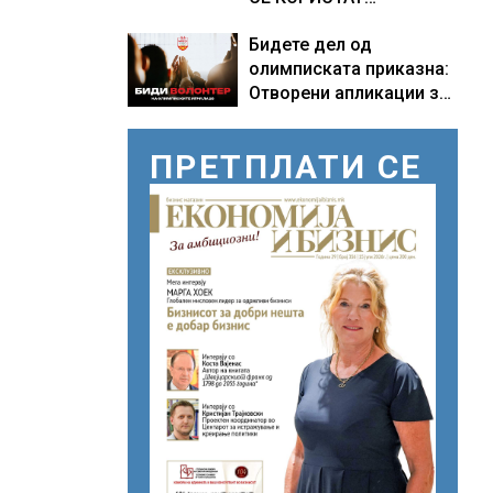
ПОМОРСКИТЕ
Бидете дел од
КОРИДОРИ ЗА
олимписката приказна:
БРОДОВИТЕ НИЗ
Отворени апликации за
ОРМУСКАТА ТЕСНИНА
волонтери за Игрите во
Лос Анџелес 2028
ПРЕТПЛАТИ СЕ