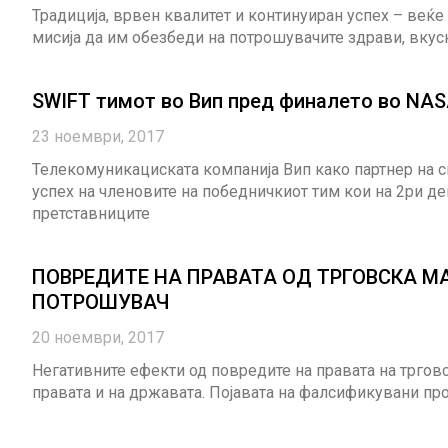
Традиција, врвен квалитет и континуиран успех – веќе
мисија да им обезбеди на потрошувачите здрави, вкус
SWIFT тимот во Вип пред финалето во NA
23 ноември, 2017
Телекомуникациската компанија Вип како партнер на
успех на членовите на победничкиот тим кои на 2ри 
претставниците
ПОВРЕДИТЕ НА ПРАВАТА ОД ТРГОВСКА М
ПОТРОШУВАЧ
20 ноември, 2017
Негативните ефекти од повредите на правата на трговс
правата и на државата. Појавата на фалсификувани пр