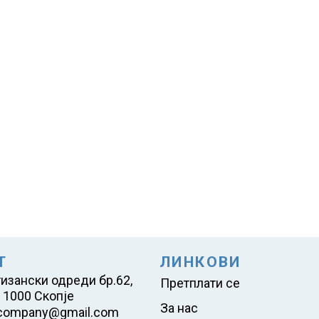
Т
ЛИНКОВИ
тизански одреди бр.62,
Претплати се
 1000 Скопје
За нас
company@gmail.com