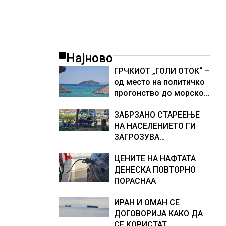
Најново
ГРЧКИОТ „ГОЛИ ОТОК“ –
од место на политичко
прогонство до морско
светилиште
ЗАБРЗАНО СТАРЕЕЊЕ
НА НАСЕЛЕНИЕТО ГИ
ЗАГРОЗУВА
ПЕНЗИСКИТЕ СИСТЕМИ
ЦЕНИТЕ НА НАФТАТА
ВО ЕВРОПА и
ДЕНЕСКА ПОВТОРНО
долгорочниот
ПОРАСНАА
економски раст
ИРАН И ОМАН СЕ
ДОГОВОРИЈА КАКО ДА
СЕ КОРИСТАТ