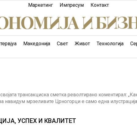
Маркетинг
Импресум
Контакт
тервјуа
Македонија
Свет
Живот
Технологија
Се
 својата трансакциска сметка револтирано коментирал: „Ка
т за навидум мрзеливите Црногорци е само една илустрација
ИЈА, УСПЕХ И КВАЛИТЕТ