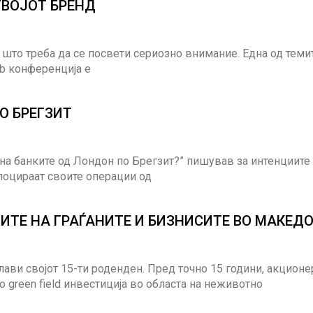
ТВОЈОТ БРЕНД
 што треба да се посвети сериозно внимание. Една од теми
eb конференција е
О БРЕГЗИТ
 на банките од Лондон по Брегзит?” пишував за интенциите
алоцираат своите операции од
ИТЕ НА ГРАЃАНИТЕ И БИЗНИСИТЕ ВО МАКЕД
ави својот 15-ти роденден. Пред точно 15 години, акционе
green field инвестиција во областа на неживотно