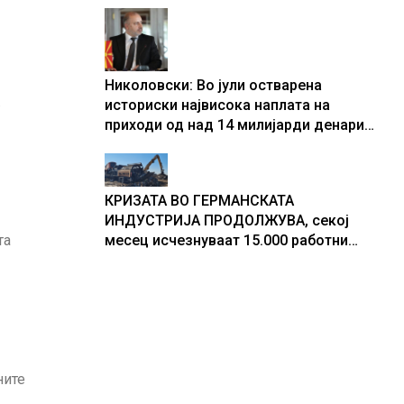
центри за податоци
Николовски: Во јули остварена
.
историски највисока наплата на
приходи од над 14 милијарди денари
– изградивме систем што испорачува
резултати
КРИЗАТА ВО ГЕРМАНСКАТА
ИНДУСТРИЈА ПРОДОЛЖУВА, секој
та
месец исчезнуваат 15.000 работни
места
ните