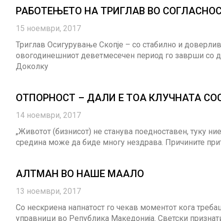
РАБОТЕЊЕТО НА ТРИГЛАВ ВО СОГЛАСНО
15 ноември, 2017
Триглав Осигурување Скопје – со стабилно и доверлив
овогодинешниот деветмесечен период го заврши со до
Доколку
ОТПОРНОСТ – ДАЛИ Е ТОА КЛУЧНАТА СО
14 ноември, 2017
„Животот (бизнисот) не станува поедноставен, туку н
средина може да биде многу нездрава. Причините прит
АЛТМАН ВО НАШЕ МААЛО
13 ноември, 2017
Со нескриена напнатост го чекав моментот кога треба
управници во Република Македонија. Светски признати