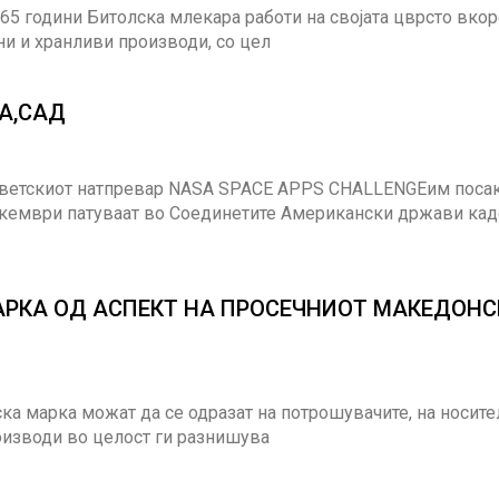
 65 години Битолска млекара работи на својата цврсто вко
ни и хранливи производи, со цел
SA,САД
 светскиот натпревар NASA SPACE APPS CHALLENGEим поса
декември патуваат во Соединетите Американски држави ка
АРКА ОД АСПЕКТ НА ПРОСЕЧНИОТ МАКЕДОНС
ка марка можат да се одразат на потрошувачите, на носите
оизводи во целост ги разнишува