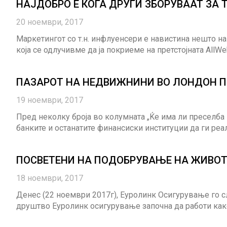
НAJДOБРО Е КОГА ДРУГИ ЗБОРУВААТ ЗА 
20 ноември, 2017
Маркетингот со т.н. инфлуенсери е навистина нешто на
која се одлучивме да ја покриеме на претстојната AllW
ПАЗАРОТ НА НЕДВИЖНИНИ ВО ЛОНДОН П
19 ноември, 2017
Пред неколку броја во колумната „Ќе има ли преселба
банките и останатите финансиски институции да ги ре
ПОСВЕТЕНИ НА ПОДОБРУВАЊЕ НА ЖИВОТ
18 ноември, 2017
Денес (22 ноември 2017г), Еуролинк Осигурување го сл
друштво Еуролинк осигурување започна да работи како 