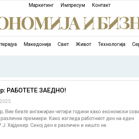
Маркетинг
Импресум
Контакт
тервјуа
Македонија
Свет
Живот
Технологија
Се
ер: РАБОТЕТЕ ЗАЕДНО!
 2025
ер, Вие бевте ангажиран четири години како економски сов
 различни премиери. Како изгледа работниот ден на еден
 Ј. Хајдекер: Секој ден е различен и ништо не