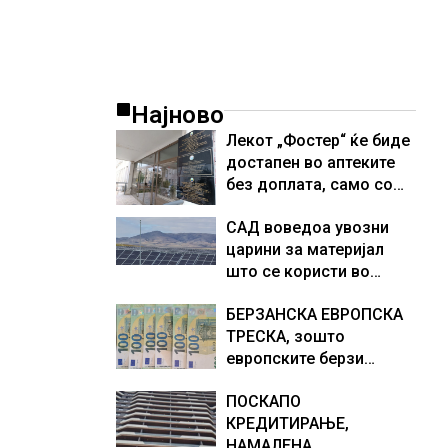
Најново
Лекот „Фостер“ ќе биде
достапен во аптеките
без доплата, само со
законски утврдената
САД воведоа увозни
партиципација
царини за материјал
што се користи во
соларни панели и
БЕРЗАНСКА ЕВРОПСКА
чипови
ТРЕСКА, зошто
европските берзи
уриваат рекорди оваа
ПОСКАПО
недела, најголемите
КРЕДИТИРАЊЕ,
победници се помалку
НАМАЛЕНА
познатите компании за