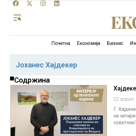
Почетна
Економија
Бизнис
Ин
Јоханес Хајдекер
Содржина
Хајдек
22 април,
Г. Хајдек
на четири
советник?