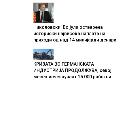
центри за податоци
Николовски: Во јули остварена
историски највисока наплата на
приходи од над 14 милијарди денари
– изградивме систем што испорачува
резултати
КРИЗАТА ВО ГЕРМАНСКАТА
ИНДУСТРИЈА ПРОДОЛЖУВА, секој
месец исчезнуваат 15.000 работни
места