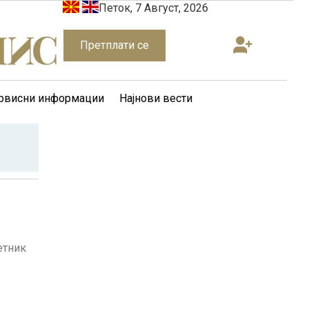
Петок, 7 Август, 2026
Претплати се
рвисни информации
Најнови вести
етник