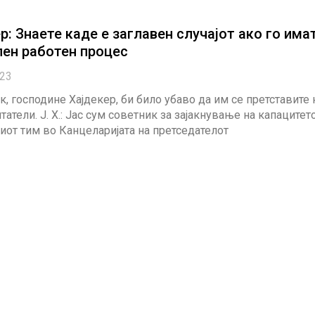
р: Знаете каде е заглавен случајот ако го има
лен работен процес
023
к, господине Хајдекер, би било убаво да им се претставите 
татели. J. Х.: Јас сум советник за зајакнување на капацитет
от тим во Канцеларијата на претседателот