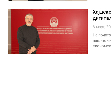
Хајдеке
дигита
6 март, 2
На почето
нашите чи
економски