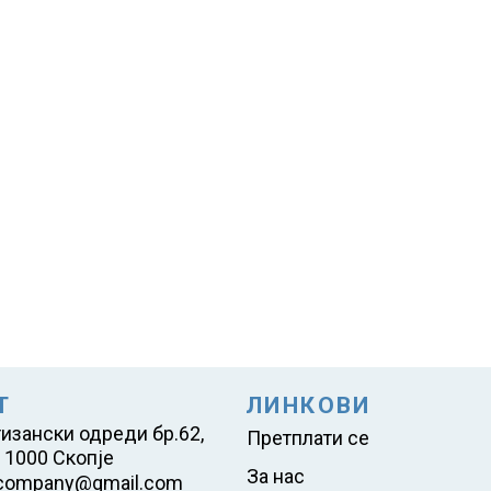
Т
ЛИНКОВИ
тизански одреди бр.62,
Претплати се
 1000 Скопје
За нас
company@gmail.com