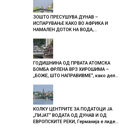
ЗОШТО ПРЕСУШУВА ДУНАВ –
ИСПАРУВАЊЕ КАКО ВО АФРИКА И
НАМАЛЕН ДОТОК НА ВОДА,
објаснување на хидрогеолог од
Србија
ГОДИШНИНА ОД ПРВАТА АТОМСКА
БОМБА ФРЛЕНА ВРЗ ХИРОШИМА –
„БОЖЕ, ШТО НАПРАВИВМЕ“, како дел
од екипажот во авионот „Енола Геј“ и
учесниците во бомбардирањето го
доживуваа овој настан што го
промени текот на историјата
КОЛКУ ЦЕНТРИТЕ ЗА ПОДАТОЦИ ЈА
„ПИЈАТ“ ВОДАТА ОД ДУНАВ И ОД
ЕВРОПСКИТЕ РЕКИ, Германија е лидер
во Европа по бројот на изградени