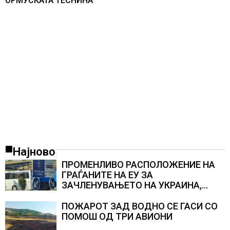
ОРМУСКАТА ТЕСНИНА
Најново
ПРОМЕНЛИВО РАСПОЛОЖЕНИЕ НА
ГРАЃАНИТЕ НА ЕУ ЗА
ЗАЧЛЕНУВАЊЕТО НА УКРАИНА,
изненадува каква е поддршката од
Полска, Франција и Германија
ПОЖАРОТ ЗАД ВОДНО СЕ ГАСИ СО
ПОМОШ ОД ТРИ АВИОНИ