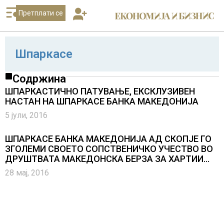
Претплати се
Шпаркасе
Содржина
ШПАРКАСТИЧНО ПАТУВАЊЕ, ЕКСКЛУЗИВЕН
НАСТАН НА ШПАРКАСЕ БАНКА МАКЕДОНИЈА
5 јули, 2016
ШПАРКАСЕ БАНКА МАКЕДОНИЈА АД СКОПЈЕ ГО
ЗГОЛЕМИ СВОЕТО СОПСТВЕНИЧКО УЧЕСТВО ВО
ДРУШТВАТА МАКЕДОНСКА БЕРЗА ЗА ХАРТИИ
ОД ВРЕДНОСТ АД СКОПЈЕ И ЦЕНТРАЛЕН
28 мај, 2016
ДЕПОЗИТАР ЗА ХАРТИИ ОД ВРЕДНОСТ АД
СКОПЈЕ