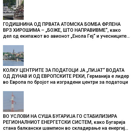
ГОДИШНИНА ОД ПРВАТА АТОМСКА БОМБА ФРЛЕНА
ВРЗ ХИРОШИМА – „БОЖЕ, ШТО НАПРАВИВМЕ“, како
дел од екипажот во авионот „Енола Геј“ и учесниците
во бомбардирањето го доживуваа овој настан што го
промени текот на историјата
КОЛКУ ЦЕНТРИТЕ ЗА ПОДАТОЦИ ЈА „ПИЈАТ“ ВОДАТА
ОД ДУНАВ И ОД ЕВРОПСКИТЕ РЕКИ, Германија е лидер
во Европа по бројот на изградени центри за податоци
ВО УСЛОВИ НА СУША БУГАРИЈА ГО СТАБИЛИЗИРА
РЕГИОНАЛНИОТ ЕНЕРГЕТСКИ СИСТЕМ, како Бугарија
стана балкански шампион во складирање на енергија