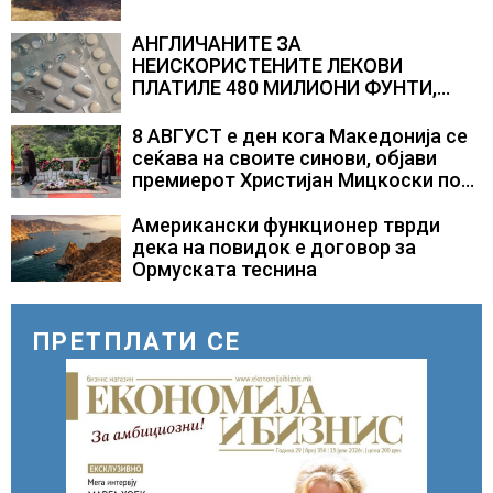
АНГЛИЧАНИТЕ ЗА
НЕИСКОРИСТЕНИТЕ ЛЕКОВИ
ПЛАТИЛЕ 480 МИЛИОНИ ФУНТИ,
повик до пациентите да бараат
само лекови што навистина им се
8 АВГУСТ е ден кога Македонија се
потребни
сеќава на своите синови, објави
премиерот Христијан Мицкоски по
повод 25 годишнината од
загинувањето на десетмината
Американски функционер тврди
прилепски бранители
дека на повидок е договор за
Ормуската теснина
ПРЕТПЛАТИ СЕ