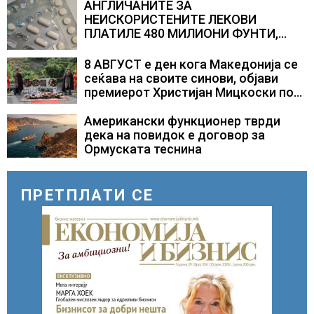
АНГЛИЧАНИТЕ ЗА
НЕИСКОРИСТЕНИТЕ ЛЕКОВИ
ПЛАТИЛЕ 480 МИЛИОНИ ФУНТИ,
повик до пациентите да бараат
само лекови што навистина им се
8 АВГУСТ е ден кога Македонија се
потребни
сеќава на своите синови, објави
премиерот Христијан Мицкоски по
повод 25 годишнината од
загинувањето на десетмината
Американски функционер тврди
прилепски бранители
дека на повидок е договор за
Ормуската теснина
ПРЕТПЛАТИ СЕ