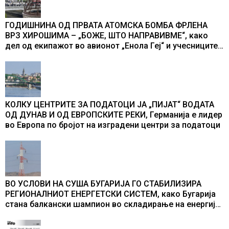
ГОДИШНИНА ОД ПРВАТА АТОМСКА БОМБА ФРЛЕНА
ВРЗ ХИРОШИМА – „БОЖЕ, ШТО НАПРАВИВМЕ“, како
дел од екипажот во авионот „Енола Геј“ и учесниците
во бомбардирањето го доживуваа овој настан што го
промени текот на историјата
КОЛКУ ЦЕНТРИТЕ ЗА ПОДАТОЦИ ЈА „ПИЈАТ“ ВОДАТА
ОД ДУНАВ И ОД ЕВРОПСКИТЕ РЕКИ, Германија е лидер
во Европа по бројот на изградени центри за податоци
ВО УСЛОВИ НА СУША БУГАРИЈА ГО СТАБИЛИЗИРА
РЕГИОНАЛНИОТ ЕНЕРГЕТСКИ СИСТЕМ, како Бугарија
стана балкански шампион во складирање на енергија
од батерии