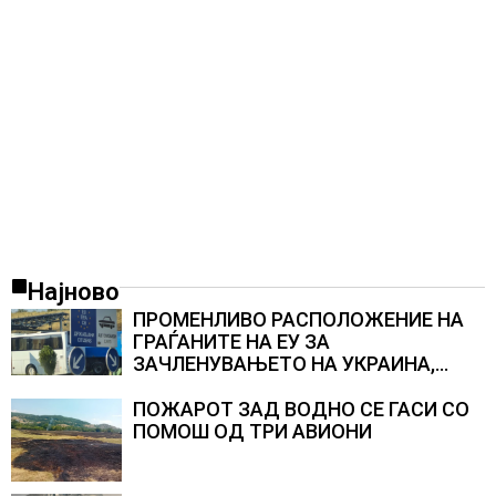
Најново
ПРОМЕНЛИВО РАСПОЛОЖЕНИЕ НА
ГРАЃАНИТЕ НА ЕУ ЗА
ЗАЧЛЕНУВАЊЕТО НА УКРАИНА,
изненадува каква е поддршката од
Полска, Франција и Германија
ПОЖАРОТ ЗАД ВОДНО СЕ ГАСИ СО
ПОМОШ ОД ТРИ АВИОНИ