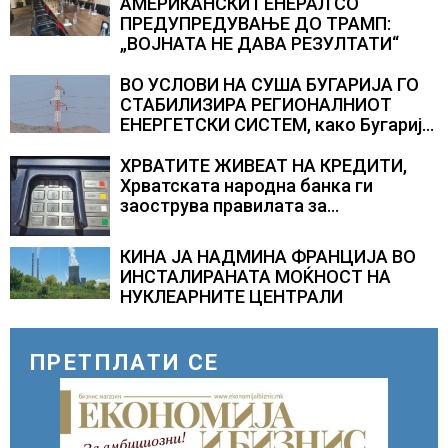
АМЕРИКАНСКИ ГЕНЕРАЛ СО
ПРЕДУПРЕДУВАЊЕ ДО ТРАМП:
„ВОЈНАТА НЕ ДАВА РЕЗУЛТАТИ“
ВО УСЛОВИ НА СУША БУГАРИЈА ГО
СТАБИЛИЗИРА РЕГИОНАЛНИОТ
ЕНЕРГЕТСКИ СИСТЕМ, како Бугарија
стана балкански шампион во
складирање на енергија од батерии
ХРВАТИТЕ ЖИВЕАТ НА КРЕДИТИ,
Хрватската народна банка ги
заострува правилата за
кредитирање и предупредува на
зголемени ризици во финансискиот
КИНА ЈА НАДМИНА ФРАНЦИЈА ВО
систем
ИНСТАЛИРАНАТА МОЌНОСТ НА
НУКЛЕАРНИТЕ ЦЕНТРАЛИ
ПРЕТПЛАТИ СЕ