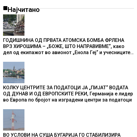
Најчитано
ГОДИШНИНА ОД ПРВАТА АТОМСКА БОМБА ФРЛЕНА
ВРЗ ХИРОШИМА – „БОЖЕ, ШТО НАПРАВИВМЕ“, како
дел од екипажот во авионот „Енола Геј“ и учесниците
во бомбардирањето го доживуваа овој настан што го
промени текот на историјата
КОЛКУ ЦЕНТРИТЕ ЗА ПОДАТОЦИ ЈА „ПИЈАТ“ ВОДАТА
ОД ДУНАВ И ОД ЕВРОПСКИТЕ РЕКИ, Германија е лидер
во Европа по бројот на изградени центри за податоци
ВО УСЛОВИ НА СУША БУГАРИЈА ГО СТАБИЛИЗИРА