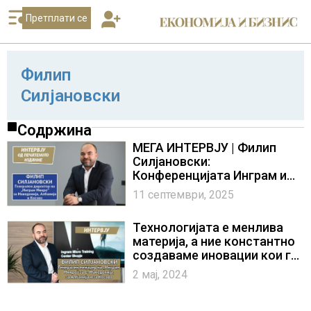
Претплати се
Филип
Силјановски
Содржина
МЕГА ИНТЕРВЈУ | Филип
Силјановски:
Конференцијата Инграм и
вендорс нетворкинг#4
11 септември, 2025
(Ingram & Vendors
Networking#4) е темел за
Технологијата е менлива
иднината на ВИ и на сајбер
материја, а ние константно
безбедноста во регионот
создаваме иновации кои ги
водат трендовите во
2 мај, 2024
дигиталниот свет