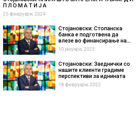
П Л О М А Т И Ј А
25 февруари, 2024
Стојановски: Стопанска
банка е подготвена да
влезе во финансирање на
големите енергетски
10 јануари, 2023
проекти кои се планираат
за идниот период
Стојановски: Заеднички со
нашите клиенти градиме
перспективи за иднината
18 февруари, 2022