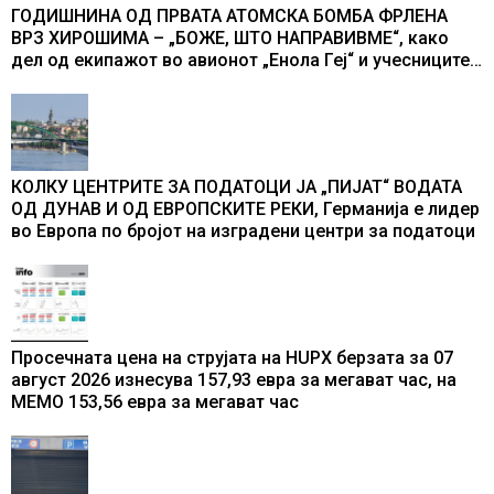
ГОДИШНИНА ОД ПРВАТА АТОМСКА БОМБА ФРЛЕНА
ВРЗ ХИРОШИМА – „БОЖЕ, ШТО НАПРАВИВМЕ“, како
дел од екипажот во авионот „Енола Геј“ и учесниците
во бомбардирањето го доживуваа овој настан што го
промени текот на историјата
КОЛКУ ЦЕНТРИТЕ ЗА ПОДАТОЦИ ЈА „ПИЈАТ“ ВОДАТА
ОД ДУНАВ И ОД ЕВРОПСКИТЕ РЕКИ, Германија е лидер
во Европа по бројот на изградени центри за податоци
Просечната цена на струјата на HUPX берзата за 07
август 2026 изнесува 157,93 евра за мегават час, на
МЕМО 153,56 евра за мегават час