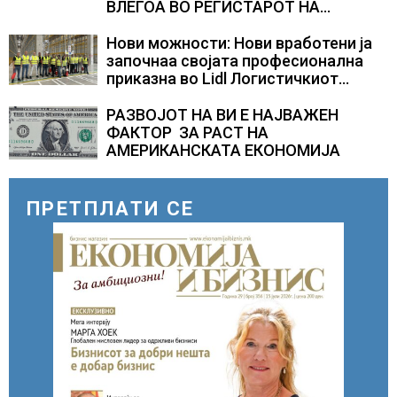
ВЛЕГОА ВО РЕГИСТАРОТ НА
КУЛТУРНО НАСЛЕДСТВО НА
СЛОВЕНИЈА
Нови можности: Нови вработени ја
започнаа својата професионална
приказна во Lidl Логистичкиот
центар во Куманово
РАЗВОЈОТ НА ВИ Е НАЈВАЖЕН
ФАКТОР ЗА РАСТ НА
АМЕРИКАНСКАТА ЕКОНОМИЈА
ПРЕТПЛАТИ СЕ