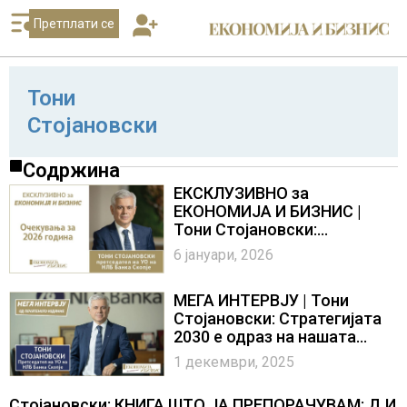
Претплати се
Тони
Стојановски
Содржина
ЕКСКЛУЗИВНО за
ЕКОНОМИЈА И БИЗНИС |
Тони Стојановски:
Очекувања за 2026 година
6 јануари, 2026
МЕГА ИНТЕРВЈУ | Тони
Стојановски: Стратегијата
2030 е одраз на нашата
визија и силна амбиција
1 декември, 2025
Стојановски: КНИГА ШТО ЈА ПРЕПОРАЧУВАМ: Д И