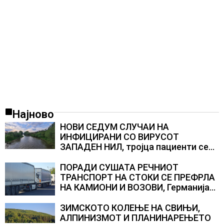
Најново
НОВИ СЕДУМ СЛУЧАИ НА
ИНФИЦИРАНИ СО ВИРУСОТ
ЗАПАДЕН НИЛ, тројца пациенти се
во критична состојба
ПОРАДИ СУШАТА РЕЧНИОТ
ТРАНСПОРТ НА СТОКИ СЕ ПРЕФРЛА
НА КАМИОНИ И ВОЗОВИ, Германија
со итни мерки овозможува
камионџиите да возат и во недела
ЗИМСКОТО КОЛЕЊЕ НА СВИЊИ,
АЛПИНИЗМОТ И ПЛАНИНАРЕЊЕТО