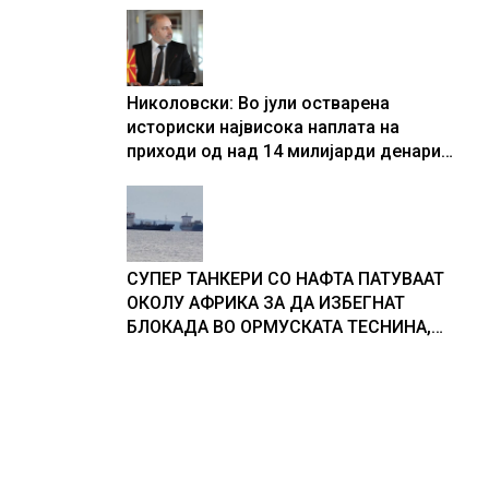
Николовски: Во јули остварена
историски највисока наплата на
приходи од над 14 милијарди денари
– изградивме систем што испорачува
резултати
СУПЕР ТАНКЕРИ СО НАФТА ПАТУВААТ
ОКОЛУ АФРИКА ЗА ДА ИЗБЕГНАТ
БЛОКАДА ВО ОРМУСКАТА ТЕСНИНА,
повеќе од 1.000 бродови поминаа низ
морскиот премин со помош на
американската војска