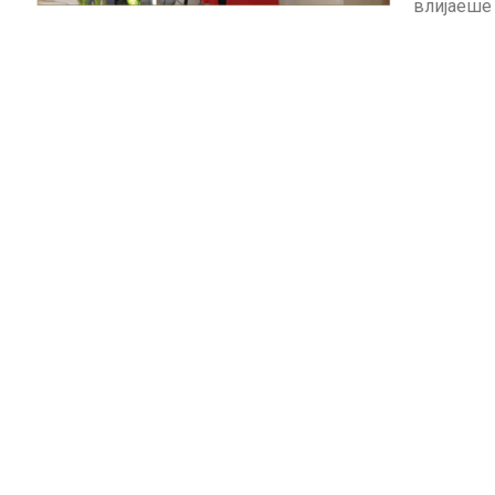
влијаеше 