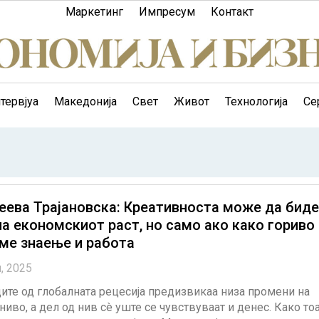
Маркетинг
Импресум
Контакт
тервјуа
Македонија
Свет
Живот
Технологија
Се
еева Трајановска: Креативноста може да биде
а економскиот раст, но само ако како гориво
ме знаење и работа
и, 2025
те од глобалната рецесија предизвикаа низа промени на
ниво, а дел од нив сè уште се чувствуваат и денес. Како то