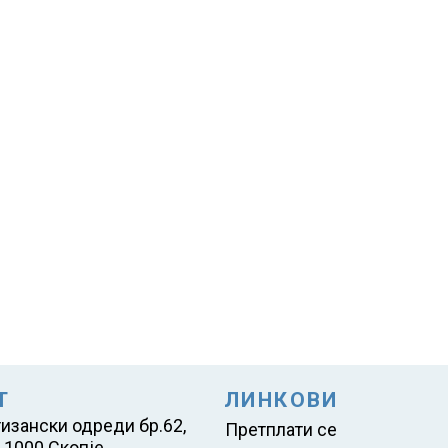
Т
ЛИНКОВИ
тизански одреди бр.62,
Претплати се
 1000 Скопје