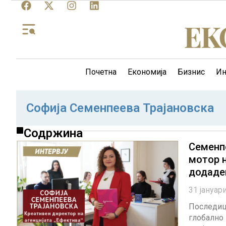
Почетна
Економија
Бизнис
Ин
Софија Семенпеева Трајановска
Содржина
Семенп
мотор н
додаде
31 јануар
Последици
глобално 