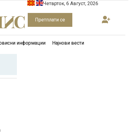
Четврток, 6 Август, 2026
Претплати се
рвисни информации
Најнови вести
а