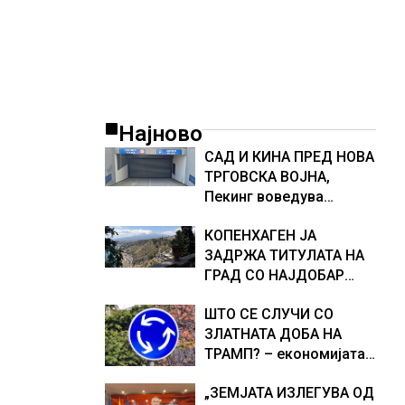
Најново
САД И КИНА ПРЕД НОВА
ТРГОВСКА ВОЈНА,
Пекинг воведува
контрамерки против
КОПЕНХАГЕН ЈА
американски компании
ЗАДРЖА ТИТУЛАТА НА
и организации
ГРАД СО НАЈДОБАР
КВАЛИТЕТ НА ЖИВОТ,
ШТО СЕ СЛУЧИ СО
градовите со најниско
ЗЛАТНАТА ДОБА НА
рангирање
ТРАМП? – економијата
продолжуваат да бидат
на САД е далеку од
обележани со
„ЗЕМЈАТА ИЗЛЕГУВА ОД
најавениот забрзан
комбинација од