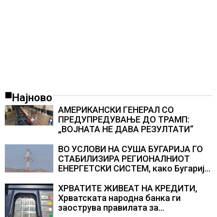
Најново
АМЕРИКАНСКИ ГЕНЕРАЛ СО
ПРЕДУПРЕДУВАЊЕ ДО ТРАМП:
„ВОЈНАТА НЕ ДАВА РЕЗУЛТАТИ“
ВО УСЛОВИ НА СУША БУГАРИЈА ГО
СТАБИЛИЗИРА РЕГИОНАЛНИОТ
ЕНЕРГЕТСКИ СИСТЕМ, како Бугарија
стана балкански шампион во
складирање на енергија од батерии
ХРВАТИТЕ ЖИВЕАТ НА КРЕДИТИ,
Хрватската народна банка ги
заострува правилата за