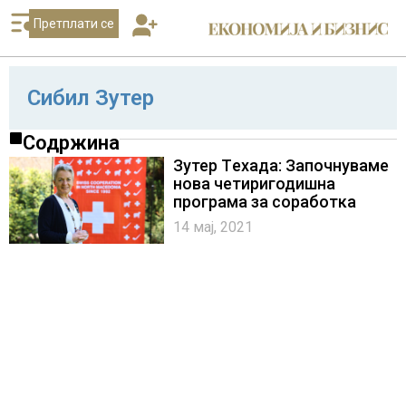
Претплати се
Сибил Зутер
Содржина
Зутер Tехада: Започнуваме
нова четиригодишна
програма за соработка
14 мај, 2021