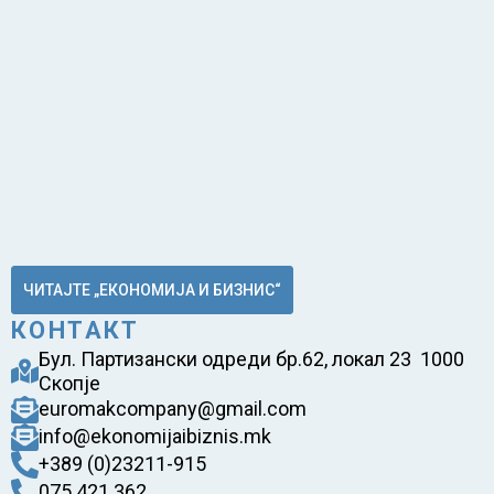
ЧИТАЈТЕ „ЕКОНОМИЈА И БИЗНИС“
КОНТАКТ
Бул. Партизански одреди бр.62, локал 23 1000
Скопје
euromakcompany@gmail.com
info@ekonomijaibiznis.mk
+389 (0)23211-915
075 421 362