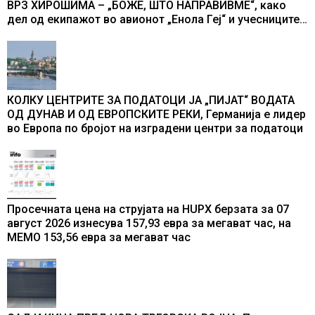
ВРЗ ХИРОШИМА – „БОЖЕ, ШТО НАПРАВИВМЕ“, како
дел од екипажот во авионот „Енола Геј“ и учесниците
во бомбардирањето го доживуваа овој настан што го
промени текот на историјата
КОЛКУ ЦЕНТРИТЕ ЗА ПОДАТОЦИ ЈА „ПИЈАТ“ ВОДАТА
ОД ДУНАВ И ОД ЕВРОПСКИТЕ РЕКИ, Германија е лидер
во Европа по бројот на изградени центри за податоци
Просечната цена на струјата на HUPX берзата за 07
август 2026 изнесува 157,93 евра за мегават час, на
МЕМО 153,56 евра за мегават час