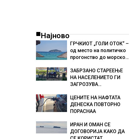
Најново
ГРЧКИОТ „ГОЛИ ОТОК“ –
од место на политичко
прогонство до морско
светилиште
ЗАБРЗАНО СТАРЕЕЊЕ
НА НАСЕЛЕНИЕТО ГИ
ЗАГРОЗУВА
ПЕНЗИСКИТЕ СИСТЕМИ
ЦЕНИТЕ НА НАФТАТА
ВО ЕВРОПА и
ДЕНЕСКА ПОВТОРНО
долгорочниот
ПОРАСНАА
економски раст
ИРАН И ОМАН СЕ
ДОГОВОРИЈА КАКО ДА
СЕ КОРИСТАТ