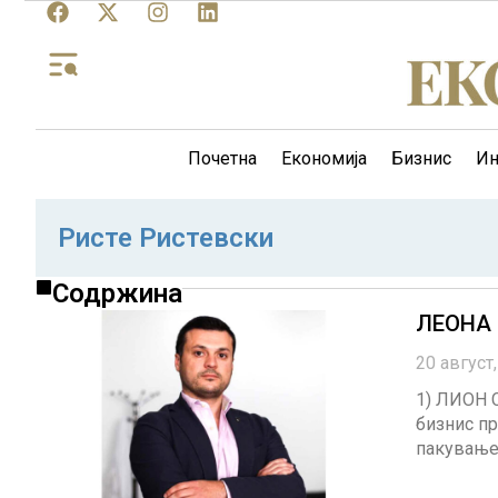
Почетна
Економија
Бизнис
Ин
Ристе Ристевски
Содржина
ЛЕОНА 
20 август
1) ЛИОН С
бизнис пр
пакување 