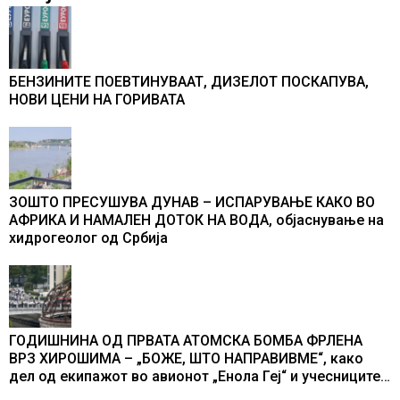
БЕНЗИНИТЕ ПОЕВТИНУВААТ, ДИЗЕЛОТ ПОСКАПУВА,
НОВИ ЦЕНИ НА ГОРИВАТА
ЗОШТО ПРЕСУШУВА ДУНАВ – ИСПАРУВАЊЕ КАКО ВО
АФРИКА И НАМАЛЕН ДОТОК НА ВОДА, објаснување на
хидрогеолог од Србија
ГОДИШНИНА ОД ПРВАТА АТОМСКА БОМБА ФРЛЕНА
ВРЗ ХИРОШИМА – „БОЖЕ, ШТО НАПРАВИВМЕ“, како
дел од екипажот во авионот „Енола Геј“ и учесниците
во бомбардирањето го доживуваа овој настан што го