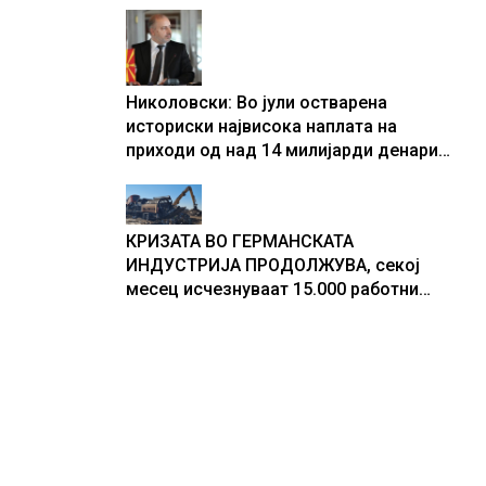
центри за податоци
Николовски: Во јули остварена
историски највисока наплата на
приходи од над 14 милијарди денари
– изградивме систем што испорачува
резултати
КРИЗАТА ВО ГЕРМАНСКАТА
ИНДУСТРИЈА ПРОДОЛЖУВА, секој
месец исчезнуваат 15.000 работни
места