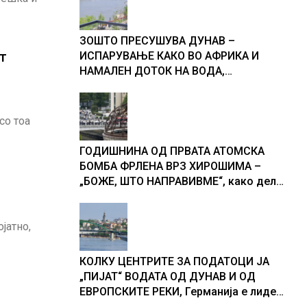
ЗОШТО ПРЕСУШУВА ДУНАВ –
т
ИСПАРУВАЊЕ КАКО ВО АФРИКА И
НАМАЛЕН ДОТОК НА ВОДА,
објаснување на хидрогеолог од
Србија
со тоа
ГОДИШНИНА ОД ПРВАТА АТОМСКА
БОМБА ФРЛЕНА ВРЗ ХИРОШИМА –
„БОЖЕ, ШТО НАПРАВИВМЕ“, како дел
од екипажот во авионот „Енола Геј“ и
учесниците во бомбардирањето го
јатно,
доживуваа овој настан што го
промени текот на историјата
КОЛКУ ЦЕНТРИТЕ ЗА ПОДАТОЦИ ЈА
„ПИЈАТ“ ВОДАТА ОД ДУНАВ И ОД
ЕВРОПСКИТЕ РЕКИ, Германија е лидер
во Европа по бројот на изградени