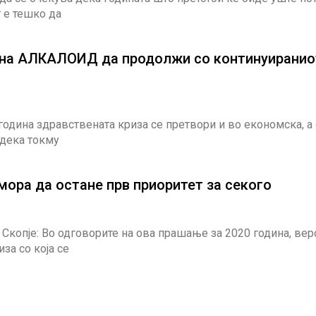
 е тешко да
дина АЛКАЛОИД да продолжи со континуиранио
 година здравствената криза се претвори и во економска, а 
 дека токму
мора да остане прв приоритет за секого
копје: Во одговорите на ова прашање за 2020 година, веро
за со која се