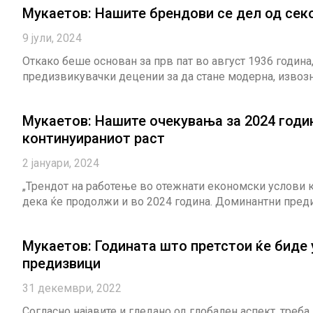
Мукаетов: Нашите брендови се дел од сек
9 јули, 2024
Откако беше основан за прв пат во август 1936 година
предизвикувачки децении за да стане модерна, извозн
Мукаетов: Нашите очекувања за 2024 годи
континуираниот раст
2 јануари, 2024
„Трендот на работење во отежнати економски услови 
дека ќе продолжи и во 2024 година. Доминантни преди
Мукаетов: Годината што претстои ќе биде 
предизвици
31 декември, 2022
Согласно најавите и гледано од глобален аспект, треба