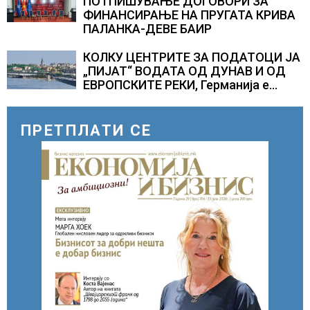
милиони луѓе во акутен глад
ПОТПИШУВАЊЕ ДОГОВОРИ ЗА
ФИНАНСИРАЊЕ НА ПРУГАТА КРИВА
ПАЛАНКА-ДЕВЕ БАИР
КОЛКУ ЦЕНТРИТЕ ЗА ПОДАТОЦИ ЈА
„ПИЈАТ“ ВОДАТА ОД ДУНАВ И ОД
ЕВРОПСКИТЕ РЕКИ, Германија е
лидер во Европа по бројот на
изградени центри за податоци
ПРЕТПЛАТИ СЕ