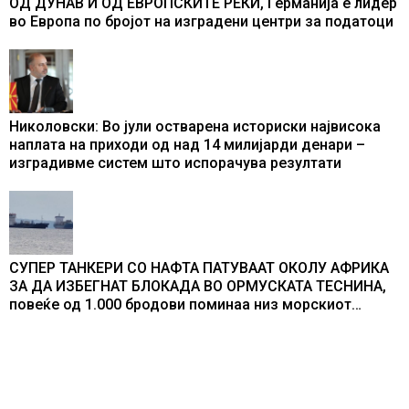
ОД ДУНАВ И ОД ЕВРОПСКИТЕ РЕКИ, Германија е лидер
во Европа по бројот на изградени центри за податоци
Николовски: Во јули остварена историски највисока
наплата на приходи од над 14 милијарди денари –
изградивме систем што испорачува резултати
СУПЕР ТАНКЕРИ СО НАФТА ПАТУВААТ ОКОЛУ АФРИКА
ЗА ДА ИЗБЕГНАТ БЛОКАДА ВО ОРМУСКАТА ТЕСНИНА,
повеќе од 1.000 бродови поминаа низ морскиот
премин со помош на американската војска