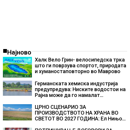
Најново
Халк Вело Грин- велосипедска трка
што ги поврзува спортот, природата
и хуманостаповторно во Маврово
Германската хемиска индустрија
предупредува: Ниските водостои на
Рајна може да го намалат
производството
ЦРНО СЦЕНАРИО ЗА
ПРОИЗВОДСТВОТО НА ХРАНА ВО
СВЕТОТ ВО 2027 ГОДИНА: Ел Нињо
ќе доведе дополнителни 50