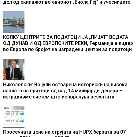
дел од екипажот во авионот „Енола Геј“ и учесниците
во бомбардирањето го доживуваа овој настан што го
промени текот на историјата
КОЛКУ ЦЕНТРИТЕ ЗА ПОДАТОЦИ ЈА „ПИЈАТ“ ВОДАТА
ОД ДУНАВ И ОД ЕВРОПСКИТЕ РЕКИ, Германија е лидер
во Европа по бројот на изградени центри за податоци
Николовски: Во јули остварена историски највисока
наплата на приходи од над 14 милијарди денари –
изградивме систем што испорачува резултати
Просечната цена на струјата на HUPX берзата за 07