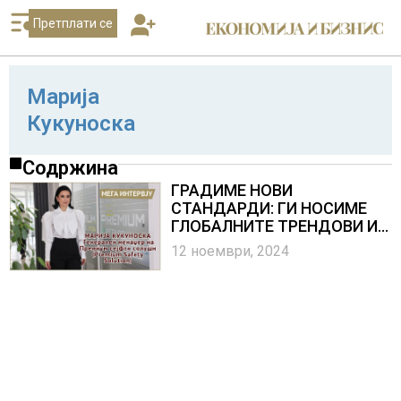
Претплати се
Марија
Кукуноска
Содржина
ГРАДИМЕ НОВИ
СТАНДАРДИ: ГИ НОСИМЕ
ГЛОБАЛНИТЕ ТРЕНДОВИ И
ГО МЕНУВАМЕ ПРИСТАПОТ
12 ноември, 2024
СПРЕМА БЕЗБЕДНОСТА ПРИ
РАБОТА ВО ДРЖАВАВА