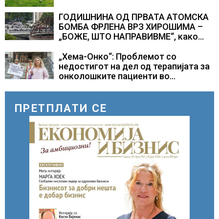
ГОДИШНИНА ОД ПРВАТА АТОМСКА
БОМБА ФРЛЕНА ВРЗ ХИРОШИМА –
„БОЖЕ, ШТО НАПРАВИВМЕ“, како
дел од екипажот во авионот „Енола
Геј“ и учесниците во
„Хема-Онко“: Проблемот со
бомбардирањето го доживуваа овој
недостигот на дел од терапијата за
настан што го промени текот на
онколошките пациенти во
историјата
моментот е надминат
ПРЕТПЛАТИ СЕ