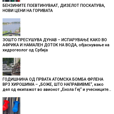
БЕНЗИНИТЕ ПОЕВТИНУВААТ, ДИЗЕЛОТ ПОСКАПУВА,
НОВИ ЦЕНИ НА ГОРИВАТА
ЗОШТО ПРЕСУШУВА ДУНАВ – ИСПАРУВАЊЕ КАКО ВО
АФРИКА И НАМАЛЕН ДОТОК НА ВОДА, објаснување на
хидрогеолог од Србија
ГОДИШНИНА ОД ПРВАТА АТОМСКА БОМБА ФРЛЕНА
ВРЗ ХИРОШИМА – „БОЖЕ, ШТО НАПРАВИВМЕ“, како
дел од екипажот во авионот „Енола Геј“ и учесниците
во бомбардирањето го доживуваа овој настан што го
промени текот на историјата