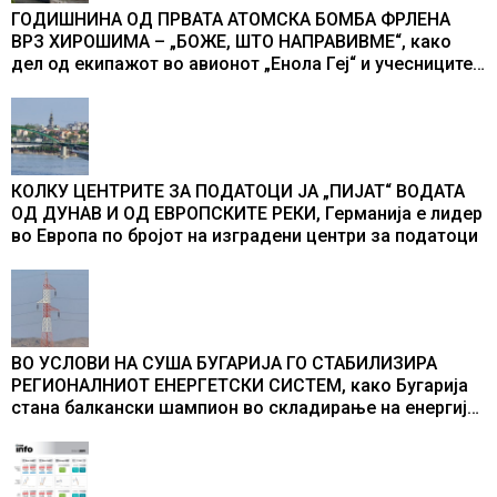
ГОДИШНИНА ОД ПРВАТА АТОМСКА БОМБА ФРЛЕНА
ВРЗ ХИРОШИМА – „БОЖЕ, ШТО НАПРАВИВМЕ“, како
дел од екипажот во авионот „Енола Геј“ и учесниците
во бомбардирањето го доживуваа овој настан што го
промени текот на историјата
КОЛКУ ЦЕНТРИТЕ ЗА ПОДАТОЦИ ЈА „ПИЈАТ“ ВОДАТА
ОД ДУНАВ И ОД ЕВРОПСКИТЕ РЕКИ, Германија е лидер
во Европа по бројот на изградени центри за податоци
ВО УСЛОВИ НА СУША БУГАРИЈА ГО СТАБИЛИЗИРА
РЕГИОНАЛНИОТ ЕНЕРГЕТСКИ СИСТЕМ, како Бугарија
стана балкански шампион во складирање на енергија
од батерии