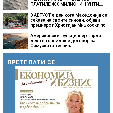
ПЛАТИЛЕ 480 МИЛИОНИ ФУНТИ,
повик до пациентите да бараат
само лекови што навистина им се
8 АВГУСТ е ден кога Македонија се
потребни
сеќава на своите синови, објави
премиерот Христијан Мицкоски по
повод 25 годишнината од
загинувањето на десетмината
Американски функционер тврди
прилепски бранители
дека на повидок е договор за
Ормуската теснина
ПРЕТПЛАТИ СЕ