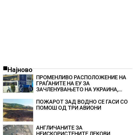
Најново
ПРОМЕНЛИВО РАСПОЛОЖЕНИЕ НА
ГРАЃАНИТЕ НА ЕУ ЗА
ЗАЧЛЕНУВАЊЕТО НА УКРАИНА,
изненадува каква е поддршката од
Полска, Франција и Германија
ПОЖАРОТ ЗАД ВОДНО СЕ ГАСИ СО
ПОМОШ ОД ТРИ АВИОНИ
АНГЛИЧАНИТЕ ЗА
НЕИСКОРИСТЕНИТЕ ЛЕКОВИ