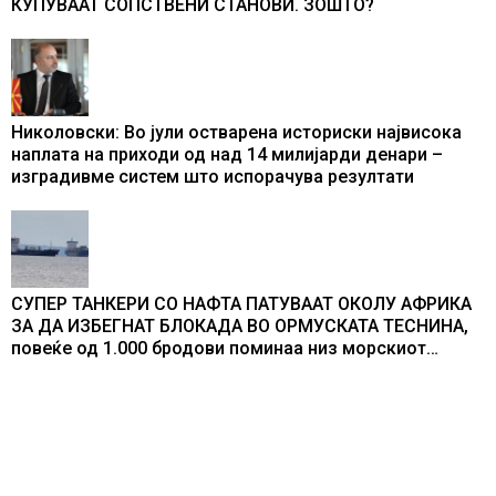
КУПУВААТ СОПСТВЕНИ СТАНОВИ. ЗОШТО?
Николовски: Во јули остварена историски највисока
наплата на приходи од над 14 милијарди денари –
изградивме систем што испорачува резултати
СУПЕР ТАНКЕРИ СО НАФТА ПАТУВААТ ОКОЛУ АФРИКА
ЗА ДА ИЗБЕГНАТ БЛОКАДА ВО ОРМУСКАТА ТЕСНИНА,
повеќе од 1.000 бродови поминаа низ морскиот
премин со помош на американската војска