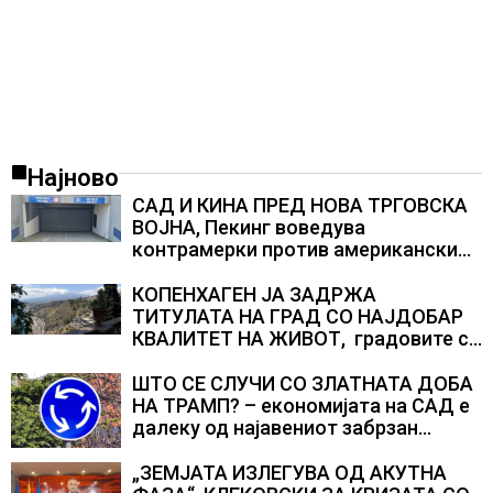
Најново
САД И КИНА ПРЕД НОВА ТРГОВСКА
ВОЈНА, Пекинг воведува
контрамерки против американски
компании и организации
КОПЕНХАГЕН ЈА ЗАДРЖА
ТИТУЛАТА НА ГРАД СО НАЈДОБАР
КВАЛИТЕТ НА ЖИВОТ, градовите со
најниско рангирање продолжуваат
да бидат обележани со
ШТО СЕ СЛУЧИ СО ЗЛАТНАТА ДОБА
комбинација од фактори
НА ТРАМП? – економијата на САД е
далеку од најавениот забрзан
економски раст
„ЗЕМЈАТА ИЗЛЕГУВА ОД АКУТНА