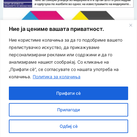
Ние ја цениме вашата приватност.
Ние користиме колачиња за да го подобриме вашето
прелистувачко искуство, да прикажуваме
персонализирани реклами или содржини и да го
“ЕУРО-МАК-КОМПАНИ” Д.О.О е членка на асоцијацијата
анализираме нашиот сообраќај. Со кликање на
за заштита на печатени медиуми
„Прифати сè“, се согласувате со нашата употреба на
колачиња.
Политика за колачиња
©
2026
Економија и Бизнис
Политика за приватност
|
| Developed by:
Unet
Политика за колачиња
Прифати сè
Прилагоди
Одбиј сè