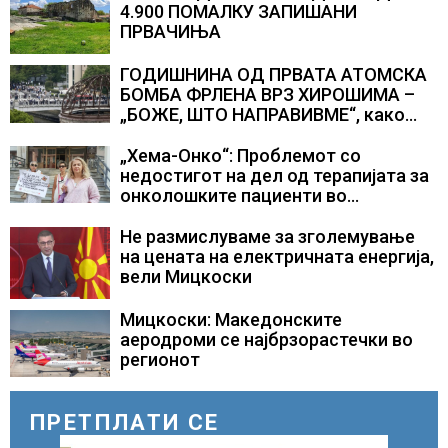
4.900 ПОМАЛКУ ЗАПИШАНИ
ПРВАЧИЊА
ГОДИШНИНА ОД ПРВАТА АТОМСКА
БОМБА ФРЛЕНА ВРЗ ХИРОШИМА –
„БОЖЕ, ШТО НАПРАВИВМЕ“, како
дел од екипажот во авионот „Енола
Геј“ и учесниците во
„Хема-Онко“: Проблемот со
бомбардирањето го доживуваа овој
недостигот на дел од терапијата за
настан што го промени текот на
онколошките пациенти во
историјата
моментот е надминат
Не размислуваме за зголемување
на цената на електричната енергија,
вели Мицкоски
Мицкоски: Македонските
аеродроми се најбрзорастечки во
регионот
ПРЕТПЛАТИ СЕ