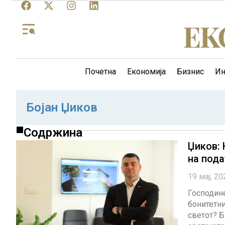
Почетна
Економија
Бизнис
Ин
Бојан Џиков
Содржина
Џиков: 
на пода
19 мај, 20
Господине
бонитетни
светот? Б