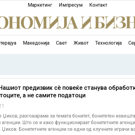
Маркетинг
Импресум
Контакт
тервјуа
Македонија
Свет
Живот
Технологија
Се
Нашиот предизвик сè повеќе станува обработ
тоците, a не самите податоци
21
 Џиков, разговараме за темата бонитет, бонитетен извештај
 агенции. Што се и како функционираат бонитетните агенц
. Џиков: Бонитетните агенции се едни од клучните играчи в