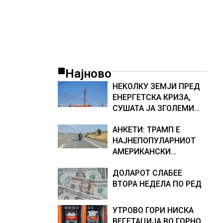
Најново
НЕКОЛКУ ЗЕМЈИ ПРЕД
ЕНЕРГЕТСКА КРИЗА,
СУШАТА ЈА ЗГОЛЕМИ
ЦЕНАТА НА СТРУЈАТА
АНКЕТИ: ТРАМП Е
НА БЕРЗИТЕ НА НАД 700
НАЈНЕПОПУЛАРНИОТ
ЕВРА ЗА МЕГАВАТ-ЧАС
АМЕРИКАНСКИ
ПРЕТСЕДАТЕЛ СО ВТОР
ДОЛАРОТ СЛАБЕЕ
МАНДАТ, тој не ги
ВТОРА НЕДЕЛА ПО РЕД
признава резултатите
од последните анкети
УТРОВО ГОРИ НИСКА
ВЕГЕТАЦИЈА ВО ГОРНО