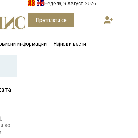
Недела, 9 Август, 2026
Претплати се
рвисни информации
Најнови вести
ката
,
ии во
о