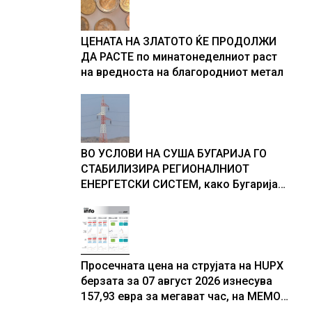
ЦЕНАТА НА ЗЛАТОТО ЌЕ ПРОДОЛЖИ
ДА РАСТЕ по минатонеделниот раст
на вредноста на благородниот метал
ВО УСЛОВИ НА СУША БУГАРИЈА ГО
СТАБИЛИЗИРА РЕГИОНАЛНИОТ
ЕНЕРГЕТСКИ СИСТЕМ, како Бугарија
стана балкански шампион во
складирање на енергија од батерии
Просечната цена на струјата на HUPX
берзата за 07 август 2026 изнесува
157,93 евра за мегават час, на МЕМО
153,56 евра за мегават час