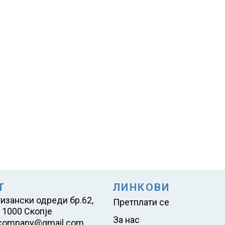
Т
ЛИНКОВИ
тизански одреди бр.62,
Претплати се
 1000 Скопје
За нас
company@gmail.com