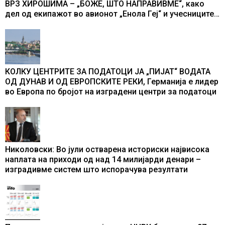
ВРЗ ХИРОШИМА – „БОЖЕ, ШТО НАПРАВИВМЕ“, како
дел од екипажот во авионот „Енола Геј“ и учесниците
во бомбардирањето го доживуваа овој настан што го
промени текот на историјата
КОЛКУ ЦЕНТРИТЕ ЗА ПОДАТОЦИ ЈА „ПИЈАТ“ ВОДАТА
ОД ДУНАВ И ОД ЕВРОПСКИТЕ РЕКИ, Германија е лидер
во Европа по бројот на изградени центри за податоци
Николовски: Во јули остварена историски највисока
наплата на приходи од над 14 милијарди денари –
изградивме систем што испорачува резултати