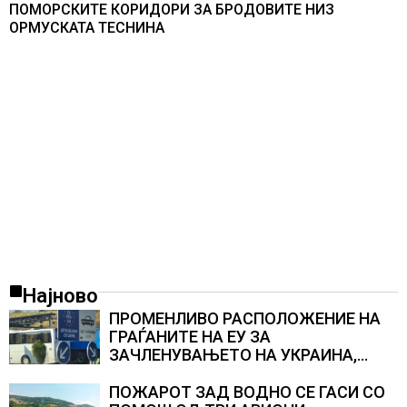
ПОМОРСКИТЕ КОРИДОРИ ЗА БРОДОВИТЕ НИЗ
ОРМУСКАТА ТЕСНИНА
Најново
ПРОМЕНЛИВО РАСПОЛОЖЕНИЕ НА
ГРАЃАНИТЕ НА ЕУ ЗА
ЗАЧЛЕНУВАЊЕТО НА УКРАИНА,
изненадува каква е поддршката од
Полска, Франција и Германија
ПОЖАРОТ ЗАД ВОДНО СЕ ГАСИ СО