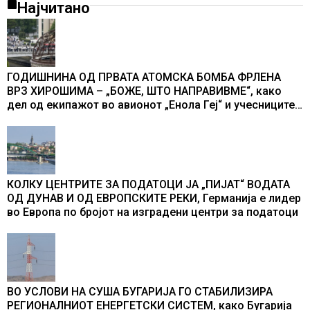
Најчитано
ГОДИШНИНА ОД ПРВАТА АТОМСКА БОМБА ФРЛЕНА
ВРЗ ХИРОШИМА – „БОЖЕ, ШТО НАПРАВИВМЕ“, како
дел од екипажот во авионот „Енола Геј“ и учесниците
во бомбардирањето го доживуваа овој настан што го
промени текот на историјата
КОЛКУ ЦЕНТРИТЕ ЗА ПОДАТОЦИ ЈА „ПИЈАТ“ ВОДАТА
ОД ДУНАВ И ОД ЕВРОПСКИТЕ РЕКИ, Германија е лидер
во Европа по бројот на изградени центри за податоци
ВО УСЛОВИ НА СУША БУГАРИЈА ГО СТАБИЛИЗИРА
РЕГИОНАЛНИОТ ЕНЕРГЕТСКИ СИСТЕМ, како Бугарија