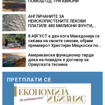
ПОМОШ ОД ТРИ АВИОНИ
АНГЛИЧАНИТЕ ЗА
НЕИСКОРИСТЕНИТЕ ЛЕКОВИ
ПЛАТИЛЕ 480 МИЛИОНИ ФУНТИ,
повик до пациентите да бараат
само лекови што навистина им се
8 АВГУСТ е ден кога Македонија се
потребни
сеќава на своите синови, објави
премиерот Христијан Мицкоски по
повод 25 годишнината од
загинувањето на десетмината
Американски функционер тврди
прилепски бранители
дека на повидок е договор за
Ормуската теснина
ПРЕТПЛАТИ СЕ