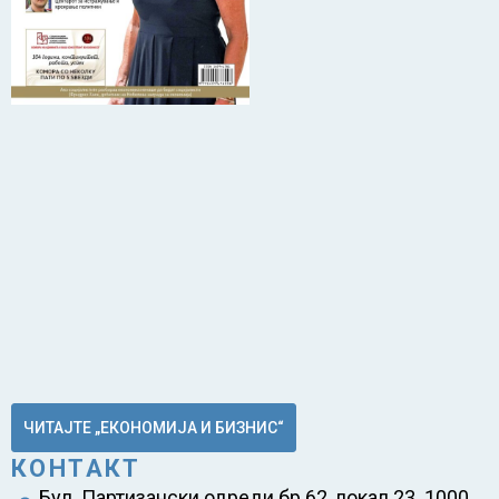
ЧИТАЈТЕ „ЕКОНОМИЈА И БИЗНИС“
КОНТАКТ
Бул. Партизански одреди бр.62, локал 23 1000