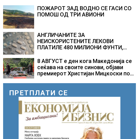
изненадува каква е поддршката од
Полска, Франција и Германија
ПОЖАРОТ ЗАД ВОДНО СЕ ГАСИ СО
ПОМОШ ОД ТРИ АВИОНИ
АНГЛИЧАНИТЕ ЗА
НЕИСКОРИСТЕНИТЕ ЛЕКОВИ
ПЛАТИЛЕ 480 МИЛИОНИ ФУНТИ,
повик до пациентите да бараат
само лекови што навистина им се
8 АВГУСТ е ден кога Македонија се
потребни
сеќава на своите синови, објави
премиерот Христијан Мицкоски по
повод 25 годишнината од
загинувањето на десетмината
прилепски бранители
ПРЕТПЛАТИ СЕ