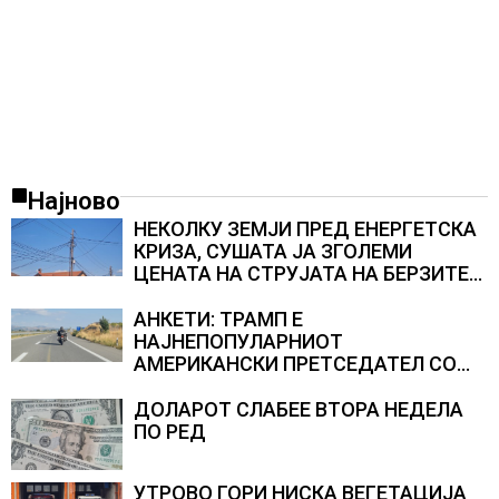
Најново
НЕКОЛКУ ЗЕМЈИ ПРЕД ЕНЕРГЕТСКА
КРИЗА, СУШАТА ЈА ЗГОЛЕМИ
ЦЕНАТА НА СТРУЈАТА НА БЕРЗИТЕ
НА НАД 700 ЕВРА ЗА МЕГАВАТ-ЧАС
АНКЕТИ: ТРАМП Е
НАЈНЕПОПУЛАРНИОТ
АМЕРИКАНСКИ ПРЕТСЕДАТЕЛ СО
ВТОР МАНДАТ, тој не ги признава
резултатите од последните анкети
ДОЛАРОТ СЛАБЕЕ ВТОРА НЕДЕЛА
ПО РЕД
УТРОВО ГОРИ НИСКА ВЕГЕТАЦИЈА