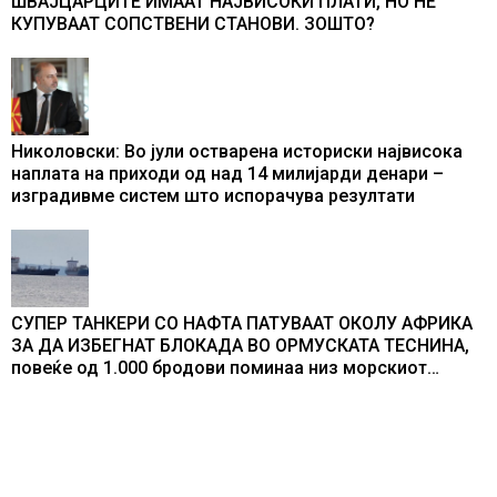
ШВАЈЦАРЦИТЕ ИМААТ НАЈВИСОКИ ПЛАТИ, НО НЕ
КУПУВААТ СОПСТВЕНИ СТАНОВИ. ЗОШТО?
Николовски: Во јули остварена историски највисока
наплата на приходи од над 14 милијарди денари –
изградивме систем што испорачува резултати
СУПЕР ТАНКЕРИ СО НАФТА ПАТУВААТ ОКОЛУ АФРИКА
ЗА ДА ИЗБЕГНАТ БЛОКАДА ВО ОРМУСКАТА ТЕСНИНА,
повеќе од 1.000 бродови поминаа низ морскиот
премин со помош на американската војска