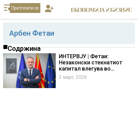
Претплати се
Арбен Фетаи
Содржина
ИНТЕРВЈУ | Фетаи:
Незаконски стекнатиот
капитал влегува во
легалните текови и ги
3 март, 2026
нарушува условите за фер
бизнис