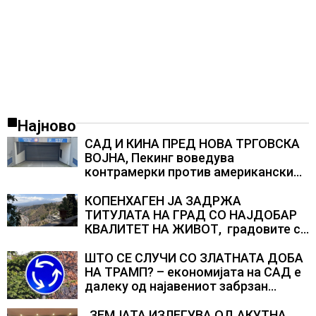
Најново
САД И КИНА ПРЕД НОВА ТРГОВСКА
ВОЈНА, Пекинг воведува
контрамерки против американски
компании и организации
КОПЕНХАГЕН ЈА ЗАДРЖА
ТИТУЛАТА НА ГРАД СО НАЈДОБАР
КВАЛИТЕТ НА ЖИВОТ, градовите со
најниско рангирање продолжуваат
да бидат обележани со
ШТО СЕ СЛУЧИ СО ЗЛАТНАТА ДОБА
комбинација од фактори
НА ТРАМП? – економијата на САД е
далеку од најавениот забрзан
економски раст
„ЗЕМЈАТА ИЗЛЕГУВА ОД АКУТНА