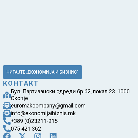
ЧИТАЈТЕ „ЕКОНОМИЈА И БИЗНИС“
КОНТАКТ
Бул. Партизански одреди бр.62, локал 23 1000
Скопје
euromakcompany@gmail.com
info@ekonomijaibiznis.mk
+389 (0)23211-915
075 421 362