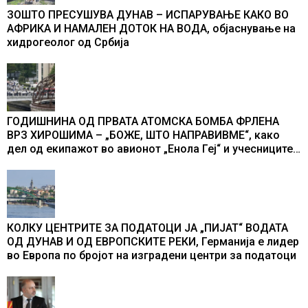
ЗОШТО ПРЕСУШУВА ДУНАВ – ИСПАРУВАЊЕ КАКО ВО
АФРИКА И НАМАЛЕН ДОТОК НА ВОДА, објаснување на
хидрогеолог од Србија
ГОДИШНИНА ОД ПРВАТА АТОМСКА БОМБА ФРЛЕНА
ВРЗ ХИРОШИМА – „БОЖЕ, ШТО НАПРАВИВМЕ“, како
дел од екипажот во авионот „Енола Геј“ и учесниците
во бомбардирањето го доживуваа овој настан што го
промени текот на историјата
КОЛКУ ЦЕНТРИТЕ ЗА ПОДАТОЦИ ЈА „ПИЈАТ“ ВОДАТА
ОД ДУНАВ И ОД ЕВРОПСКИТЕ РЕКИ, Германија е лидер
во Европа по бројот на изградени центри за податоци