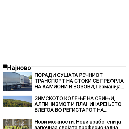
Најново
ПОРАДИ СУШАТА РЕЧНИОТ
ТРАНСПОРТ НА СТОКИ СЕ ПРЕФРЛА
НА КАМИОНИ И ВОЗОВИ, Германија
со итни мерки овозможува
камионџиите да возат и во недела
ЗИМСКОТО КОЛЕЊЕ НА СВИЊИ,
АЛПИНИЗМОТ И ПЛАНИНАРЕЊЕТО
ВЛЕГОА ВО РЕГИСТАРОТ НА
КУЛТУРНО НАСЛЕДСТВО НА
СЛОВЕНИЈА
Нови можности: Нови вработени ја
започнаа својата професионална