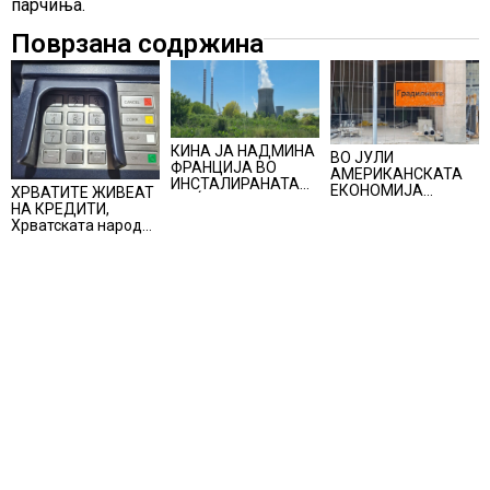
парчиња.
Поврзана содржина
КИНА ЈА НАДМИНА
ВО ЈУЛИ
ФРАНЦИЈА ВО
АМЕРИКАНСКАТА
ИНСТАЛИРАНАТА
ЕКОНОМИЈА
ХРВАТИТЕ ЖИВЕАТ
МОЌНОСТ НА
НЕОЧЕКУВАНО
НА КРЕДИТИ,
НУКЛЕАРНИТЕ
ИЗГУБИ 23.000
Хрватската народна
ЦЕНТРАЛИ
РАБОТНИ МЕСТА
банка ги заострува
правилата за
кредитирање и
предупредува на
зголемени ризици
во финансискиот
систем