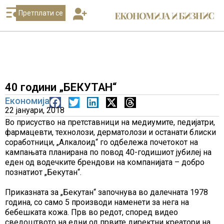
Претплати се
40 години „БЕКУТАН“
Економија
22 јануари, 2018
Во присуство на претставници на медиумите, педијатри,
фармацевти, технолози, дерматолози и останати блиски
соработници, „Алкалоид“ го одбележа почетокот на
кампањата планирана по повод 40-годишиот јубилеј на
еден од водечките брендови на компанијата – добро
познатиот „Бекутан“.
Приказната за „Бекутан“ започнува во далечната 1978
година, со само 5 производи наменети за нега на
бебешката кожа. Прв во редот, според видео
сведоштвото на едни од првите директни креатори на