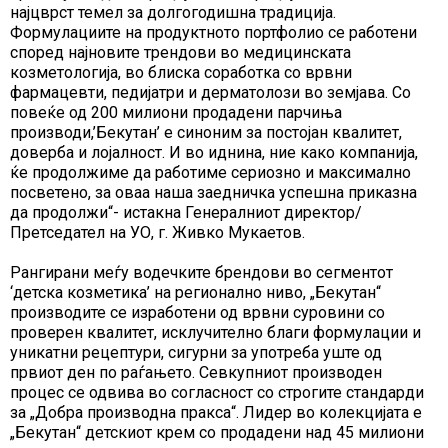
најцврст темел за долгогодишна традиција.
Формулациите на продуктното портфолио се работени
според најновите трендови во медицинската
козметологија, во блиска соработка со врвни
фармацевти, педијатри и дерматолози во земјава. Со
повеќе од 200 милиони продадени парчиња
производи,’Бекутан’ е синоним за постојан квалитет,
доверба и лојалност. И во иднина, ние како компанија,
ќе продолжиме да работиме сериозно и максимално
посветено, за оваа наша заедничка успешна приказна
да продолжи“-
истакна Генералниот директор/
Претседател на УО, г. Живко Мукаетов.
Рангирани меѓу водечките брендови во сегментот
‘детска козметика’ на регионално ниво, „Бекутан“
производите се изработени од врвни суровини со
проверен квалитет, исклучително благи формулации и
уникатни рецептури, сигурни за употреба уште од
првиот ден по раѓањето. Севкупниот производен
процес се одвива во согласност со строгите стандарди
за „Добра производна пракса“. Лидер во колекцијата е
„Бекутан“ детскиот крем со продадени над 45 милиони