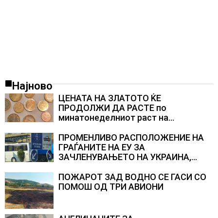
Најново
ЦЕНАТА НА ЗЛАТОТО ЌЕ
ПРОДОЛЖИ ДА РАСТЕ по
минатонеделниот раст на
вредноста на благородниот метал
ПРОМЕНЛИВО РАСПОЛОЖЕНИЕ НА
ГРАЃАНИТЕ НА ЕУ ЗА
ЗАЧЛЕНУВАЊЕТО НА УКРАИНА,
изненадува каква е поддршката од
Полска, Франција и Германија
ПОЖАРОТ ЗАД ВОДНО СЕ ГАСИ СО
ПОМОШ ОД ТРИ АВИОНИ