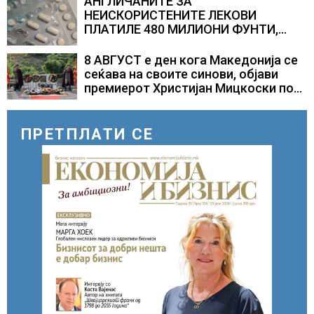
АНГЛИЧАНИТЕ ЗА
НЕИСКОРИСТЕНИТЕ ЛЕКОВИ
ПЛАТИЛЕ 480 МИЛИОНИ ФУНТИ,
повик до пациентите да бараат
само лекови што навистина им се
8 АВГУСТ е ден кога Македонија се
потребни
сеќава на своите синови, објави
премиерот Христијан Мицкоски по
повод 25 годишнината од
загинувањето на десетмината
прилепски бранители
ПРЕТПЛАТИ СЕ