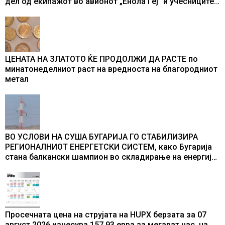
дел од екипажот во авионот „Енола Геј“ и учесниците
во бомбардирањето го доживуваа овој настан што го
промени текот на историјата
ЦЕНАТА НА ЗЛАТОТО ЌЕ ПРОДОЛЖИ ДА РАСТЕ по
минатонеделниот раст на вредноста на благородниот
метал
ВО УСЛОВИ НА СУША БУГАРИЈА ГО СТАБИЛИЗИРА
РЕГИОНАЛНИОТ ЕНЕРГЕТСКИ СИСТЕМ, како Бугарија
стана балкански шампион во складирање на енергија
од батерии
Просечната цена на струјата на HUPX берзата за 07
август 2026 изнесува 157,93 евра за мегават час, на