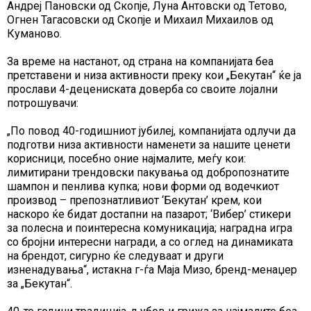
Андреј Пановски од Скопје, Луна Антовски од Тетово,
Огнен Тагасовски од Скопје и Михаил Михаилов од
Куманово.
За време на настанот, од страна на компанијата беа
претставени и низа активности преку кои „Бекутан“ ќе ја
прослави 4-децениската доверба со своите лојални
потрошувачи:
„
По повод 40-годишниот јубилеј, компанијата одлучи да
подготви низа активности наменети за нашите ценети
корисници, посебно оние најмалите, меѓу кои:
лимитирани трендовски пакувања од добропознатите
шампон и пенлива купка; нови форми од водечкиот
производ – препознатливиот ‘Бекутан’ крем, кои
наскоро ќе бидат достапни на пазарот; ‘Вибер’ стикери
за полесна и поинтересна комуникација; наградна игра
со бројни интересни награди, а со оглед на динамиката
на брендот, сигурно ќе следуваат и други
изненадувања“,
истакна г-ѓа Маја Мизо, бренд-менаџер
за „Бекутан“.