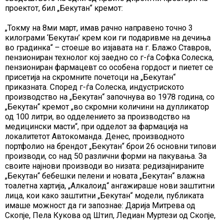
проектот, бил „Бекутан“ кремот:
„Токму на 8ми март, имав рачно направено точно 3
килограми ‘Бекутан’ крем кои ги подаривме на дечиња
во градинка
“ – стоеше во изјавата на г. Блажо Ставров,
пензиониран технолог кој заедно со г-ѓа Софка Солеска,
пензиониран фармацевт со особена гордост и пиетет се
присетија на скромните почетоци на „Бекутан“
приказната. Според г-ѓа Солеска, индустриското
производство на „Бекутан“ започнува во 1978 година, со
„Бекутан“ кремот
„во скромни количини на дупликатор
од 100 литри, во одделението за производство на
медицински масти“,
при одделот за фармација на
локалитетот Автокоманда. Денес, производното
портфолио на брендот „Бекутан“ брои 26 основни типови
производи, сo над 50 различни форми на пакувања. За
своите најнови производи во низата: редизајнираните
„Бекутан“ бебешки пелени и новата „Бекутан“ влажна
тоалетна хартија, „Алкалоид“ ангажираше нови заштитни
лица, кои како заштитни „Бекутан“ модели, публиката
имаше можност да ги запознае: Дарија Митрева од
Скопје, Пела Кукова од Штип, Ледиан Муртези од Скопје,