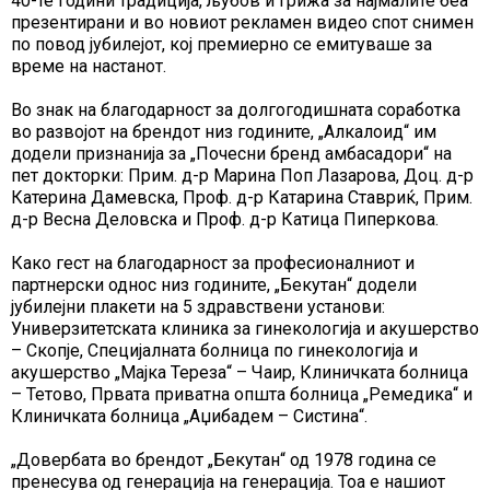
40-те години традиција, љубов и грижа за најмалите беа
презентирани и во новиот рекламен видео спот снимен
по повод јубилејот, кој премиерно се емитуваше за
време на настанот.
Во знак на благодарност за долгогодишната соработка
во развојот на брендот низ годините, „Алкалоид“ им
додели признанија за „Почесни бренд амбасадори“ на
пет докторки: Прим. д-р Марина Поп Лазарова, Доц. д-р
Катерина Дамевска, Проф. д-р Катарина Ставриќ, Прим.
д-р Весна Деловска и Проф. д-р Катица Пиперкова.
Како гест на благодарност за професионалниот и
партнерски однос низ годините, „Бекутан“ додели
јубилејни плакети на 5 здравствени установи:
Универзитетската клиника за гинекологија и акушерство
– Скопје, Специјалната болница по гинекологија и
акушерство „Мајка Тереза“ – Чаир, Клиничката болница
– Тетово, Првата приватна општа болница „Ремедика“ и
Клиничката болница „Аџибадем – Систина“.
„Довербата во брендот „Бекутан“ од 1978 година се
пренесува од генерација на генерација. Тоа е нашиот