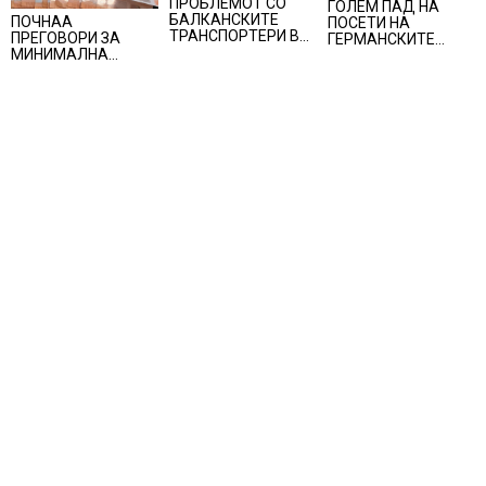
ПРОБЛЕМОТ СО
ГОЛЕМ ПАД НА
БАЛКАНСКИТЕ
ПОЧНАА
ПОСЕТИ НА
ТРАНСПОРТЕРИ ВО
ПРЕГОВОРИ ЗА
ГЕРМАНСКИТЕ
ЕУ НЕ Е РЕШЕН, утре
МИНИМАЛНА
ТУРИСТИ ВО
регионална средба
ПЛАТА, српската
ХРВАТСКА, во јуни
во Скопје
влада предлага
хрватскиот туризам
зголемување за 50
оствари помалку
евра
пристигнувања и
ноќевања