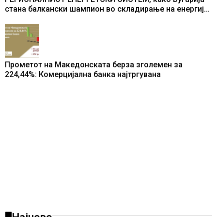
стана балкански шампион во складирање на енергија
од батерии
Прометот на Македонската берза зголемен за
224,44%: Комерцијална банка најтргувана