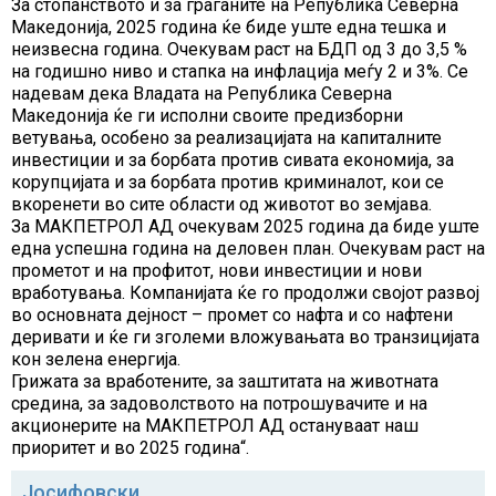
За стопанството и за граѓаните на Република Северна
Македонија, 2025 година ќе биде уште една тешка и
неизвесна година. Очекувам раст на БДП од 3 до 3,5 %
на годишно ниво и стапка на инфлација меѓу 2 и 3%. Се
надевам дека Владата на Република Северна
Македонија ќе ги исполни своите предизборни
ветувања, особено за реализацијата на капиталните
инвестиции и за борбата против сивата економија, за
корупцијата и за борбата против криминалот, кои се
вкоренети во сите области од животот во земјава.
За МАКПЕТРОЛ АД очекувам 2025 година да биде уште
една успешна година на деловен план. Очекувам раст на
прометот и на профитот, нови инвестиции и нови
вработувања. Компанијата ќе го продолжи својот развој
во основната дејност – промет со нафта и со нафтени
деривати и ќе ги зголеми вложувањата во транзицијата
кон зелена енергија.
Грижата за вработените, за заштитата на животната
средина, за задоволството на потрошувачите и на
акционерите на МАКПЕТРОЛ АД остануваат наш
приоритет и во 2025 година“.
Јосифовски