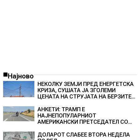
Најново
НЕКОЛКУ ЗЕМЈИ ПРЕД ЕНЕРГЕТСКА
КРИЗА, СУШАТА ЈА ЗГОЛЕМИ
ЦЕНАТА НА СТРУЈАТА НА БЕРЗИТЕ
НА НАД 700 ЕВРА ЗА МЕГАВАТ-ЧАС
АНКЕТИ: ТРАМП Е
НАЈНЕПОПУЛАРНИОТ
АМЕРИКАНСКИ ПРЕТСЕДАТЕЛ СО
ВТОР МАНДАТ, тој не ги признава
резултатите од последните анкети
ДОЛАРОТ СЛАБЕЕ ВТОРА НЕДЕЛА