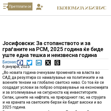
Претплати се
Јосифовски: За стопанството и за
граѓаните на РСМ, 2025 година ќе биде
уште една тешка и неизвесна година
Бизнис
6 јануари, 2025
„Во новата година очекувам промената на власта во
САД да резултира со намалување на политичките и на
воените тензии на глобално светско ниво. Со тоа ќе се
создадат услови за побрзо опоравување на економијата
и за зголемување на сигурноста кај инвеститорите.
Сепак, цените на нафтата, на природниот гас, на струјата
и на храната на светските берзи ќе бидат високи и во
2025 годинa.