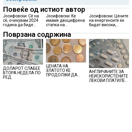
Повеќе од истиот автор
Јосифовски: Сè на
Јосифовски: Ќе
Јосифовски: Цените
сè, очекувам 2024
имаме двоцифрена
на енергенсите ќе
година да биде
стапка на
бидат високи,
тешка и неизвесна
инфлација
инфлацијата ќе се
Поврзана содржина
година за
зголеми, а растот на
македонската
БДП нема да биде
економија и за
доволен за
граѓаните на
намалување на
Република Северна
јавниот долг на
Македонија
државата
ЦЕНАТА НА
ДОЛАРОТ СЛАБЕЕ
ЗЛАТОТО ЌЕ
АНГЛИЧАНИТЕ ЗА
ВТОРА НЕДЕЛА ПО
ПРОДОЛЖИ ДА
НЕИСКОРИСТЕНИТЕ
РЕД
РАСТЕ по
ЛЕКОВИ ПЛАТИЛЕ
минатонеделниот
480 МИЛИОНИ
раст на вредноста
ФУНТИ, повик до
на благородниот
пациентите да
метал
бараат само лекови
што навистина им
се потребни