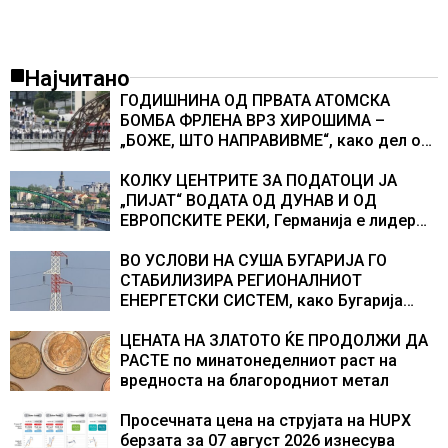
Најчитано
ГОДИШНИНА ОД ПРВАТА АТОМСКА
БОМБА ФРЛЕНА ВРЗ ХИРОШИМА –
„БОЖЕ, ШТО НАПРАВИВМЕ“, како дел од
екипажот во авионот „Енола Геј“ и
учесниците во бомбардирањето го
КОЛКУ ЦЕНТРИТЕ ЗА ПОДАТОЦИ ЈА
доживуваа овој настан што го промени
„ПИЈАТ“ ВОДАТА ОД ДУНАВ И ОД
текот на историјата
ЕВРОПСКИТЕ РЕКИ, Германија е лидер
во Европа по бројот на изградени
центри за податоци
ВО УСЛОВИ НА СУША БУГАРИЈА ГО
СТАБИЛИЗИРА РЕГИОНАЛНИОТ
ЕНЕРГЕТСКИ СИСТЕМ, како Бугарија
стана балкански шампион во
складирање на енергија од батерии
ЦЕНАТА НА ЗЛАТОТО ЌЕ ПРОДОЛЖИ ДА
РАСТЕ по минатонеделниот раст на
вредноста на благородниот метал
Просечната цена на струјата на HUPX
берзата за 07 август 2026 изнесува