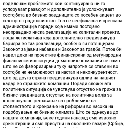
подвлечам проблемите кои континуирано ни го
успоруваат развојот и дополнително ја усложнуваат
состојбата во бизнис-заедницата со посебен акцент во
секторот градежништво. Тоа се неефикасна и прескапа
администрација поради која имаме постојано
неоправдано ниска реализација на капитални проекти,
лоша легислатива која дополнително предизвикува
бариера во таа реализација, особено ги потенцирам
Законот за јавни набавки и Законот за градба. Потоа би
навел дека на проектите финансирани од меѓународни
финансиски институции домашните компании не само
што не се фаворизирани туку напротив се ставени во
состојба на неможноост за настап и неконкурентност,
што од друга страна предизвикува одлив на нашиот
кадар во странските компании. Поради сложената
политичка ситуација се чувствува отсуство на грижа за
бизнис-заедницата, отсуство на политичка волја за
консензуално решавање на проблемите на
стопанството и креирање на реформи во насока на
подобрување на бизнис-климата. Што се однесува до
нашата компанија, веќе години наназад сме извозно
ориентирани и сме присутни на околните пазари (Србија,