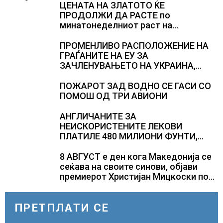
ЦЕНАТА НА ЗЛАТОТО ЌЕ
ПРОДОЛЖИ ДА РАСТЕ по
минатонеделниот раст на
вредноста на благородниот метал
ПРОМЕНЛИВО РАСПОЛОЖЕНИЕ НА
ГРАЃАНИТЕ НА ЕУ ЗА
ЗАЧЛЕНУВАЊЕТО НА УКРАИНА,
изненадува каква е поддршката од
Полска, Франција и Германија
ПОЖАРОТ ЗАД ВОДНО СЕ ГАСИ СО
ПОМОШ ОД ТРИ АВИОНИ
АНГЛИЧАНИТЕ ЗА
НЕИСКОРИСТЕНИТЕ ЛЕКОВИ
ПЛАТИЛЕ 480 МИЛИОНИ ФУНТИ,
повик до пациентите да бараат
само лекови што навистина им се
8 АВГУСТ е ден кога Македонија се
потребни
сеќава на своите синови, објави
премиерот Христијан Мицкоски по
повод 25 годишнината од
загинувањето на десетмината
прилепски бранители
ПРЕТПЛАТИ СЕ