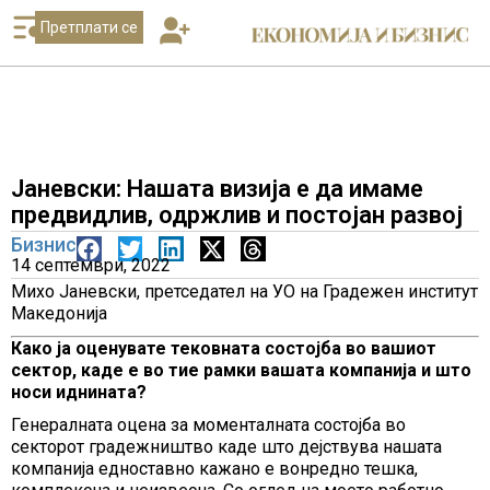
Претплати се
Јаневски: Нашата визија е да имаме
предвидлив, одржлив и постојан развој
Бизнис
14 септември, 2022
Михо Јаневски, претседател на УО на Градежен институт
Македонија
Како ја оценувате тековната состојба во вашиот
сектор, каде е во тие рамки вашата компанија и што
носи иднината?
Генералната оцена за моменталната состојба во
секторот градежништво каде што дејствува нашата
компанија едноставно кажано е вонредно тешка,