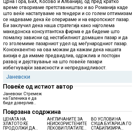
Црна Гора, БиХ, Косово и Албанија), од пред кратко
време отворивме претставништво и во Романија каде
што веќе настапуваме на тендери и со голем оптимизам
се надеваме дека ќе оперираме и на европскиот пазар.
Би заклучил дека наша стратегија како најголема
македонска консултантска фирма е да бидеме што
помалку зависни од нестабилниот домашен пазар и да
го зголемиме пазарниот удел од меѓународниот пазар.
Консеквентно на ова можам да кажам дека нашата
визија е да имаме предвидлив, одржлив и постојан
развој и дејствување на што повеќе пазари
избегнувајќи зависности и непредвидливост.
Јаневски
Повеќе од истиот автор
Јаневски: Стремеж
на Галеника е да
биде доверлив
партнер за
Поврзана содржина
заедницата
ЦЕНАТА НА
АНГЛИЧАНИТЕ ЗА
ВО УСЛОВИ НА
ЗЛАТОТО ЌЕ
НЕИСКОРИСТЕНИТЕ
СУША БУГАРИЈА ГО
ПРОДОЛЖИ ДА
ЛЕКОВИ ПЛАТИЛЕ
СТАБИЛИЗИРА
РАСТЕ по
480 МИЛИОНИ
РЕГИОНАЛНИОТ