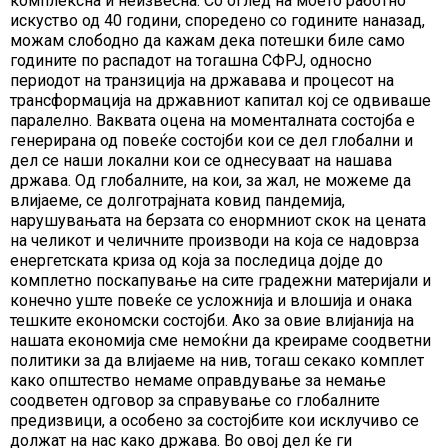
комплексна и неизвесна. Со оглед на моето работно
искуство од 40 години, споредено со годините наназад,
можам слободно да кажам дека потешки биле само
годините по распадот на тогашна СФРЈ, односно
периодот на транзиција на државава и процесот на
трансформација на државниот капитал кој се одвиваше
паралелно. Ваквата оцена на моменталната состојба е
генерирана од повеќе состојби кои се дел глобални и
дел се наши локални кои се однесуваат на нашава
држава. Од глобалните, на кои, за жал, не можеме да
влијаеме, се долготрајната ковид пандемија,
нарушувањата на берзата со енормниот скок на цената
на челикот и челичните производи на која се надоврза
енергетската криза од која за последица дојде до
комплетно поскапување на сите градежни материјали и
конечно уште повеќе се усложнија и влошија и онака
тешките економски состојби. Ако за овие влијанија на
нашата економија сме немоќни да креираме соодветни
политики за да влијаеме на нив, тогаш секако комплет
како општество немаме оправдување за немање
соодветен одговор за справување со глобалните
предизвици, а особено за состојбите кои исклучиво се
должат на нас како држава. Во овој дел ќе ги