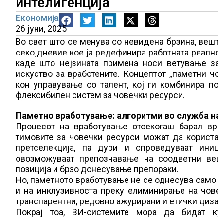
интелигенција
Економија
26 јуни, 2025
Во свет што се менува со невидена брзина, вешта
секојдневие кое ја редефинира работната реално
каде што нејзината примена носи ветување з
искуство за вработените. Концептот „паметни ч
кон управување со талент, кој ги комбинира по
флексибилен систем за човечки ресурси.
Паметно вработување: алгоритми во служба н
Процесот на вработување отсекогаш барал вре
тимовите за човечки ресурси можат да користат
претселекција, па дури и спроведуваат иниц
овозможуваат препознавање на соодветни веш
позиција и брзо донесување препораки.
Но, паметното вработување не се однесува само
и на инклузивноста преку елиминирање на чов
транспарентни, редовно ажурирани и етички диза
Покрај тоа, ВИ-системите мора да бидат к