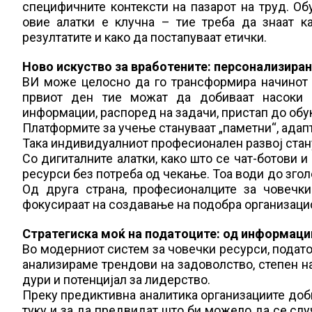
специфичните контексти на пазарот на труд. Об
овие алатки е клучна – тие треба да знаат ка
резултатите и како да постапуваат етички.
Ново искуство за вработените: персонализира
ВИ може целосно да го трансформира начинот н
првиот ден тие можат да добиваат насоки 
информации, распоред на задачи, пристап до обу
Платформите за учење стануваат „паметни“, адапт
Така индивидуалниот професионален развој стану
Со дигиталните алатки, како што се чат-ботови и
ресурси без потреба од чекање. Тоа води до зго
Од друга страна, професионалците за човечк
фокусираат на создавање на подобра организациск
Стратегиска моќ на податоците: од информаци
Во модерниот систем за човечки ресурси, подат
анализираме трендови на задоволство, степен на
дури и потенцијал за лидерство.
Преку предиктивна аналитика организациите доби
туку и за да предвидат што би можело да се случ