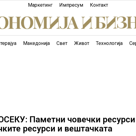
Маркетинг
Импресум
Контакт
тервјуа
Македонија
Свет
Живот
Технологија
Се
СЕКУ: Паметни човечки ресурси
чките ресурси и вештачката