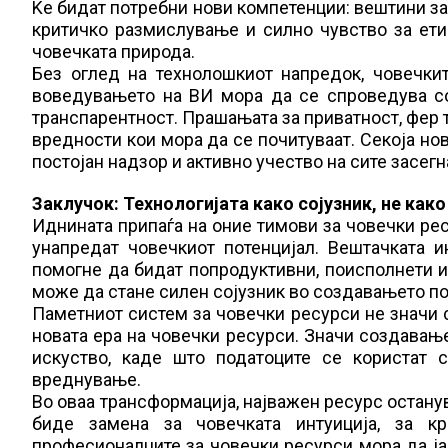
Ќе бидат потребни нови компетенции: вештини за
критичко размислување и силно чувство за ети
човечката природа.
Без оглед на технолошкиот напредок, човечки
воведувањето на ВИ мора да се спроведува со
транспарентност. Прашањата за приватност, фер 
вредности кои мора да се почитуваат. Секоја нов
постојан надзор и активно учество на сите засегн
Заклучок: Технологијата како сојузник, не как
Иднината припаѓа на оние тимови за човечки ресу
унапредат човечкиот потенцијал. Вештачката и
помогне да бидат попродуктивни, поисполнети и 
може да стане силен сојузник во создавањето по
Паметниот систем за човечки ресурси не значи с
новата ера на човечки ресурси. Значи создавање
искуство, каде што податоците се користат 
вреднување.
Во оваа трансформација, најважен ресурс останув
биде замена за човечката интуиција, за кр
професионалците за човечки ресурси мора да ја 