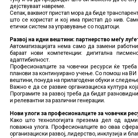
дејствуваат навреме.
Сепак, ваквиот пристап мора да биде транспарент
што се користат и кој има пристап до нив. С
етички систем за управување со податоци.
Развој на идни вештини: партнерство меѓу луѓе
Автоматизацијата нема само да замени работни 
бараат нови компетенции: дигитална писмен
адаптибилност.
Професионалците за човечки ресурси ќе треба 
планови за континуирано учење. Со помош на ВИ
вештини, понуда на прилагодени обуки и следење
Важно е да се развие организациска култура ко
Програмите за развој треба да бидат разновидни
и релевантни за различни генерации.
Нови улоги за професионалците за човечки рес
Како што технологијата презема дел од админ
поважна улога. Професионалците во оваа сфера
организациски развој, лидерство, инклузија и бла