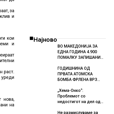
американската војска
аат, за
жлив и
оги кои
Најново
леми и
ВО МАКЕДОНИЈА ЗА
ЕДНА ГОДИНА 4.900
еираат
ПОМАЛКУ ЗАПИШАНИ
нителни
ПРВАЧИЊА
ГОДИШНИНА ОД
н раст.
ПРВАТА АТОМСКА
и уреди
БОМБА ФРЛЕНА ВРЗ
ХИРОШИМА – „БОЖЕ,
„Хема-Онко“:
ШТО НАПРАВИВМЕ“,
Проблемот со
како дел од екипажот
 нова,
недостигот на дел од
во авионот „Енола Геј“ и
ани на
терапијата за
учесниците во
Не размислуваме за
онколошките пациенти
бомбардирањето го