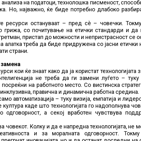
 анализа на податоци, технолошка писменост, способ
ка. Но, најважно, ќе биде потребно длабоко разби
те ресурси остануваат – пред сè – човечки. Токму
 грижа, со почитување на етички стандарди и да 
третман, пристап до можности и непристрасност се 
а алатка треба да биде придружена со јасни етички 
ати страни.
о замена
рси кои ќе знаат како да ја користат технологијата з
нтелигенција не треба да ги замени луѓето – туку
посреќни на работното место. Со вистинска стратег
инклузивна, правична и динамична работна средина.
амо автоматизација – туку визија, емпатија и лидер
 култура каде што технологијата го надополнува чо
со одговорност, а секој вработен чувствува подд
а човекот. Колку и да е напредна технологијата, не 
еативноста и за моралната одговорност. Токму
прегрнат иновацијата, но и да останат доследни на 