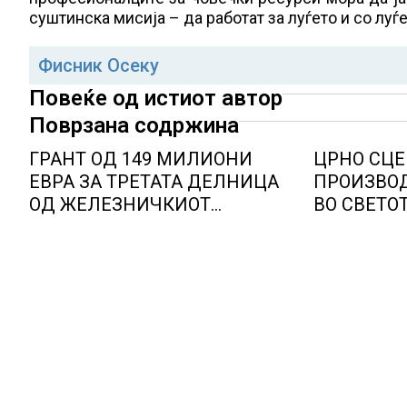
суштинска мисија – да работат за луѓето и со луѓе
Фисник Осеку
Повеќе од истиот автор
Поврзана содржина
ГРАНТ ОД 149 МИЛИОНИ
ЦРНО СЦЕ
ЕВРА ЗА ТРЕТАТА ДЕЛНИЦА
ПРОИЗВОД
ОД ЖЕЛЕЗНИЧКИОТ
ВО СВЕТОТ
КОРИДОР 8
Ел Нињо ќ
дополните
луѓе во ак