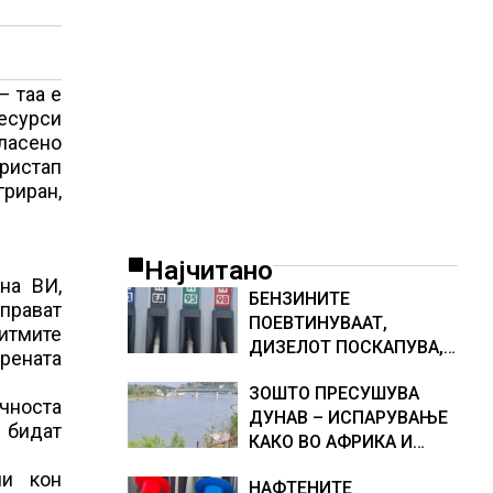
– таа е
ресурси
ласено
пристап
гриран,
Најчитано
на ВИ,
БЕНЗИНИТЕ
 прават
ПОЕВТИНУВААТ,
итмите
ДИЗЕЛОТ ПОСКАПУВА,
рената
НОВИ ЦЕНИ НА
ЗОШТО ПРЕСУШУВА
ГОРИВАТА
ичноста
ДУНАВ – ИСПАРУВАЊЕ
 бидат
КАКО ВО АФРИКА И
НАМАЛЕН ДОТОК НА
ни кон
НАФТЕНИТЕ
ВОДА, објаснување на