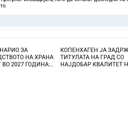
то.
НАРИО ЗА
КОПЕНХАГЕН ЈА ЗАДР
СТВОТО НА ХРАНА
ТИТУЛАТА НА ГРАД СО
 ВО 2027 ГОДИНА:
НАЈДОБАР КВАЛИТЕТ 
е доведе
ЖИВОТ, градовите со
лни 50 милиони
најниско рангирање
утен глад
продолжуваат да бидат
обележани со комбинаци
фактори