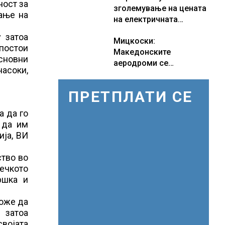
ност за
зголемување на цената
во моментот е
доживуваа овој настан
рање на
на електричната
надминат
што го промени текот
енергија, вели
на историјата
 затоа
Мицкоски:
Мицкоски
постои
Македонските
основни
аеродроми се
насоки,
најбрзорастечки во
регионот
ПРЕТПЛАТИ СЕ
а да го
 да им
ија, ВИ
ство во
вечкото
ршка и
може да
 затоа
својата