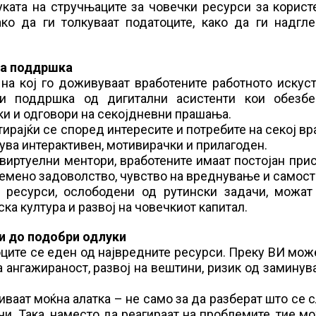
уката на стручњаците за човечки ресурси за корис
ко да ги толкуваат податоците, како да ги надгле
на поддршка
а кој го доживуваат вработените работното искуст
и поддршка од дигитални асистенти кои обезбе
ки и одговори на секојдневни прашања.
ирајќи се според интересите и потребите на секој вр
ва интерактивен, мотивирачки и прилагоден.
 виртуелни ментори, вработените имаат постојан при
лемено задоволство, чувство на вреднување и самост
и ресурси, ослободени од рутински задачи, можат
а култура и развој на човечкиот капитал.
и до подобри одлуки
оците се еден од највредните ресурси. Преку ВИ мо
 ангажираност, развој на вештини, ризик од заминув
ваат моќна алатка – не само за да разберат што се 
и. Така, наместо да реагираат на проблемите, тие м