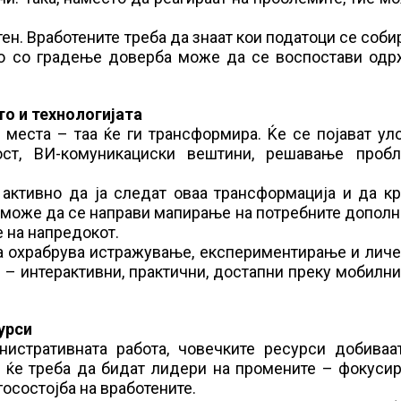
ен. Вработените треба да знаат кои податоци се собир
амо со градење доверба може да се воспостави одр
то и технологијата
места – таа ќе ги трансформира. Ќе се појават ул
ост, ВИ-комуникациски вештини, решавање проб
активно да ја следат оваа трансформација и да кр
 може да се направи мапирање на потребните допол
 на напредокот.
ја охрабрува истражување, експериментирање и личе
 – интерактивни, практични, достапни преку мобилн
урси
истративната работа, човечките ресурси добиваат
 ќе треба да бидат лидери на промените – фокусир
госостојба на вработените.