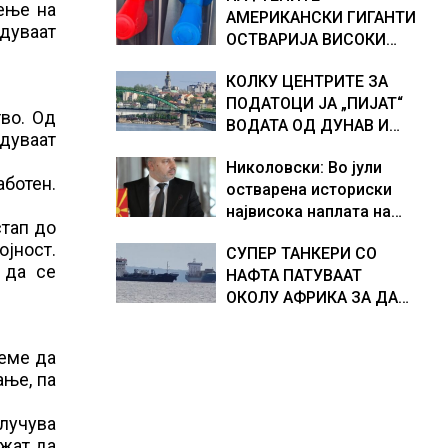
тење на
АМЕРИКАНСКИ ГИГАНТИ
хидрогеолог од Србија
дуваат
ОСТВАРИЈА ВИСОКИ
ПРОФИТИ, ТРАМП БАРА
КОЛКУ ЦЕНТРИТЕ ЗА
ОД НИВ ДА ГИ НАМАЛАТ
ПОДАТОЦИ ЈА „ПИЈАТ“
ЦЕНИТЕ НА ГОРИВАТА
во. Од
ВОДАТА ОД ДУНАВ И
дуваат
ОД ЕВРОПСКИТЕ РЕКИ,
Николовски: Во јули
Германија е лидер во
аботен.
остварена историски
Европа по бројот на
највисока наплата на
изградени центри за
стап до
приходи од над 14
податоци
ојност.
СУПЕР ТАНКЕРИ СО
милијарди денари –
 да се
НАФТА ПАТУВААТ
изградивме систем што
ОКОЛУ АФРИКА ЗА ДА
испорачува резултати
ИЗБЕГНАТ БЛОКАДА ВО
ОРМУСКАТА ТЕСНИНА,
жеме да
повеќе од 1.000
ање, па
бродови поминаа низ
морскиот премин со
случува
помош на
ожат да