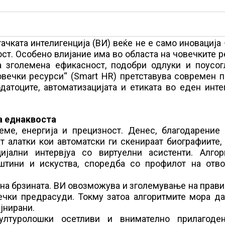
чката интелигенција (ВИ) веќе не е само иновација 
ст. Особено влијание има во областа на човечките 
а зголемена ефикасност, подобри одлуки и поусог
овечки ресурси“ (Smart HR) претставува современ 
датоците, автоматизацијата и етиката во еден инте
а еднаквоста
ме, енергија и прецизност. Денес, благодарение 
 алатки кои автоматски ги скенираат биографиите,
ијални интервјуа со виртуелни асистенти. Алгор
тини и искуства, споредба со профилот на отво
 на брзината. ВИ овозможува и зголемување на прав
ечки предрасуди. Токму затоа алгоритмите мора да
јнирани.
ултуролошки осетливи и внимателно прилагоде