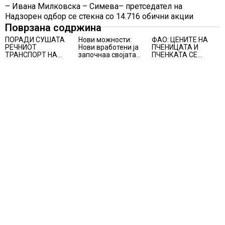
– Ивана Милковска – Симева– претседател на
Надзорен одбор се стекна со 14.716 обични акции
Поврзана содржина
ПОРАДИ СУШАТА
Нови можности:
ФАО: ЦЕНИТЕ НА
РЕЧНИОТ
Нови вработени ја
ПЧЕНИЦАТА И
ТРАНСПОРТ НА
започнаа својата
ПЧЕНКАТА СЕ
СТОКИ СЕ ПРЕФРЛА
професионална
ПОВИСОКИ ВО
НА КАМИОНИ И
приказна во Lidl
ЈУЛИ, млекото и
ВОЗОВИ, Германија
Логистичкиот
месото бележат
со итни мерки
центар во Куманово
пониски цени
овозможува
камионџиите да
возат и во недела