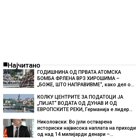
Најчитано
ГОДИШНИНА ОД ПРВАТА АТОМСКА
БОМБА ФРЛЕНА ВРЗ ХИРОШИМА –
„БОЖЕ, ШТО НАПРАВИВМЕ“, како дел од
екипажот во авионот „Енола Геј“ и
учесниците во бомбардирањето го
КОЛКУ ЦЕНТРИТЕ ЗА ПОДАТОЦИ ЈА
доживуваа овој настан што го промени
„ПИЈАТ“ ВОДАТА ОД ДУНАВ И ОД
текот на историјата
ЕВРОПСКИТЕ РЕКИ, Германија е лидер
во Европа по бројот на изградени
центри за податоци
Николовски: Во јули остварена
историски највисока наплата на приходи
од над 14 милијарди денари –