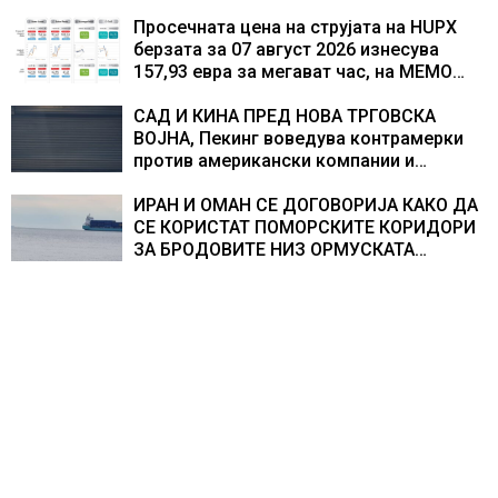
изградивме систем што испорачува
резултати
Просечната цена на струјата на HUPX
берзата за 07 август 2026 изнесува
157,93 евра за мегават час, на МЕМО
153,56 евра за мегават час
САД И КИНА ПРЕД НОВА ТРГОВСКА
ВОЈНА, Пекинг воведува контрамерки
против американски компании и
организации
ИРАН И ОМАН СЕ ДОГОВОРИЈА КАКО ДА
СЕ КОРИСТАТ ПОМОРСКИТЕ КОРИДОРИ
ЗА БРОДОВИТЕ НИЗ ОРМУСКАТА
ТЕСНИНА