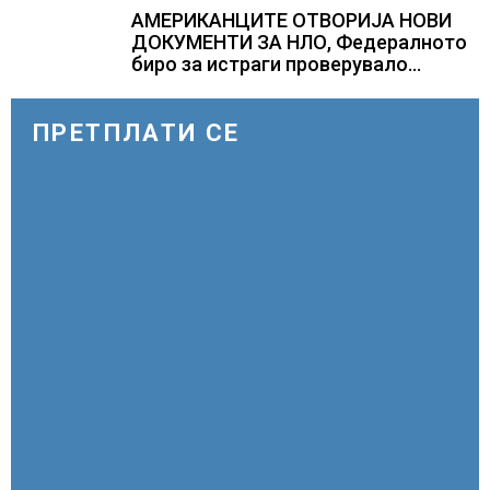
АМЕРИКАНЦИТЕ ОТВОРИЈА НОВИ
ДОКУМЕНТИ ЗА НЛО, Федералното
биро за истраги проверувало
снимки за „Големи темни
триаголници со светла“
ПРЕТПЛАТИ СЕ