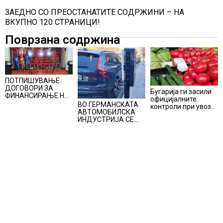
ЗАЕДНО СО ПРЕОСТАНАТИТЕ СОДРЖИНИ – НА
ВКУПНО 120 СТРАНИЦИ!
Поврзана содржина
ПОТПИШУВАЊЕ
ДОГОВОРИ ЗА
Бугарија ги засили
ФИНАНСИРАЊЕ НА
официјалните
ПРУГАТА КРИВА
ВО ГЕРМАНСКАТА
контроли при увоз
ПАЛАНКА-ДЕВЕ
АВТОМОБИЛСКА
на македонско
БАИР
ИНДУСТРИЈА СЕ
свежо овошје,
ВРАЌА
домати и пиперки,
ОПТИМИЗМОТ
објави АХВ