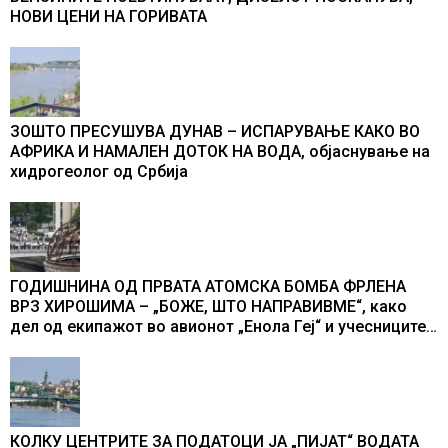
НОВИ ЦЕНИ НА ГОРИВАТА
ЗОШТО ПРЕСУШУВА ДУНАВ – ИСПАРУВАЊЕ КАКО ВО
АФРИКА И НАМАЛЕН ДОТОК НА ВОДА, објаснување на
хидрогеолог од Србија
ГОДИШНИНА ОД ПРВАТА АТОМСКА БОМБА ФРЛЕНА
ВРЗ ХИРОШИМА – „БОЖЕ, ШТО НАПРАВИВМЕ“, како
дел од екипажот во авионот „Енола Геј“ и учесниците
во бомбардирањето го доживуваа овој настан што го
промени текот на историјата
КОЛКУ ЦЕНТРИТЕ ЗА ПОДАТОЦИ ЈА „ПИЈАТ“ ВОДАТА