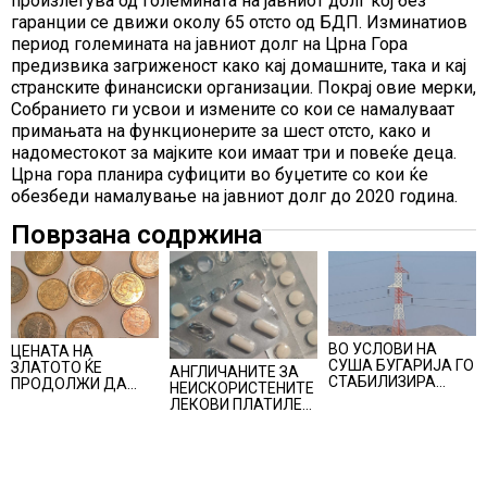
произлегува од големината на јавниот долг кој без
гаранции се движи околу 65 отсто од БДП. Изминатиов
период големината на јавниот долг на Црна Гора
предизвика загриженост како кај домашните, така и кај
странските финансиски организации. Покрај овие мерки,
Собранието ги усвои и измените со кои се намалуваат
примањата на функционерите за шест отсто, како и
надоместокот за мајките кои имаат три и повеќе деца.
Црна гора планира суфицити во буџетите со кои ќе
обезбеди намалување на јавниот долг до 2020 година.
Поврзана содржина
ВО УСЛОВИ НА
ЦЕНАТА НА
СУША БУГАРИЈА ГО
ЗЛАТОТО ЌЕ
АНГЛИЧАНИТЕ ЗА
СТАБИЛИЗИРА
ПРОДОЛЖИ ДА
НЕИСКОРИСТЕНИТЕ
РЕГИОНАЛНИОТ
РАСТЕ по
ЛЕКОВИ ПЛАТИЛЕ
ЕНЕРГЕТСКИ
минатонеделниот
480 МИЛИОНИ
СИСТЕМ, како
раст на вредноста
ФУНТИ, повик до
Бугарија стана
на благородниот
пациентите да
балкански шампион
метал
бараат само лекови
во складирање на
што навистина им