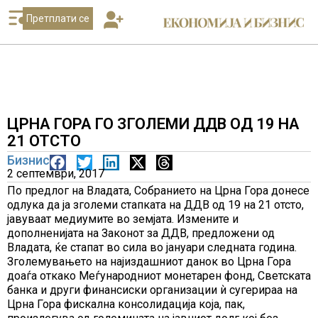
Претплати се
ЦРНА ГОРА ГО ЗГОЛЕМИ ДДВ ОД 19 НА
21 ОТСТО
Бизнис
2 септември, 2017
По предлог на Владата, Собранието на Црна Гора донесе
одлука да ја зголеми стапката на ДДВ од 19 на 21 отсто,
јавуваат медиумите во земјата. Измените и
дополненијата на Законот за ДДВ, предложени од
Владата, ќе стапат во сила во јануари следната година.
Зголемувањето на најиздашниот данок во Црна Гора
доаѓа откако Меѓународниот монетарен фонд, Светската
банка и други финансиски организации ѝ сугерираа на
Црна Гора фискална консолидација која, пак,