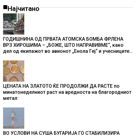
Најчитано
ГОДИШНИНА ОД ПРВАТА АТОМСКА БОМБА ФРЛЕНА
ВРЗ ХИРОШИМА – „БОЖЕ, ШТО НАПРАВИВМЕ“, како
дел од екипажот во авионот „Енола Геј“ и учесниците
во бомбардирањето го доживуваа овој настан што го
промени текот на историјата
ЦЕНАТА НА ЗЛАТОТО ЌЕ ПРОДОЛЖИ ДА РАСТЕ по
минатонеделниот раст на вредноста на благородниот
метал
ВО УСЛОВИ НА СУША БУГАРИЈА ГО СТАБИЛИЗИРА