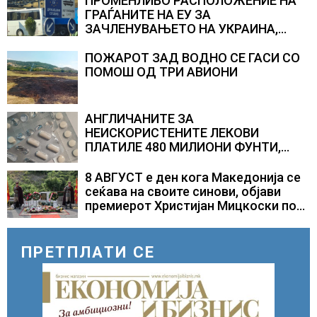
ПРОМЕНЛИВО РАСПОЛОЖЕНИЕ НА
ГРАЃАНИТЕ НА ЕУ ЗА
ЗАЧЛЕНУВАЊЕТО НА УКРАИНА,
изненадува каква е поддршката од
Полска, Франција и Германија
ПОЖАРОТ ЗАД ВОДНО СЕ ГАСИ СО
ПОМОШ ОД ТРИ АВИОНИ
АНГЛИЧАНИТЕ ЗА
НЕИСКОРИСТЕНИТЕ ЛЕКОВИ
ПЛАТИЛЕ 480 МИЛИОНИ ФУНТИ,
повик до пациентите да бараат
само лекови што навистина им се
8 АВГУСТ е ден кога Македонија се
потребни
сеќава на своите синови, објави
премиерот Христијан Мицкоски по
повод 25 годишнината од
загинувањето на десетмината
прилепски бранители
ПРЕТПЛАТИ СЕ