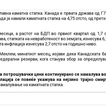
лавна каматна стапка. Канада е првата држава од Г7 
да ја намали каматната стапка на 4,75 отсто, од прет
есеци, а растот на БДП во првиот квартал од 1,7 
ва, стапката на невработеност во земјата, изнесува 6,
та инфлација изнесува 2,7 отсто на годишно ниво.
Меклем, минатиот месец, изјави дека Канадската б
едерални резерви, кога станува збор за определув
на потрошувачки цени континуирано се намалува во
лација се повеќе укажува на нејзино трајно сми
намалување на каматната стапка.