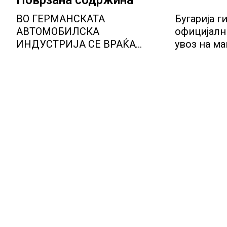
Поврзана содржина
ВО ГЕРМАНСКАТА
Бугарија г
АВТОМОБИЛСКА
официјалн
ИНДУСТРИЈА СЕ ВРАЌА
увоз на м
ОПТИМИЗМОТ
овошје, до
објави АХ