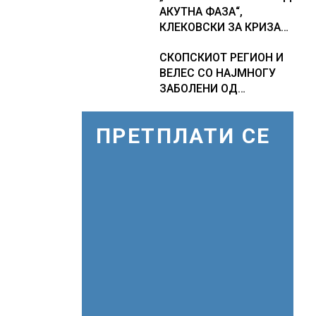
АКУТНА ФАЗА“,
економски раст
фактори
КЛЕКОВСКИ ЗА КРИЗАТА
СО ВОДА ВО ГОСТИВАР
СКОПСКИОТ РЕГИОН И
ВЕЛЕС СО НАЈМНОГУ
ЗАБОЛЕНИ ОД
ЗАПАДНОНИЛСКА
ТРЕСКА, објави
ПРЕТПЛАТИ СЕ
министерот за
здравство Сашо
Клековски