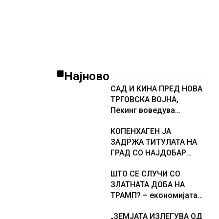
американската војска
Најново
САД И КИНА ПРЕД НОВА
ТРГОВСКА ВОЈНА,
Пекинг воведува
контрамерки против
КОПЕНХАГЕН ЈА
американски компании
ЗАДРЖА ТИТУЛАТА НА
и организации
ГРАД СО НАЈДОБАР
КВАЛИТЕТ НА ЖИВОТ,
ШТО СЕ СЛУЧИ СО
градовите со најниско
ЗЛАТНАТА ДОБА НА
рангирање
ТРАМП? – економијата
продолжуваат да бидат
на САД е далеку од
обележани со
„ЗЕМЈАТА ИЗЛЕГУВА ОД
најавениот забрзан
комбинација од