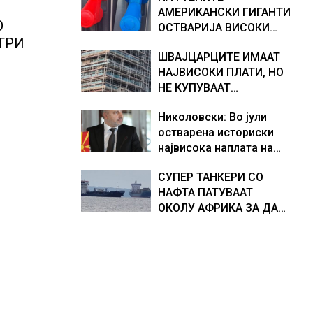
АМЕРИКАНСКИ ГИГАНТИ
хидрогеолог од Србија
О
ОСТВАРИЈА ВИСОКИ
ТРИ
ПРОФИТИ, ТРАМП БАРА
ШВАЈЦАРЦИТЕ ИМААТ
ОД НИВ ДА ГИ НАМАЛАТ
НАЈВИСОКИ ПЛАТИ, НО
ЦЕНИТЕ НА ГОРИВАТА
НЕ КУПУВААТ
СОПСТВЕНИ СТАНОВИ.
Николовски: Во јули
ЗОШТО?
остварена историски
највисока наплата на
приходи од над 14
СУПЕР ТАНКЕРИ СО
милијарди денари –
НАФТА ПАТУВААТ
изградивме систем што
ОКОЛУ АФРИКА ЗА ДА
испорачува резултати
ИЗБЕГНАТ БЛОКАДА ВО
ОРМУСКАТА ТЕСНИНА,
повеќе од 1.000
бродови поминаа низ
морскиот премин со
помош на