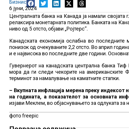
Бизнис
6 јуни, 2024
Централната банка на Канада ја намали својата г
релаксира монетарната политика. Банката на Кана
ниво од 5 отсто, објави „Ројтерс“.
Канадската економија ослабна во последните м
понизок од очекуваните 2,2 отсто. Во април година
и е највисока во последните две години. Основна
Гувернерот на канадската централна банка Тиф 
мора да ги следи чекорите на американските Ф
терминот за намалување на каматните стапки.
– Вкупната инфлација мерена преку индексот 
на годината, а показателот за основната инф
изјави Меклем, во објаснувањето за одлуката за 
фото freepic