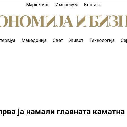
Маркетинг
Импресум
Контакт
тервјуа
Македонија
Свет
Живот
Технологија
Се
прва ја намали главната каматна