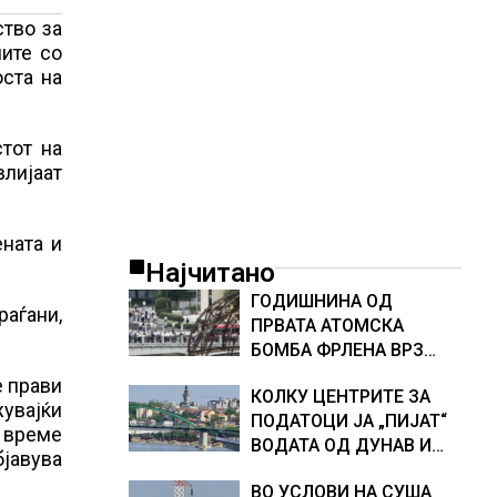
ство за
ните со
ста на
тот на
влијаат
ената и
Најчитано
ГОДИШНИНА ОД
раѓани,
ПРВАТА АТОМСКА
БОМБА ФРЛЕНА ВРЗ
ХИРОШИМА – „БОЖЕ,
е прави
КОЛКУ ЦЕНТРИТЕ ЗА
ШТО НАПРАВИВМЕ“,
жувајќи
ПОДАТОЦИ ЈА „ПИЈАТ“
како дел од екипажот
 време
ВОДАТА ОД ДУНАВ И
во авионот „Енола Геј“ и
бјавува
ОД ЕВРОПСКИТЕ РЕКИ,
учесниците во
ВО УСЛОВИ НА СУША
Германија е лидер во
бомбардирањето го