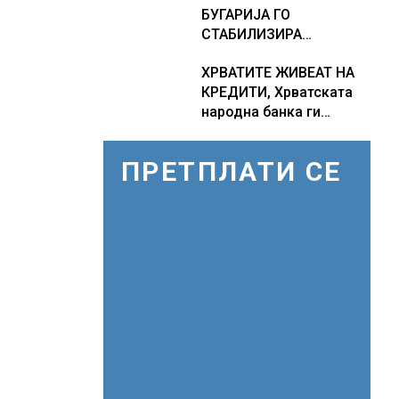
БУГАРИЈА ГО
СТАБИЛИЗИРА
РЕГИОНАЛНИОТ
ХРВАТИТЕ ЖИВЕАТ НА
ЕНЕРГЕТСКИ СИСТЕМ,
КРЕДИТИ, Хрватската
како Бугарија стана
народна банка ги
балкански шампион во
заострува правилата за
складирање на енергија
кредитирање и
од батерии
ПРЕТПЛАТИ СЕ
предупредува на
зголемени ризици во
финансискиот систем