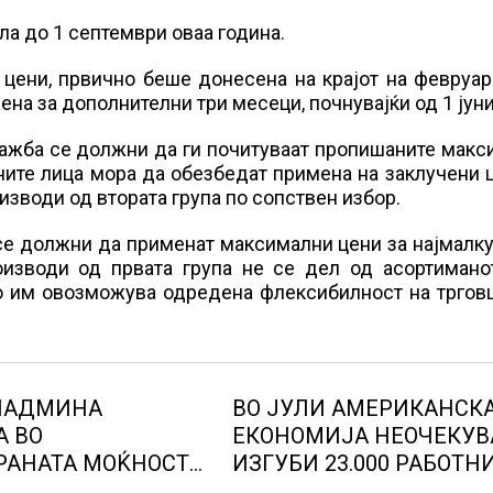
ла до 1 септември оваа година.
“ цени, првично беше донесена на крајот на февруа
ена за дополнителни три месеци, почнувајќи од 1 јуни
дажба се должни да ги почитуваат пропишаните мак
ните лица мора да обезбедат примена на заклучени 
изводи од втората група по сопствен избор.
се должни да применат максимални цени за најмалк
оизводи од првата група не се дел од асортиманот
о им овозможува одредена флексибилност на трговц
 НАДМИНА
ВО ЈУЛИ АМЕРИКАНСК
А ВО
ЕКОНОМИЈА НЕОЧЕКУВ
РАНАТА МОЌНОСТ
ИЗГУБИ 23.000 РАБОТН
ЕАРНИТЕ
МЕСТА