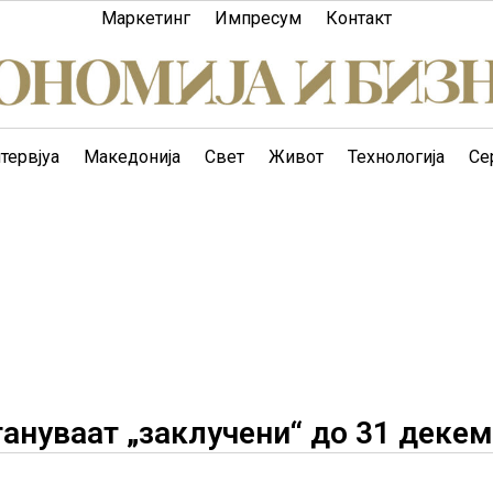
Маркетинг
Импресум
Контакт
тервјуа
Македонија
Свет
Живот
Технологија
Се
тануваат „заклучени“ до 31 деке