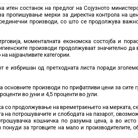
на итен состанок на предлог на Сојузното министер
 за пропишување мерки за директна контрола на це
поединечни производи, со што се продолжува важно
рговија, моменталната економска состојба и порас
игиенските производи продолжуваат значително да 
на најранливите категории.
от е избришан од претходната листа поради зголем
а основните производи по прифатливи цени за сите г
оценти во јуни и 4,5 проценти во јули.
ка со продолжување на времетраењето на мерката, с
а на потрошувачите и слободата на пазарот, овозмо
отрошувачка кошничка по разумна цена, а во исто
 понуди за трговците на мало и производителите, о