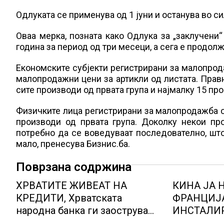
Одлуката се применува од 1 јуни и останува во си
Оваа мерка, позната како Одлука за „заклучени
година за период од три месеци, а сега е продолж
Економските субјекти регистрирани за малопро
малопродажни цени за артикли од листата. Прав
сите производи од првата група и најмалку 15 про
Физичките лица регистрирани за малопродажба 
производи од првата група. Доколку некои пр
потребно да се воведуваат последователно, шт
мало, пренесува Бизнис.ба.
Поврзана содржина
ХРВАТИТЕ ЖИВЕАТ НА
КИНА ЈА
КРЕДИТИ, Хрватската
ФРАНЦИЈ
народна банка ги заострува
ИНСТАЛИ
правилата за кредитирање и
НА НУКЛ