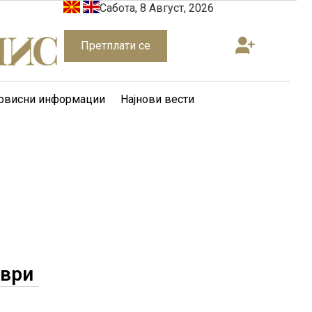
Сабота, 8 Август, 2026
Претплати се
рвисни информации
Најнови вести
мври