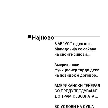
Најново
8 АВГУСТ е ден кога
Македонија се сеќава
на своите синови,
објави премиерот
Американски
Христијан Мицкоски по
функционер тврди дека
повод 25 годишнината
на повидок е договор
од загинувањето на
за Ормуската теснина
десетмината прилепски
АМЕРИКАНСКИ ГЕНЕРАЛ
бранители
СО ПРЕДУПРЕДУВАЊЕ
ДО ТРАМП: „ВОЈНАТА НЕ
ДАВА РЕЗУЛТАТИ“
ВО УСЛОВИ НА СУША