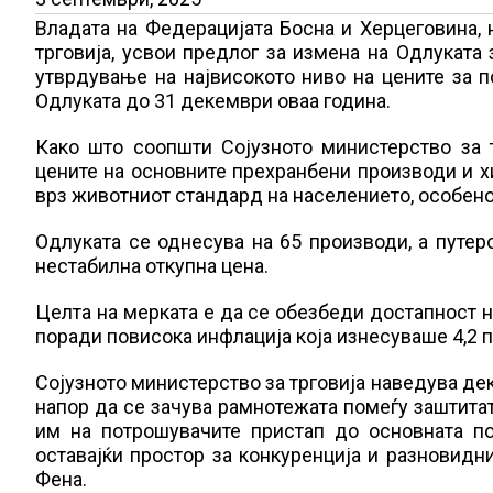
Владата на Федерацијата Босна и Херцеговина, 
трговија, усвои предлог за измена на Одлуката
утврдување на највисокото ниво на цените за 
Одлуката до 31 декември оваа година.
Како што соопшти Сојузното министерство за т
цените на основните прехранбени производи и х
врз животниот стандард на населението, особено 
Одлуката се однесува на 65 производи, а путер
нестабилна откупна цена.
Целта на мерката е да се обезбеди достапност н
поради повисока инфлација која изнесуваше 4,2 пр
Сојузното министерство за трговија наведува де
напор да се зачува рамнотежата помеѓу заштитат
им на потрошувачите пристап до основната п
оставајќи простор за конкуренција и разновидни
Фена.