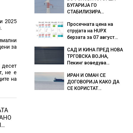
БУГАРИЈА ГО
Европа по бројот на
доживуваа овој настан
СТАБИЛИЗИРА
изградени центри за
што го промени текот
РЕГИОНАЛНИОТ
податоци
на историјата
ри 2025
Просечната цена на
ЕНЕРГЕТСКИ СИСТЕМ,
.
струјата на HUPX
како Бугарија стана
берзата за 07 август
балкански шампион во
симални
2026 изнесува 157,93
складирање на енергија
цени за
САД И КИНА ПРЕД НОВА
евра за мегават час, на
од батерии
ТРГОВСКА ВОЈНА,
МЕМО 153,56 евра за
Пекинг воведува
мегават час
у десет
контрамерки против
, не е
ИРАН И ОМАН СЕ
американски компании
ите на
ДОГОВОРИЈА КАКО ДА
и организации
СЕ КОРИСТАТ
ПОМОРСКИТЕ
КОРИДОРИ ЗА
БРОДОВИТЕ НИЗ
АТА
ОРМУСКАТА ТЕСНИНА
АНО
И