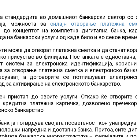
а стандардите во домашниот банкарски сектор со с
ција, можноста за
онлајн отворање платежна см
 до концептот на комплетна дигитална банка, ка
а на банкарски услуги од каде било и во секое време
нти може да отворат платежна сметка и да станат ко
о присуство во филијала. Постапката е едноставна,
т систем за електронска идентификација, корисни
та за отворање платежна сметка и електронско банк
суваат, а договорите се потпишуваат електронс
д за активирање на електронското банкарство.
н пристап до своите услуги. Откако ќе отворите с
 кредитна платежна картичка, дозволено пречекор
онско банкарство.
анк ја потврдува својата посветеност кон унапреду
нолошки напредна и достапна банка. Притоа, сите ди
тојната банкарска инфраструктура – филијалите и п