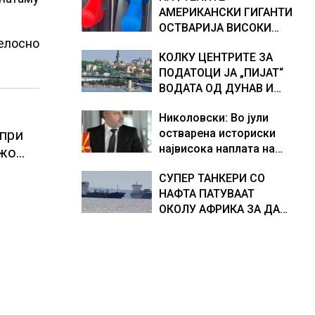
АМЕРИКАНСКИ ГИГАНТИ
хидрогеолог од Србија
ОСТВАРИЈА ВИСОКИ
елосно
ПРОФИТИ, ТРАМП БАРА
КОЛКУ ЦЕНТРИТЕ ЗА
ОД НИВ ДА ГИ НАМАЛАТ
ПОДАТОЦИ ЈА „ПИЈАТ“
ЦЕНИТЕ НА ГОРИВАТА
ВОДАТА ОД ДУНАВ И
ОД ЕВРОПСКИТЕ РЕКИ,
Николовски: Во јули
Германија е лидер во
 при
остварена историски
Европа по бројот на
највисока наплата на
изградени центри за
ежо
приходи од над 14
податоци
и,
СУПЕР ТАНКЕРИ СО
милијарди денари –
НАФТА ПАТУВААТ
изградивме систем што
ОКОЛУ АФРИКА ЗА ДА
испорачува резултати
ИЗБЕГНАТ БЛОКАДА ВО
ОРМУСКАТА ТЕСНИНА,
повеќе од 1.000
бродови поминаа низ
морскиот премин со
помош на