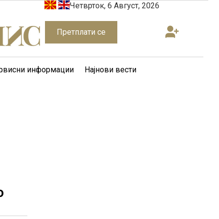
Четврток, 6 Август, 2026
Претплати се
рвисни информации
Најнови вести
о