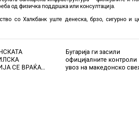
реба од физичка поддршка или консултација.
ство со Халкбанк уште денеска, брзо, сигурно и ц
НСКАТА
Бугарија ги засили
ИЛСКА
официјалните контроли
ЈА СЕ ВРАЌА
увоз на македонско св
МОТ
овошје, домати и пиперк
објави АХВ