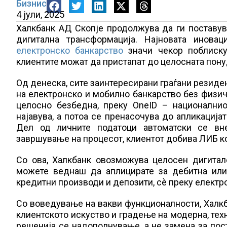
Бизнис
4 јули, 2025
Халкбанк АД Скопје продолжува да ги поставув
дигитална трансформација. Најновата инова
електронско банкарство
значи чекор поблиску
клиентите можат да пристапат до целосната понуд
Од денеска, сите заинтересирани граѓани резиде
на електронско и мобилно банкарство без физичк
целосно безбедна, преку OneID – националнио
најавува, а потоа се пренасочува до апликација
Дел од личните податоци автоматски се вне
завршување на процесот, клиентот добива ЛИБ ко
Со ова, Халкбанк овозможува целосен дигитале
можете веднаш да аплицирате за дебитна или
кредитни производи и депозити, сè преку електр
Со воведување на вакви функционалности, Халкб
клиентското искуство и градење на модерна, тех
решенија се надополнување, а не замена за пос