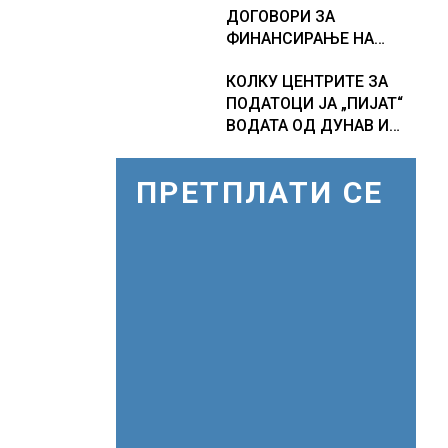
ДОГОВОРИ ЗА
дополнителни 50
ФИНАНСИРАЊЕ НА
милиони луѓе во акутен
ПРУГАТА КРИВА
глад
КОЛКУ ЦЕНТРИТЕ ЗА
ПАЛАНКА-ДЕВЕ БАИР
ПОДАТОЦИ ЈА „ПИЈАТ“
ВОДАТА ОД ДУНАВ И
ОД ЕВРОПСКИТЕ РЕКИ,
Германија е лидер во
ПРЕТПЛАТИ СЕ
Европа по бројот на
изградени центри за
податоци