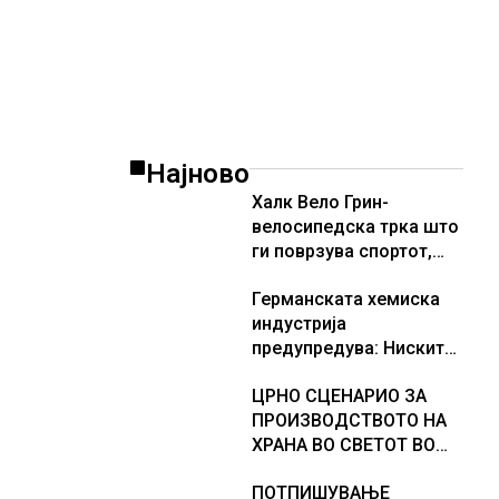
американската војска
Најново
Халк Вело Грин-
велосипедска трка што
ги поврзува спортот,
природата и
Германската хемиска
хуманостаповторно во
индустрија
Маврово
предупредува: Ниските
водостои на Рајна може
ЦРНО СЦЕНАРИО ЗА
да го намалат
ПРОИЗВОДСТВОТО НА
производството
ХРАНА ВО СВЕТОТ ВО
2027 ГОДИНА: Ел Нињо
ПОТПИШУВАЊЕ
ќе доведе