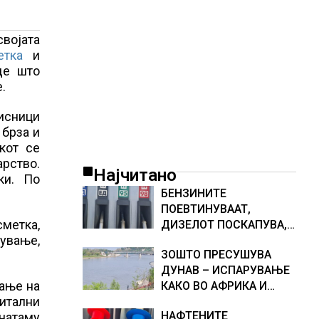
војата
етка
и
де што
.
рисници
 брза и
кот се
арство.
Најчитано
ки. По
БЕНЗИНИТЕ
ПОЕВТИНУВААТ,
метка,
ДИЗЕЛОТ ПОСКАПУВА,
ување,
НОВИ ЦЕНИ НА
ЗОШТО ПРЕСУШУВА
ГОРИВАТА
ДУНАВ – ИСПАРУВАЊЕ
вање на
КАКО ВО АФРИКА И
гитални
НАМАЛЕН ДОТОК НА
НАФТЕНИТЕ
онатаму
ВОДА, објаснување на