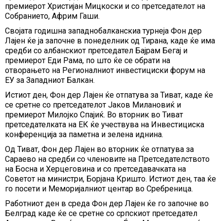
премиерот Христијан Мицкоски и со претседателот на
Собранието, Африм Гаши.
Својата годишна западнобалканскиа турнеја Фон дер
Лајен ќе ја започне в понеделник од Тирана, каде ќе има
средби со албанскиот претседател Бајрам Бегај и
премиерот Еди Рама, по што ќе се обрати на
отворањето на Регионалниот инвестициски форум на
ЕУ за Западниот Балкан.
Истиот ден, Фон дер Лајен ќе отпатува за Тиват, каде ќе
се сретне со претседателот Јаков Милановиќ и
премиерот Милојко Спајиќ. Во вторник во Тиват
претседателката на ЕК ќе учествува на Инвестициска
конференција за паметна и зелена иднина.
Од Тиват, Фон дер Лајен во вторник ќе отпатува за
Сараево на средби со членовите на Претседателството
на Босна и Херцеговина и со претседавачката на
Советот на министри, Борјана Кришто. Истиот ден, таа ќе
го посети и Меморијалниот центар во Сребреница.
Работниот ден в среда Фон дер Лајен ќе го започне во
Белград каде ќе се сретне со српскиот претседател