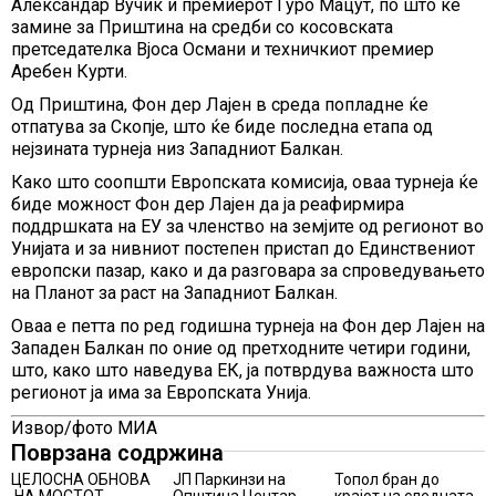
Александар Вучиќ и премиерот Ѓуро Мацут, по што ќе
замине за Приштина на средби со косовската
претседателка Вјоса Османи и техничкиот премиер
Аребен Курти.
Од Приштина, Фон дер Лајен в среда попладне ќе
отпатува за Скопје, што ќе биде последна етапа од
нејзината турнеја низ Западниот Балкан.
Како што соопшти Европската комисија, оваа турнеја ќе
биде можност Фон дер Лајен да ја реафирмира
поддршката на ЕУ за членство на земјите од регионот во
Унијата и за нивниот постепен пристап до Единствениот
европски пазар, како и да разговара за спроведувањето
на Планот за раст на Западниот Балкан.
Оваа е петта по ред годишна турнеја на Фон дер Лајен на
Западен Балкан по оние од претходните четири години,
што, како што наведува ЕК, ја потврдува важноста што
регионот ја има за Европската Унија.
Извор/фото МИА
Поврзана содржина
ЦЕЛОСНА ОБНОВА
ЈП Паркинзи на
Топол бран до