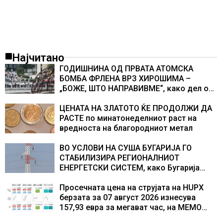
Најчитано
ГОДИШНИНА ОД ПРВАТА АТОМСКА
БОМБА ФРЛЕНА ВРЗ ХИРОШИМА –
„БОЖЕ, ШТО НАПРАВИВМЕ“, како дел од
екипажот во авионот „Енола Геј“ и
учесниците во бомбардирањето го
ЦЕНАТА НА ЗЛАТОТО ЌЕ ПРОДОЛЖИ ДА
доживуваа овој настан што го промени
РАСТЕ по минатонеделниот раст на
текот на историјата
вредноста на благородниот метал
ВО УСЛОВИ НА СУША БУГАРИЈА ГО
СТАБИЛИЗИРА РЕГИОНАЛНИОТ
ЕНЕРГЕТСКИ СИСТЕМ, како Бугарија
стана балкански шампион во
складирање на енергија од батерии
Просечната цена на струјата на HUPX
берзата за 07 август 2026 изнесува
157,93 евра за мегават час, на МЕМО
153,56 евра за мегават час