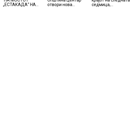
НА МОСТОТ
Општина Центар
крајот на следната
„ЕСТАКАДА“ НА
отвори нова
седмица,
ИЗЛЕЗОТ ОД
канцеларија за
температури над 40
СКОПЈЕ
грижа за корисници
степени