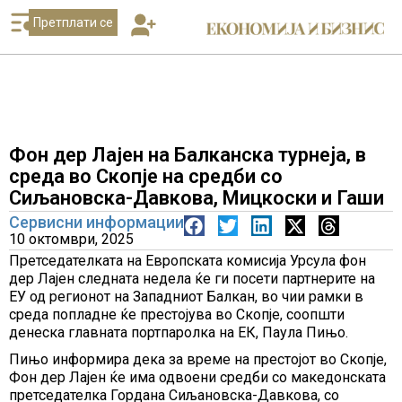
Претплати се
Фон дер Лајен на Балканска турнеjа, в
среда во Скопје на средби со
Сиљановска-Давкова, Мицкоски и Гаши
Сервисни информации
10 октомври, 2025
Претседателката на Европската комисија Урсула фон
дер Лајен следната недела ќе ги посети партнерите на
ЕУ од регионот на Западниот Балкан, во чии рамки в
среда попладне ќе престојува во Скопје, соопшти
денеска главната портпаролка на ЕК, Паула Пињо.
Пињо информира дека за време на престојот во Скопје,
Фон дер Лајен ќе има одвоени средби со македонската
претседателка Гордана Сиљановска-Давкова, со