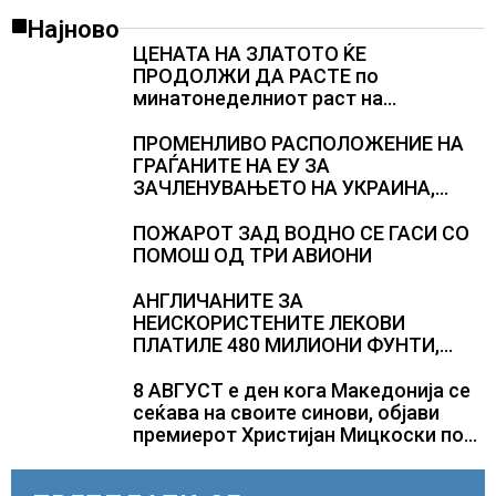
Најново
ЦЕНАТА НА ЗЛАТОТО ЌЕ
ПРОДОЛЖИ ДА РАСТЕ по
минатонеделниот раст на
вредноста на благородниот метал
ПРОМЕНЛИВО РАСПОЛОЖЕНИЕ НА
ГРАЃАНИТЕ НА ЕУ ЗА
ЗАЧЛЕНУВАЊЕТО НА УКРАИНА,
изненадува каква е поддршката од
Полска, Франција и Германија
ПОЖАРОТ ЗАД ВОДНО СЕ ГАСИ СО
ПОМОШ ОД ТРИ АВИОНИ
АНГЛИЧАНИТЕ ЗА
НЕИСКОРИСТЕНИТЕ ЛЕКОВИ
ПЛАТИЛЕ 480 МИЛИОНИ ФУНТИ,
повик до пациентите да бараат
само лекови што навистина им се
8 АВГУСТ е ден кога Македонија се
потребни
сеќава на своите синови, објави
премиерот Христијан Мицкоски по
повод 25 годишнината од
загинувањето на десетмината