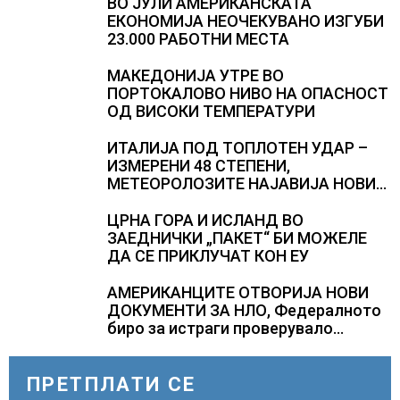
ВО ЈУЛИ АМЕРИКАНСКАТА
ЕКОНОМИЈА НЕОЧЕКУВАНО ИЗГУБИ
23.000 РАБОТНИ МЕСТА
МАКЕДОНИЈА УТРЕ ВО
ПОРТОКАЛОВО НИВО НА ОПАСНОСТ
ОД ВИСОКИ ТЕМПЕРАТУРИ
ИТАЛИЈА ПОД ТОПЛОТЕН УДАР –
ИЗМЕРЕНИ 48 СТЕПЕНИ,
МЕТЕОРОЛОЗИТЕ НАЈАВИЈА НОВИ
ПРОГНОЗИ ЗА СРЕДИНАТА НА
АВГУСТ
ЦРНА ГОРА И ИСЛАНД ВО
ЗАЕДНИЧКИ „ПАКЕТ“ БИ МОЖЕЛЕ
ДА СЕ ПРИКЛУЧАТ КОН ЕУ
АМЕРИКАНЦИТЕ ОТВОРИЈА НОВИ
ДОКУМЕНТИ ЗА НЛО, Федералното
биро за истраги проверувало
снимки за „Големи темни
триаголници со светла“
ПРЕТПЛАТИ СЕ