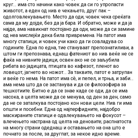
круг… има сто начини како човек да си го упропасти
животот, а еден од нив е чекањето, друг пак –
одолговлекувањето. Место да оди, човек чека среќата
сама да му дојде, без да ја бара. И обратно, може и да ја
најде, ама навикнат постојано да оди, може да си замине
од неа мислејќи дека била привремена. На патот има
многу стапици, и човек учи како да ги совладува со
годините. Една по една, тие стануваат препознатиливи, а
штом ги препознава, еднаш фатениот во нив веќе не се
фаќа на нивните јадици, освен ако не се заљубила
рибата во јадицата, птицата во кафезот, пленот во
ловецот, јагнето во ножот… За таквите, патот е затрупан
и веќе го нема. На патот има сѐ, и пепел, и трња, и заби…
ама нема што да се застанува и да се филозофира за
тешкотиите. Битно е да се знае каде се оди, да се има
насока, а целта може да се менува, од ден за ден, само
да не се заталкува постојано кон нови цели. Нив ги има
општи и посебни. Една од најперфидните, најдобро
маскираните стапици е одвлекувањето на фокусот –
влечењето настрана од целта на деновите; распнатоста
на многу страни одеднаш и оставањето на она што е
почнато за после, за другпат, за некое идно време.