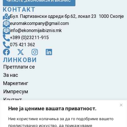
ЧИТАЈТЕ „ЕКОНОМИЈА И БИЗНИС“
КОНТАКТ
Бул. Партизански одреди бр.62, локал 23 1000 Скопје
euromakcompany@gmail.com
info@ekonomijaibiznis.mk
+389 (0)23211-915
075 421 362
ЛИНКОВИ
Претплати се
За нас
Маркетинг
Импресум
Контакт
Правила на користење
Ние ја цениме вашата приватност.
Ние користиме колачиња за да го подобриме вашето
прелистувачко искуство, да прикажуваме