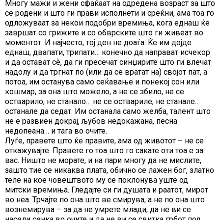
Многу мажи и жени сфаќаат на одредена возраст за што
се родени и што ги прави исполнети и среќни, ама тоа го
одложуваат за некои подобри времиња, кога еднаш ќе
завршат со грижите и со обврските што ги живеат во
моментот. И најчесто, тој ден не доаѓа. Ќе им дојде
еднаш, двапати, трипати… конечно да направат исчекор
и да остават сѐ, да ги пресечат синџирите што ги влечат
надолу и да тргнат по (или да се вратат на) својот пат, а
потоа, им останува само сеќавање и понекој сон или
кошмар, за она што можело, а не се збило, не се
остварило, не станало… не се оствариле, не станале…
останале да седат. Им останала само желба, талент што
не е развиен докрај, љубов недокажана, песна
недопеана… и тага во очите.
Луѓе, правете што ќе правите, ама од животот – не се
откажувајте. Правете го тоа што го сакате оти тоа е за
вас. Ништо не морате, и на пари многу да не мислите,
зашто тие се никаква плата, обично се лажен бог, златно
теле на кое човештвото му се поклонува уште од
митски времиња. Гледајте си ги душата и раатот, мирот
во неа. Трчајте по она што ве смирува, а не по она што
вознемирува – за да не умрете млади, да не ви се
насели сенка во очите и да не ви се свитка грбот под