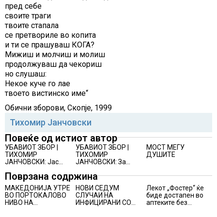
пред себе
своите траги
твоите стапала
се претвориле во копита
и ти се прашуваш КОГА?
Мижиш и молчиш и молиш
продолжуваш да чекориш
но слушаш:
Некое куче го лае
твоето вистинско име“
Обични зборови, Скопје, 1999
Тихомир Јанчовски
Повеќе од истиот автор
УБАВИОТ ЗБОР |
УБАВИОТ ЗБОР |
МОСТ МЕЃУ
ТИХОМИР
ТИХОМИР
ДУШИТЕ
ЈАНЧОВСКИ: Јас
ЈАНЧОВСКИ: За
немам со кого да
саботата, другите
Поврзана содржина
сум млад… во јули
денови и за други
работи
МАКЕДОНИЈА УТРЕ
НОВИ СЕДУМ
Лекот „Фостер“ ќе
ВО ПОРТОКАЛОВО
СЛУЧАИ НА
биде достапен во
НИВО НА
ИНФИЦИРАНИ СО
аптеките без
ОПАСНОСТ ОД
ВИРУСОТ ЗАПАДЕН
доплата, само со