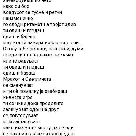
зачекоруваш по него
иако си бос
воздухот се гусне и ретчи
наизменично
го следи ритамот на твојот здив
ти одиш и гледаш
одиш и бараш
и крвта ти навира во слепите очи…
Околу тебе ѕвонци, пајажини, думи
предели што еднакво те мачат
или те радуваат
ти одиш и гледаш
одиш и бараш
Мракот и Светлината
се сменуваат
и ти сè помалку ја разбираш
нивната игра
ти се чини дека пределите
заличуваат еден на друг
се повторуваат
и ти застануваш
иако има уште многу да се оди
се плашиш да не ги здогледаш