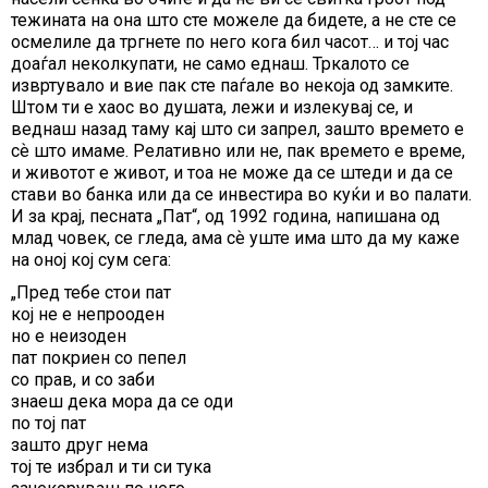
тежината на она што сте можеле да бидете, а не сте се
осмелиле да тргнете по него кога бил часот… и тој час
доаѓал неколкупати, не само еднаш. Тркалото се
извртувало и вие пак сте паѓале во некоја од замките.
Штом ти е хаос во душата, лежи и излекувај се, и
веднаш назад таму кај што си запрел, зашто времето е
сѐ што имаме. Релативно или не, пак времето е време,
и животот е живот, и тоа не може да се штеди и да се
стави во банка или да се инвестира во куќи и во палати.
И за крај, песната „Пат“, од 1992 година, напишана од
млад човек, се гледа, ама сѐ уште има што да му каже
на оној кој сум сега:
„Пред тебе стои пат
кој не е непрооден
но е неизоден
пат покриен со пепел
со прав, и со заби
знаеш дека мора да се оди
по тој пат
зашто друг нема
тој те избрал и ти си тука