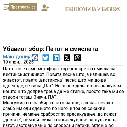
Претплати се
Убавиот збор: Патот и смислата
Македонија
19 април, 2025
Патот не е само метафора, тој е конкретна смисла на
вистинскиот живот. Првата песна што ја напишав во
животот, првата „вистинска“ песна што ми дојде
однекаде, се вика „Пат“. Не знаев дека во неа кажувам
нешто што допрва треба да ме стигне, просто така ми се
отвори тогаш. Значи, ПАТ.
Многумина го разбираат и го нашле, а сепак некако
слабо им оди одењето по него, и тоа од секакви
причини: немање храброст за пресекување, да кажат
„доста е“, немање сила за извлекување од дупките на
патот, застранување по споредни патеки, вртење во