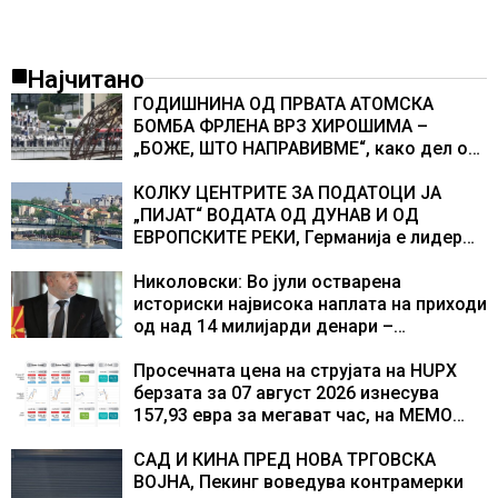
Најчитано
ГОДИШНИНА ОД ПРВАТА АТОМСКА
БОМБА ФРЛЕНА ВРЗ ХИРОШИМА –
„БОЖЕ, ШТО НАПРАВИВМЕ“, како дел од
екипажот во авионот „Енола Геј“ и
учесниците во бомбардирањето го
КОЛКУ ЦЕНТРИТЕ ЗА ПОДАТОЦИ ЈА
доживуваа овој настан што го промени
„ПИЈАТ“ ВОДАТА ОД ДУНАВ И ОД
текот на историјата
ЕВРОПСКИТЕ РЕКИ, Германија е лидер
во Европа по бројот на изградени
центри за податоци
Николовски: Во јули остварена
историски највисока наплата на приходи
од над 14 милијарди денари –
изградивме систем што испорачува
резултати
Просечната цена на струјата на HUPX
берзата за 07 август 2026 изнесува
157,93 евра за мегават час, на МЕМО
153,56 евра за мегават час
САД И КИНА ПРЕД НОВА ТРГОВСКА
ВОЈНА, Пекинг воведува контрамерки