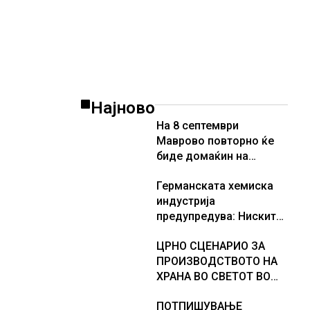
американската војска
Најново
На 8 септември
Маврово повторно ќе
биде домаќин на
велосипедската трка
Германската хемиска
HalkVelo Green
индустрија
предупредува: Ниските
водостои на Рајна може
ЦРНО СЦЕНАРИО ЗА
да го намалат
ПРОИЗВОДСТВОТО НА
производството
ХРАНА ВО СВЕТОТ ВО
2027 ГОДИНА: Ел Нињо
ПОТПИШУВАЊЕ
ќе доведе