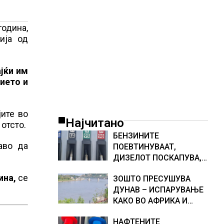
година,
ија од
јќи им
ието и
ите во
Најчитано
 отсто.
БЕНЗИНИТЕ
аво да
ПОЕВТИНУВААТ,
ДИЗЕЛОТ ПОСКАПУВА,
НОВИ ЦЕНИ НА
ина,
се
ЗОШТО ПРЕСУШУВА
ГОРИВАТА
ДУНАВ – ИСПАРУВАЊЕ
КАКО ВО АФРИКА И
НАМАЛЕН ДОТОК НА
НАФТЕНИТЕ
ВОДА, објаснување на