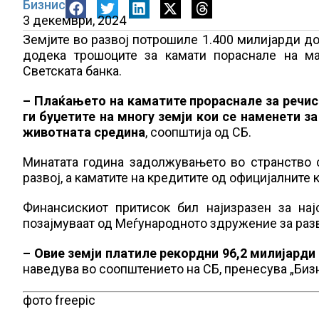
Бизнис
3 декември, 2024
Земјите во развој потрошиле 1.400 милијарди до
додека трошоците за камати пораснале на ма
Светската банка.
– Плаќањето на каматите прораснале за речис
ги буџетите на многу земји кои се наменети з
животната средина
, соопштија од СБ.
Минатата година задолжувањето во странство с
развој, а каматите на кредитите од официјалните 
Финансискиот притисок бил најизразен за нај
позајмуваат од Меѓународното здружение за разв
– Овие земји платиле рекордни 96,2 милијарди 
наведува во соопштението на СБ, пренесува „Бизн
фото freepic