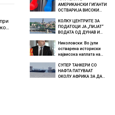
АМЕРИКАНСКИ ГИГАНТИ
хидрогеолог од Србија
ОСТВАРИЈА ВИСОКИ
ПРОФИТИ, ТРАМП БАРА
 при
КОЛКУ ЦЕНТРИТЕ ЗА
ОД НИВ ДА ГИ НАМАЛАТ
ПОДАТОЦИ ЈА „ПИЈАТ“
ежо
ЦЕНИТЕ НА ГОРИВАТА
ВОДАТА ОД ДУНАВ И
и,
ОД ЕВРОПСКИТЕ РЕКИ,
Николовски: Во јули
Германија е лидер во
остварена историски
Европа по бројот на
највисока наплата на
изградени центри за
приходи од над 14
податоци
СУПЕР ТАНКЕРИ СО
милијарди денари –
НАФТА ПАТУВААТ
изградивме систем што
ОКОЛУ АФРИКА ЗА ДА
испорачува резултати
ИЗБЕГНАТ БЛОКАДА ВО
ОРМУСКАТА ТЕСНИНА,
повеќе од 1.000
бродови поминаа низ
морскиот премин со
помош на