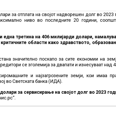
лари за отплата на својот надворешен долг во 2023 
ксимално ниво во последните 20 години, соопшт
и една третина на 406 милијарди долари, намалува
а критичните области како здравството, образован
тана значително поскапо за сите економии на земј
кредитори се зголемија за двапати и изнесуваат над 4
сиромашните и најзагрозените земји, кои имаа пр
ој во Светската банка (ИДА).
долари за сервисирање на својот долг во 2023 год
ис.рс“.