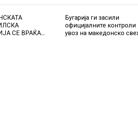
НСКАТА
Бугарија ги засили
ИЛСКА
официјалните контроли
ЈА СЕ ВРАЌА
увоз на македонско св
МОТ
овошје, домати и пиперк
објави АХВ