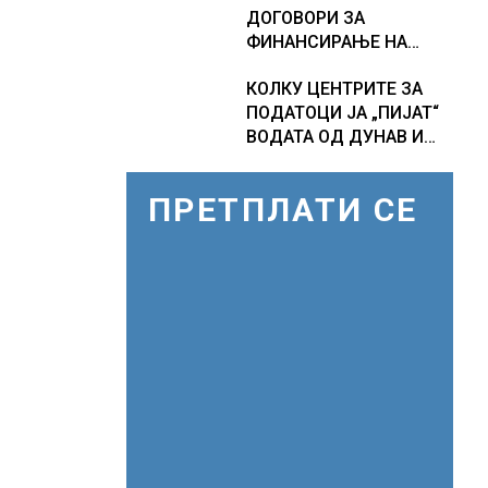
ДОГОВОРИ ЗА
дополнителни 50
ФИНАНСИРАЊЕ НА
милиони луѓе во акутен
ПРУГАТА КРИВА
глад
КОЛКУ ЦЕНТРИТЕ ЗА
ПАЛАНКА-ДЕВЕ БАИР
ПОДАТОЦИ ЈА „ПИЈАТ“
ВОДАТА ОД ДУНАВ И
ОД ЕВРОПСКИТЕ РЕКИ,
Германија е лидер во
ПРЕТПЛАТИ СЕ
Европа по бројот на
изградени центри за
податоци